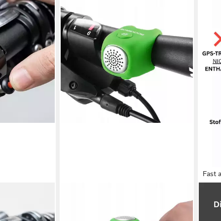
Fast 
ROCKBROS
RUH
ennrad E-Bike
Fahrradklingel MTB Rennrad E-Bike
Fahr
abil Aluminium
Lenker Fahrradklingel, Elektrische
Appl