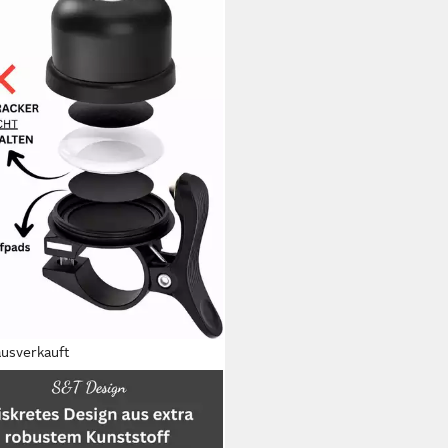
ausverkauft
E
radklingel Fahrradklingel Für
e AirTag und Android Tag