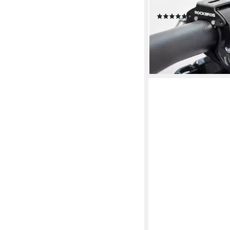
Lenkerklingel
(1)
15,99 €
UVP
21,99 €
-27%
lieferbar - in 2-3 Werktag