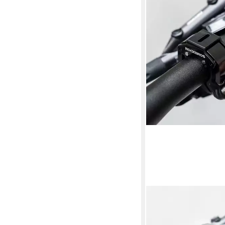
ROCKBROS
Fahrradklingel MTB R
Fahrradklingel, laut st