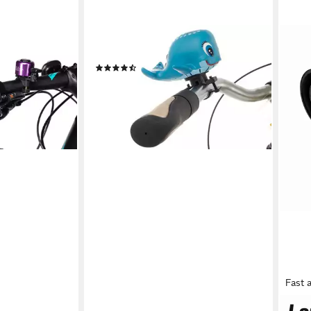
CHIRP
 violett
Fahrradklingel Kinderhupe, wal
(2)
7,49 €
lieferbar - in 5-6 Werktagen bei dir
en bei dir
+6
Fast 
STE