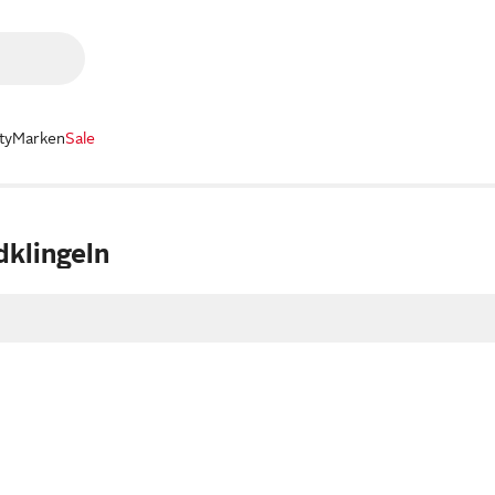
ty
Marken
Sale
dklingeln