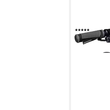
CHIRP
Fahrradklingel Minibell,
eloxiert
(1)
4,99 €
lieferbar - in 5-6 Werktag
+2