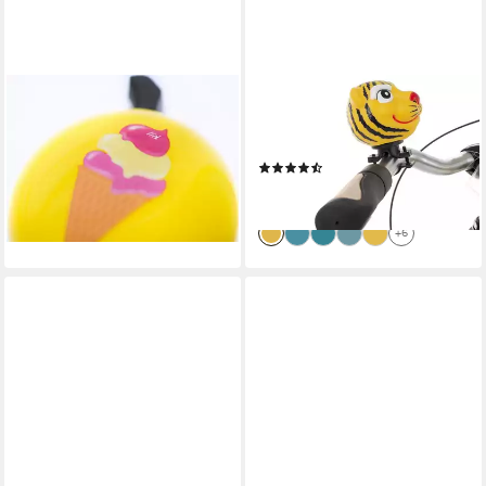
LIIX
CHIRP
Fahrradklingel Design Bell "Ice
Fahrradklingel Kinderhupe,
Cream", sonnengelb, Ø 67mm
tiger
(2)
14,90 €
7,49 €
lieferbar - in 3-4 Werktagen bei dir
lieferbar - in 4-5 Werktagen bei dir
+3
+6