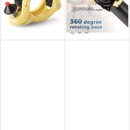
12,95 €
UVP
24,95 €
Rennrad Ebike
19,49 €
-48%
UVP
25,99 €
lieferbar - in 4-5 Werktagen bei dir
-25%
lieferbar - in 4-5 Werktagen bei dir