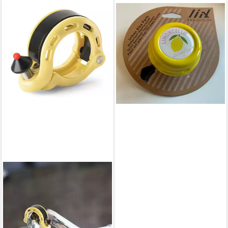
LIIX
Fahrradklingel Fahrradklingel
aus Metall, klarer Klingelton,
Lenkerzubehör
9,95 €
lieferbar - in 2-3 Werktagen bei dir
+2