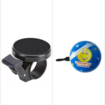
BB KLOSTERMANN
Fahrradklingel beBell Mini
Ding Dong „EMOJI BLAU“, Ø
60mm
ab 9,99 €
lieferbar - in 3-4 Werktagen bei dir