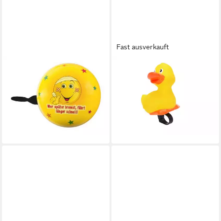
Fast ausverkauft
BB KLOSTERMANN
GRAVIDUS
Fahrradklingel beBell Mini
Fahrradklingel Kinder
Ding Dong „EMOJI GELB“, Ø
Fahrradhupe Ballhupe
60mm
Lenkerhupe Lenker Fahrrad
ab 9,99 €
Hupe Motiv Ente
lieferbar - in 3-4 Werktagen bei dir
12,99 €
lieferbar - in 3-4 Werktagen bei dir