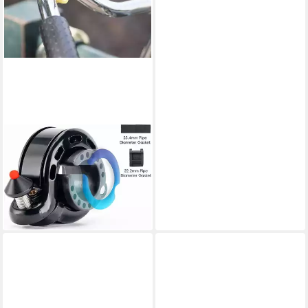
ROCKBROS
Fahrradklingel Q-Klingel –
Laut, Kompakt, Langlebig &
GELB, 100 dB Sicherheit
11,95 €
lieferbar - in 3-4 Werktagen bei dir