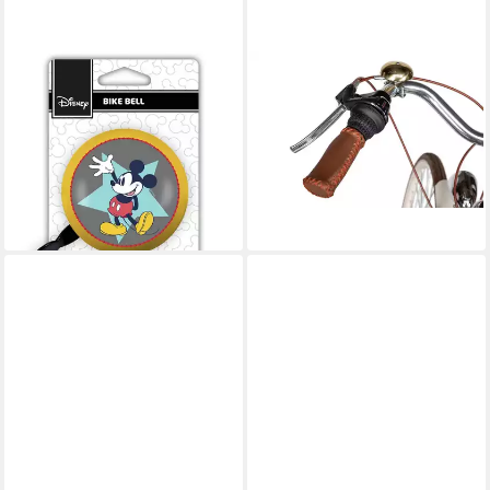
DISNEY
CHIRP
Fahrradklingel Minnie Retro
Fahrradklingel Classic Glocke,
Fahrradklingel – Laute Klingel
gold
9,99 €
im traditionellen Stil
lieferbar - in 4-5 Werktagen bei dir
ab 9,99 €
UVP
12,95 €
-23%
lieferbar - in 3-4 Werktagen bei dir