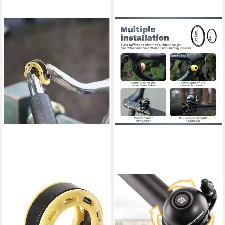
ROCKBROS
ROCKBROS
Fahrradklingel Rockbros
Fahrradklingel 80dB für 22-
34210028004 Q förmige
34mm Lenker, 360-Grad-
Fahrradklingel
Drehung Mini Klingel für MTB