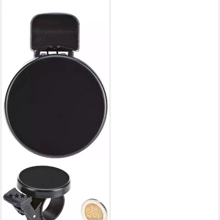
PROPHETE
Fahrradklingel Fahrradglocke
(4)
9,49 €
lieferbar - in 6-8 Werktagen bei dir