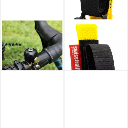
ROCKBROS
SWISSTRAILBELL
Fahrradklingel Rockbros 15
Fahrradklingel "Black Trailday"
1BBK Retro Fahrradklingel
Deep Black Edition, gelbes
(1)
Band, Trailbell, Bear Bell
ab 10,95 €
UVP
24,95 €
28,00 €
-56%
lieferbar - in 3-4 Werktagen bei dir
lieferbar - in 4-5 Werktagen bei dir