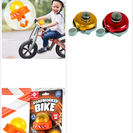
RACEL
Fahrradklingel Fahrradklingel
mit Kompass Fahrrad Glocke
Handklingel Rot Zubehör, mit
Kompass
8,99 €
lieferbar - in 2-3 Werktagen bei dir
SMART-PLANET
Fahrradklingel Fahrradklingel
Kinder Bauarbeiter – LKW
Hupe Sound & Blinklicht Gelb
14,99 €
lieferbar - in 2-3 Werktagen bei dir