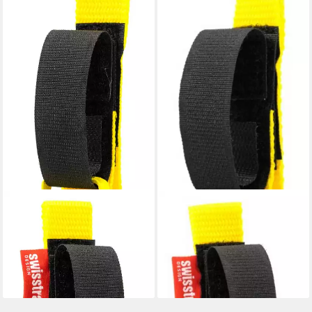
SWISSTRAILBELL
SWISSTRAILBELL
Fahrradklingel Gelb mit
Fahrradklingel Black mit
blauem MTB, gelbes Band,
gelbem MTB, gelbes Band,
Trailbell, Bear Bell
Trailbell, Bear Bell
28,00 €
28,00 €
lieferbar - in 3-4 Werktagen bei dir
leider ausverkauft