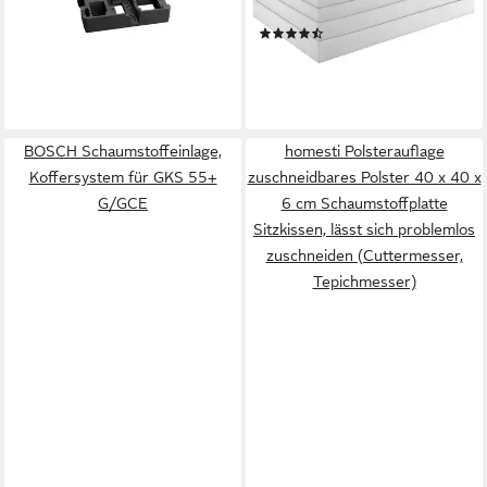
GOP 12V-28/18V-28/-34/
zur Auswahl, 1 cm hoch, 60 x
(25)
24,93 €
200 x 1cm
ab 10,94 €
13,67 €
lieferbar - in 3-4 Werktagen bei dir
-20%
lieferbar - in 4-5 Werktagen bei dir
BOSCH Schaumstoffeinlage,
homesti Polsterauflage
Koffersystem für GKS 55+
zuschneidbares Polster 40 x 40 x
G/GCE
6 cm Schaumstoffplatte
Sitzkissen, lässt sich problemlos
zuschneiden (Cuttermesser,
Tepichmesser)