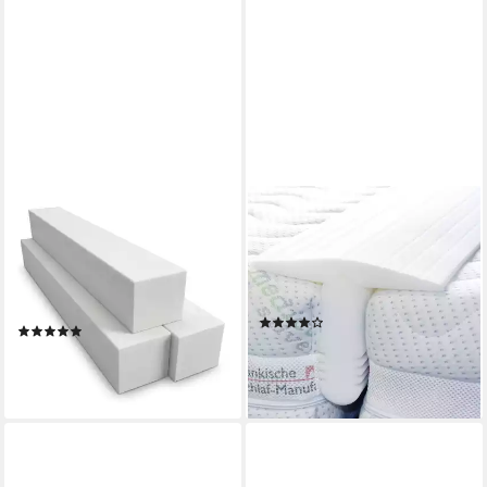
TULENA
FRÄNKISCHE SCHLAF-
MANUFAKTUR
Schaumstoffeinlage
Schaumstoffeinlage
Matratzenverlängerung aus
Matratzen Ritzenfüller,
Schaumstoff Zuschnitt,
Liebesbrücke, Bettbrücke
10x10x50cm
(36)
(4)
21,95 €
UVP
28,95 €
ab 4,40 €
-24%
(0,02 €/ 1 Stk)
lieferbar - in 3-4 Werktagen bei dir
lieferbar - in 4-5 Werktagen bei dir