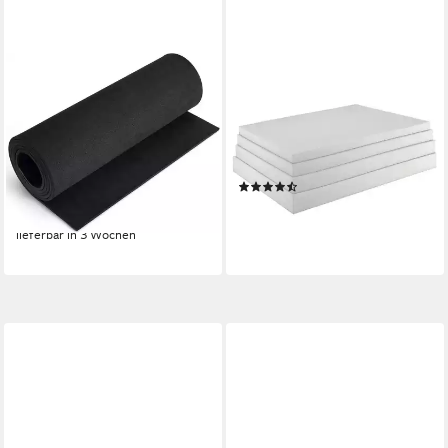
FELIXLEO
SUNNYPILLOW
Schaumstoffeinlage EVA
Kaltschaummatratze
Schaumstoffplatte Schwarz
Schaumstoffplatte
5mm Bastelschaumstoff
Schaumstoff in vielen Größen
Cosplay
zur Auswahl, 1 cm hoch, 90 x
(33)
32,99 €
UVP
39,59 €
200 x 1cm
ab 13,76 €
117,21 €
-17%
-88%
lieferbar in 3 Wochen
lieferbar - in 4-5 Werktagen bei dir