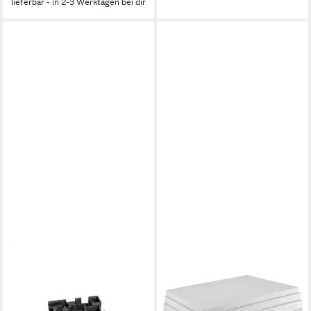
lieferbar - in 2-3 Werktagen bei dir
BOSCH PROFESSIONAL
SUNNYPILLOW
Schaumstoffeinlage Bosch
Kaltschaummatratze
Einlagen für die
Schaumstoffplatte
Werkzeugaufbewahrung für
Schaumstoff in vielen Größen