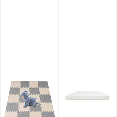
YOUYIJIA
DIBAPUR
Schaumstoffeinlage 20-
Schaumstoffeinlage
teiliges Baby Spielmatten-Set,
Schaumstoff S-RG25/44
30 x 30 x 1 cm
Polster Auflage
22,99 €
UVP
56,99 €
Schaumstoffplatte
(2,30 €/ 1 Stk)
ab 31,99 €