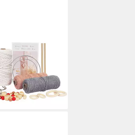
WOLKE
Makramee Kit Makramee Cord
Anfänger Erwachsene mit
itung Bastelgarn, (1-St)
9 €
rbar - in 2-3 Werktagen bei dir