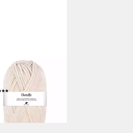
LANA
ILLE Garn Häkelwolle, 110 m
tig weiche und stabile Chenille
e), 100 g
(5)
 €
0 €/ 1 kg)
rbar - in 3-4 Werktagen bei dir
+21