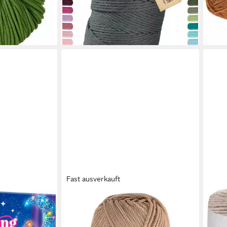
lieferbar - in 3-4 Werktagen bei dir
liefe
en bei dir
+9
Fast ausverkauft
WOOLLY HUGS
CREA
unst-Set für
Woolly Hugs ROPE 200 g vielseitiges
Mak
 für Kinder
und ideales Taschengarn 140 m
Baum