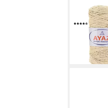
AYAZ
4 x 250g Strickgarn
Häkelwolle, 1300 cre
(6)
21,74 €
(21,74 €/ 1 kg)
lieferbar - in 3-4 Werktag
+12