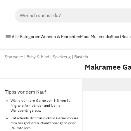
Alle Kategorien
Wohnen & Einrichten
Mode
Multimedia
Sport
Beau
Startseite
Baby & Kind
Spielzeug
Basteln
Makramee Ga
Tipps vor dem Kauf
Wähle dünnere Garne von 1-3 mm für
filigrane Armbänder und kleine
Wandbehänge aus.
Entscheide dich für dickere Garne von 4-6
mm bei größeren Pflanzenhängern oder
Raumteilern.