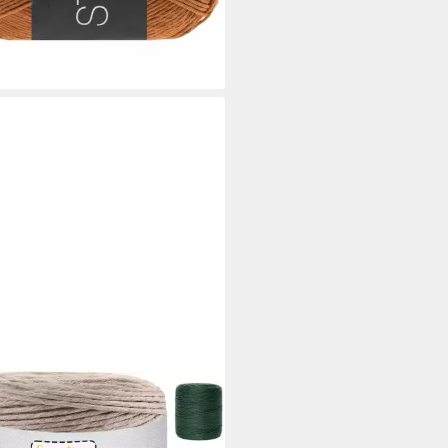
rbar - in 3-4 Werktagen bei dir
+59
TIVE DECO
ramee Garn 2-3 mm
wollgarn Baumwoll Kordel