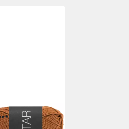
 GROSSA
 Häkelwolle, 90 m (klassisches
lappengarn aus 100 %
wolle), 50 g
(21)
 €
0 €/ 1 kg)