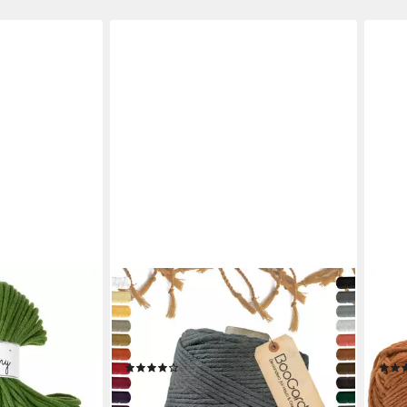
BOOGARDI
LANA
m Flechtkordel
Makramee Garn Bastelgarn, (3mm x
STAR
0 m (Baumwoll-
200m 100% Baumwolle), Dunkelgrau
Topf
l- und
2 Stärken Macramee Kordel Band
Baum
(2)
500 g
15,99 €
2,50
(0,08 €/ 1 m)
(50,0