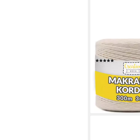
CREATIVE DECO
300m Makramee Garn 
Schnur Nähgarn, 300
(1)
12,95 €
(0,04 €/ 1 m)
lieferbar - in 2-3 Werktag