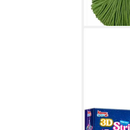
(27,90 €/ 1 kg)
lieferbar - in 3-4 Werktag
+21
KLEVER KITS
Klever Kits 3D-Fadenk
Kinder,Kunsthandwerk