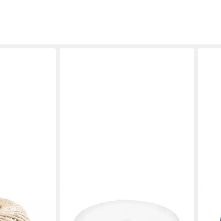
DIADEMITA
FAD
stelgarn,
Nylonfaden elastisch rund Ø0,8 mm
Mak
Bastelgarn, (Set)
Baum