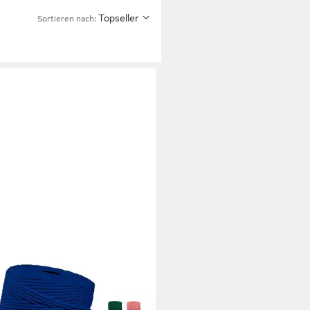
Topseller
Sortieren nach:
ENWELT
ramee Garn 3mm x 100m,
wollgarn für DIY Handwerk