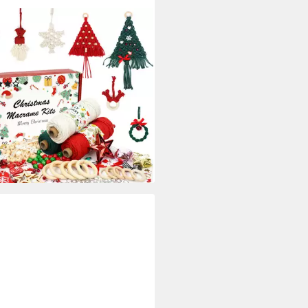
WOLKE
amee Garn Set DIY Makramee
nachtsdeko Set mit Anleitung
lgarn, (1-St)
(1)
9 €
UVP
29,99 €
%
rbar - in 2-3 Werktagen bei dir