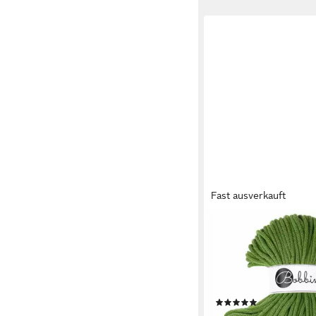
Fast ausverkauft
BOBBINY
Bobbiny 5 mm Premiu
100 m Häkelwolle, 10
Kordel - ideal für Häke
Makramee-Projekte), 
(16)
13,95 €