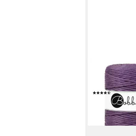
BOBBINY
Bobbiny 5 mm Makra
Regular 100 m Häkelw
mm Baumwoll-Kordel)
(2)
13,95 €
(21,14 €/ 1 kg)
lieferbar - in 3-4 Werktag
+28