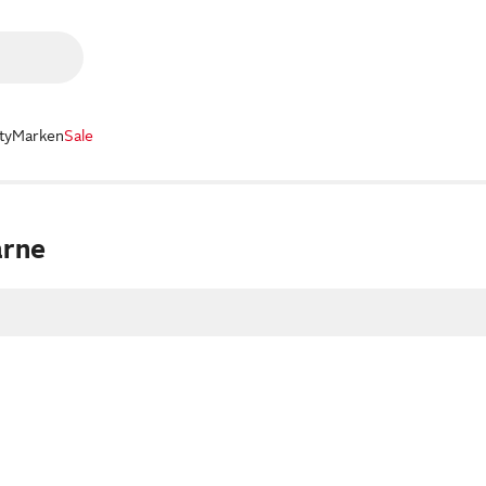
ty
Marken
Sale
rne