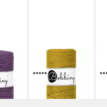
BOBBINY
PRO 
mee Garn
Bobbiny 3 mm Makramee Garn
CHEN
olle, 100 m (5
Regular 100 m Häkelwolle, 100 m (3
(sam
, 660 g
mm Baumwoll-Kordel), 320 g
Woll
(1)
12,95 €
4,95
(40,47 €/ 1 kg)
(49,5
en bei dir
lieferbar - in 3-4 Werktagen bei dir
liefe
+20