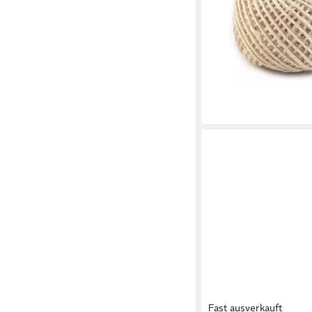
13,00 €
UVP
52,00 €
-75%
lieferbar - in 4-5 Werktag
Fast ausverkauft