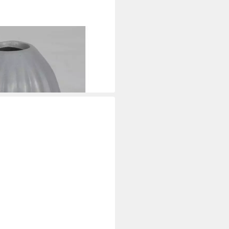
legantes Rillendesign ø7x10cm
i dir