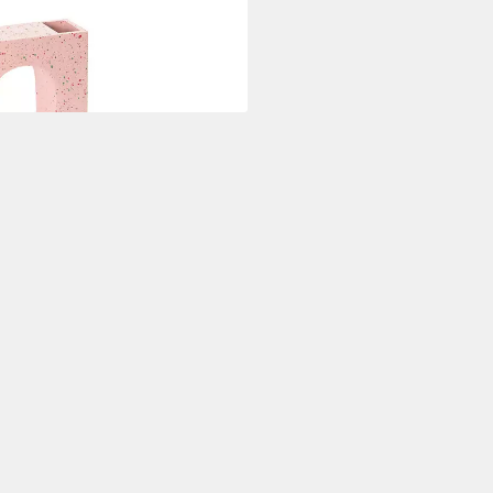
che Vase, Rosa), ca.22 x 16 x 7,5
i dir