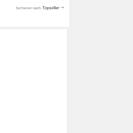
Topseller
Sortieren nach:
Glas, 1 St., transparent), ca. 17