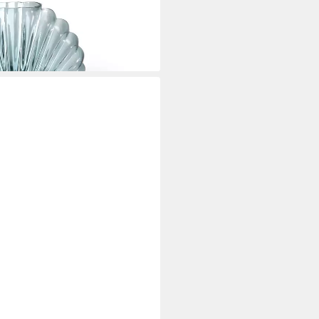
i dir
 Single Pink (Blumenvase,