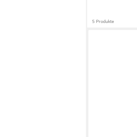
5 Produkte
DOIY
Dekovase Neko Vase Lu