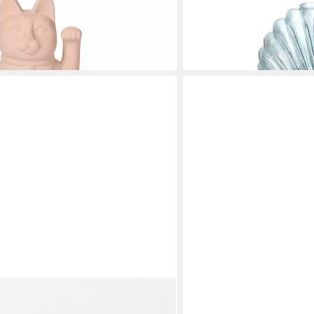
x 19 cm
x 7 cm, Höhe 20 cm
44,90 €
en bei dir
lieferbar - in 3-4 Werktagen be
DOIY
mall Weiß Vase (Hand, Faust, 1 St.,
Dekovase Vase Acquedotto