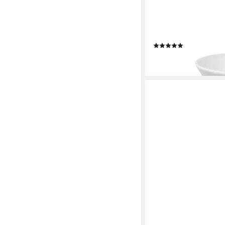
SANDRA RICH
Dekovase Tulip, Farbe
(2)
ab 25,11 €
lieferbar - in 9-11 Werkta