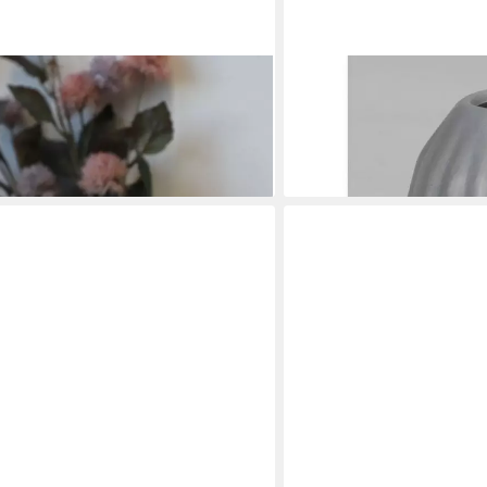
BURI
se Blumenvase Dekovase Tischdeko
Tischvase Keramik-Vase e
ign
Tischvase Tischdeko Deko
3,99 €
en bei dir
lieferbar - in 4-5 Werktagen be