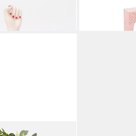
gnet für einzelne langstielige
Resin, 1 St., architektonis
cm
39,90 €
en bei dir
lieferbar - in 3-4 Werktagen be
ge (Keramik, 1 St., handgefertigt),