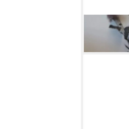
BURI
Tischvase Keramik Va
Keramikvase Rillendes
2,99 €
lieferbar - in 4-5 Werktag