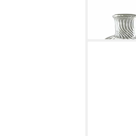
MIRABEAU
Tischvase Vase 2er Set
36,95 €
lieferbar - in 4-5 Werktag
LUXUSKOLLEKTION