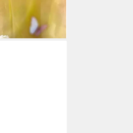
NS
cremeweiß – Keramik Soliflore
i dir