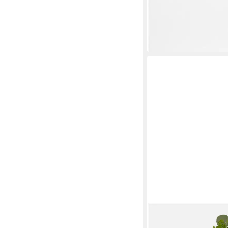
Keramik), bestens geei
Blumen
49,90 €
lieferbar - in 3-4 Werktag
DOIY
Dekovase Body Vase lar