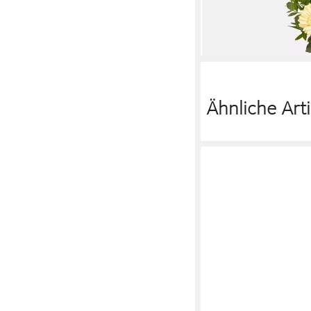
braun, ca. 9,2 x 10 x 
43,90 €
lieferbar - in 3-4 Werktag
Ähnliche Arti