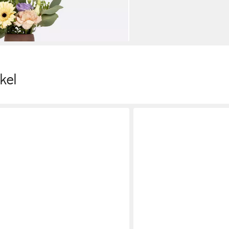
22,5 cm
en bei dir
kel