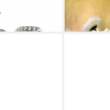
TIZIANO - DESIGN & EMOTIO
 Bavella klar
Tischvase Vase Mondavio 
18/24 cm
en bei dir
18,95 €
lieferbar - in 3-4 Werktagen be
SMALL-PREIS