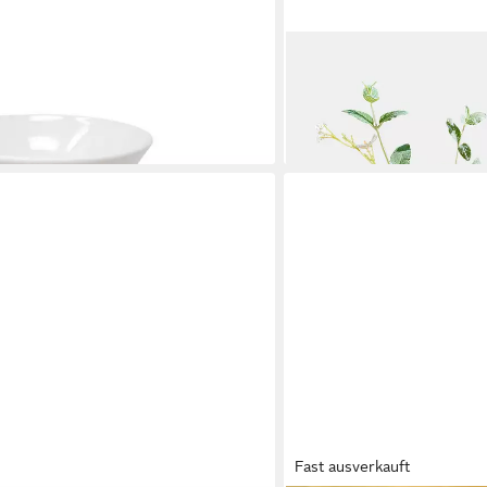
MIRABEAU
: Weiß, Höhe: 22cm
Tischvase Vase 2er Set Nov
25,95 €
lieferbar - in 4-5 Werktagen be
gen bei dir
Fast ausverkauft