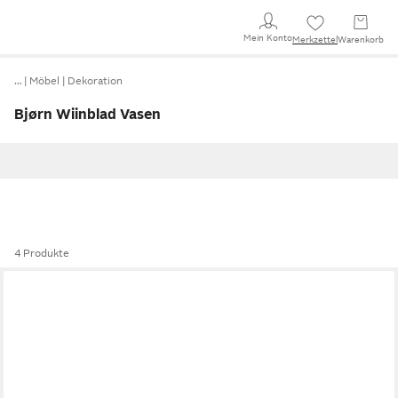
Mein Konto
Merkzettel
Warenkorb
…
Möbel
Dekoration
Bjørn Wiinblad Vasen
4 Produkte