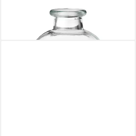
IB LAURSEN
Dekovase
3,95 €
lieferbar - in 2-3 Werktagen bei dir