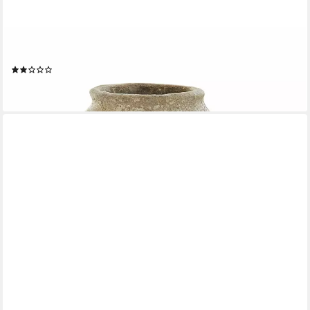
MIRABEAU
Tischvase Deko-Vase Singnesse antikgrau
(1)
36,95 €
lieferbar - in 4-5 Werktagen bei dir