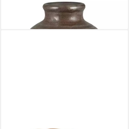
IB LAURSEN
Dekovase Ib Laursen Vase Lea Braun (12,3cm)
ab 3,59 €
lieferbar - in 2-3 Werktagen bei dir
IB LAURSEN