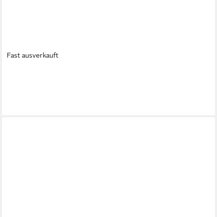
Fast ausverkauft
BJØRN WIINBLAD
Dekovase EVA Vase 15 cm (h), EVA Vase 15 cm (h)
56,93 €
lieferbar - in 2-3 Werktagen bei dir