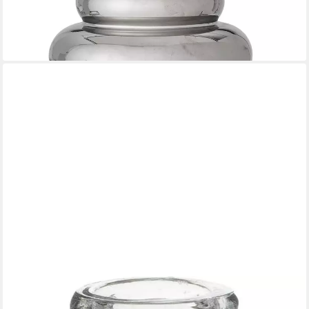
dänisches Design, Blumenvase Keramikvase Tischvase,
Wohnaccessoire, Nordische Dekoration
28,50 €
lieferbar - in 2-3 Werktagen bei dir
IB LAURSEN
Dekovase Glasvase Apothekerglas Harlekinmuster 11 cm