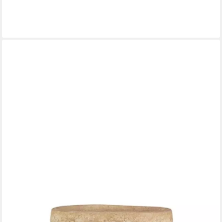
Dekovase Ib Laursen Vase Anemone 5er Set UNIKA
30,00 €
lieferbar - in 2-3 Werktagen bei dir
IB LAURSEN
Dekovase Ib Laursen Vase Avignon mit blauer Glasur (13,5cm)