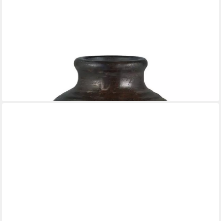
IB LAURSEN
Dekovase Ib Laursen Vase Lea (12,3cm)
3,59 €
lieferbar - in 2-3 Werktagen bei dir