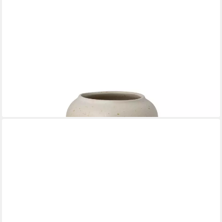
STOREFACTORY SCANDINAVIA
Dekovase Vase HAVSLUND XL creme natur, Ø 18x32cm
74,95 €
lieferbar - in 2-3 Werktagen bei dir