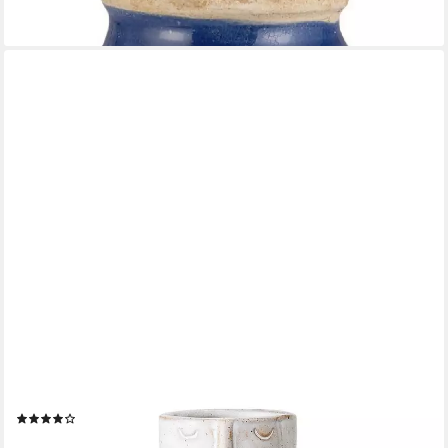
10,89 €
lieferbar - in 2-3 Werktagen bei dir
BLOOMINGVILLE
Dekovase Embla, Weiß Steingut 6 x 14,5 cm Dänisches Design
(1)
18,59 €