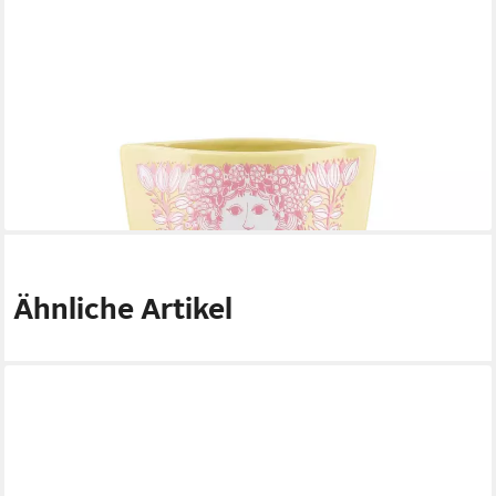
BJØRN WIINBLAD
Dekovase Bjørn Wiinblad Nina Vase 22 cm gelb/pink
56,95 €
lieferbar - in 2-3 Werktagen bei dir
Ähnliche Artikel