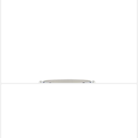
BJØRN WIINBLAD
Dekovase Eva Blau
69,93 €
lieferbar - in 2-3 Werktagen bei dir