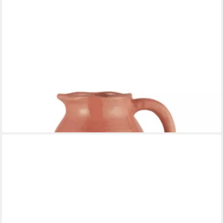
IB LAURSEN
Dekovase Ib Laursen Vase mit Henkel Thyra Rotbraun
ab 18,00 €
lieferbar - in 2-3 Werktagen bei dir