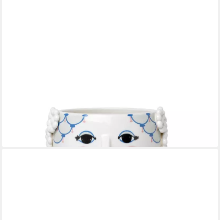
BJØRN WIINBLAD
Dekovase Eva Bunt
59,26 €
UVP
76,95 €
-23%
lieferbar - in 2-3 Werktagen bei dir