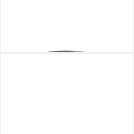
STOREFACTORY SCANDINAVIA
Dekovase Vase HAVSLUND L creme natur, Ø 18x23cm
64,95 €
lieferbar - in 2-3 Werktagen bei dir