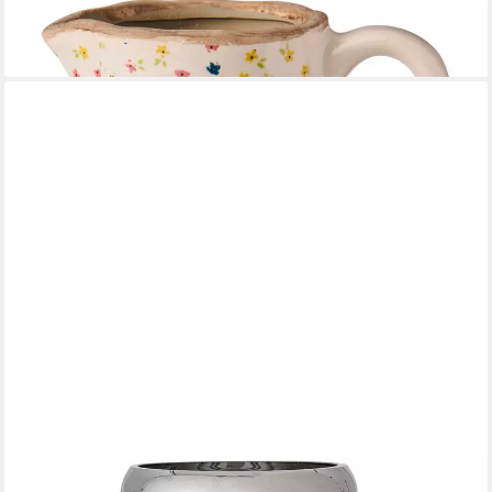
Dekovase Ib Laursen Vase mit Henkel petit fleur
18,90 €
lieferbar - in 2-3 Werktagen bei dir
BLOOMINGVILLE
Dekovase Artan Vase in Weiß aus Steingut, mit 3D-Punkten,