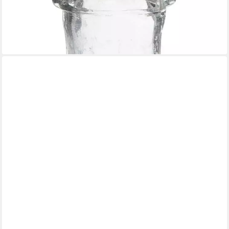
Kerzenhalter Vase, hochwertigem Strukturglas mit elegantem
Harlekinmuster.
4,90 €
lieferbar - in 2-3 Werktagen bei dir
IB LAURSEN