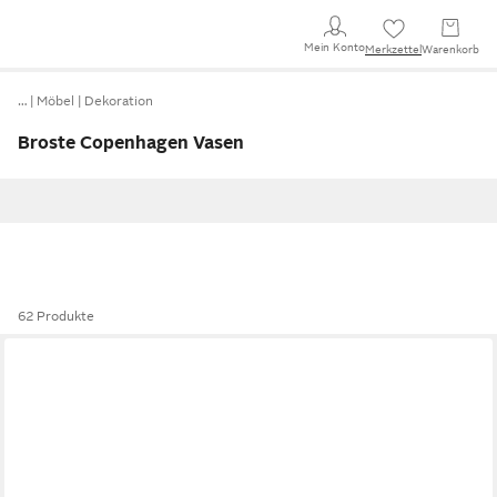
Mein Konto
Merkzettel
Warenkorb
…
Möbel
Dekoration
Broste Copenhagen Vasen
62 Produkte