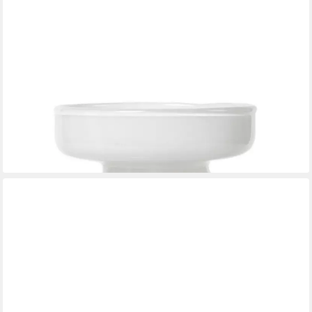
BROSTE COPENHAGEN
Dekovase Broste Copenhagen Solai Vase
26,68 €
lieferbar - in 2-3 Werktagen bei dir