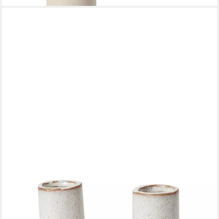
BROSTE COPENHAGEN
Dekovase Hector Vase U Rainy Day Grey 4,5x14,5x16cm
(Vasen), Hector Vase U
21,67 €
lieferbar - in 2-3 Werktagen bei dir