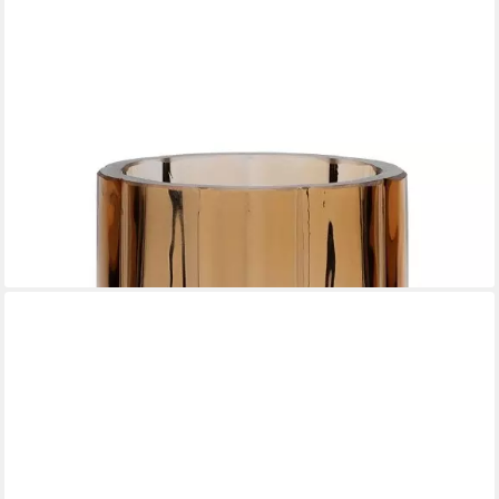
BROSTE COPENHAGEN
Dekovase Hyacint Vase Glas Indian Tan 24,9 cm (Vasen), Hyacint
Vase
46,55 €
lieferbar - in 2-3 Werktagen bei dir