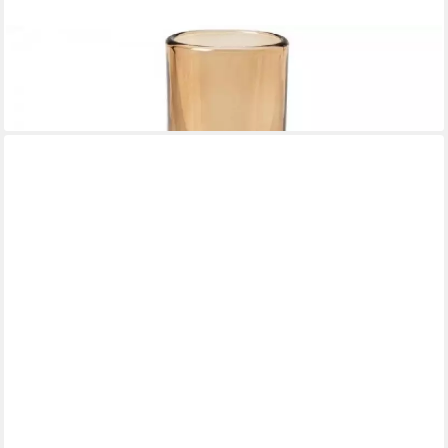
BROSTE COPENHAGEN
Dekovase Vase Petra Glas Indian Tan (L)
28,34 €
lieferbar - in 2-3 Werktagen bei dir