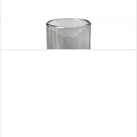
BROSTE COPENHAGEN
Dekovase Vase Petra Glas Smoke (M)
20,84 €
lieferbar - in 2-3 Werktagen bei dir