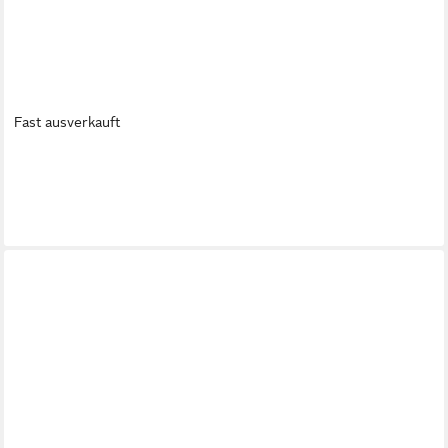
Fast ausverkauft
BROSTE COPENHAGEN
Dekovase Broste Copenhagen Florentina Vase Off White
12,90 €
lieferbar - in 2-3 Werktagen bei dir