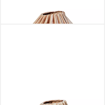
BROSTE COPENHAGEN
Dekovase Wide Vase Fawn braun M 25cm (Vasen)
45,59 €
lieferbar - in 2-3 Werktagen bei dir
BROSTE COPENHAGEN