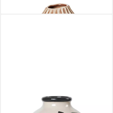
25,96 €
lieferbar - in 2-3 Werktagen bei dir
BROSTE COPENHAGEN
Dekovase Herbert Vase black/rainy day grey 30cm (Vasen)
72,90 €
lieferbar - in 2-3 Werktagen bei dir