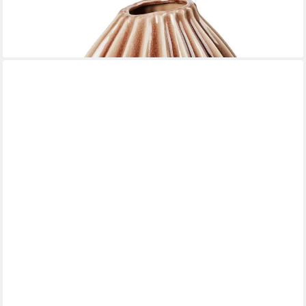
BROSTE COPENHAGEN
Dekovase Wide Vase Fawn braun L 30cm (Vasen)
77,43 €
lieferbar - in 2-3 Werktagen bei dir
BROSTE COPENHAGEN
Dekovase Wide Vase Fawn braun S 15cm (Vasen)