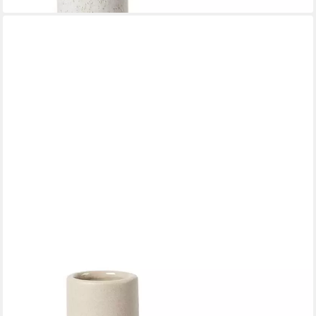
BROSTE COPENHAGEN
Dekovase Hector Vase B Dove Grey 4,5x13x19cm (Vasen),
Hector Vase B
17,94 €
lieferbar - in 2-3 Werktagen bei dir