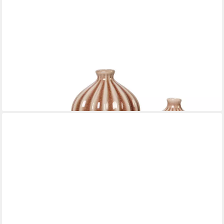
BROSTE COPENHAGEN
Dekovase Broste Copenhagen Amalie Vase 3er Set Fawn
24,00 €
lieferbar - in 2-3 Werktagen bei dir