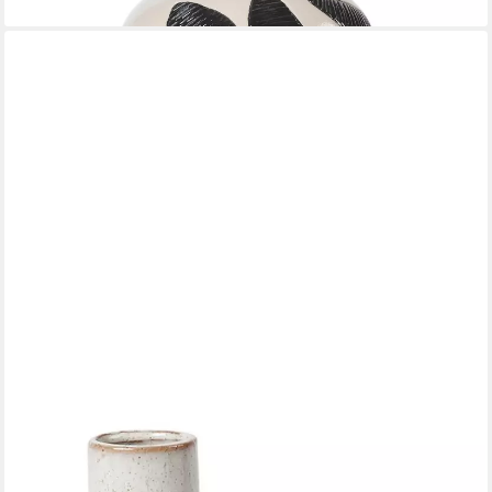
BROSTE COPENHAGEN
Dekovase Hector Vase B Rainy Day Grey 4,5x13x19cm (Vasen),
Hector Vase B
17,26 €
lieferbar - in 2-3 Werktagen bei dir