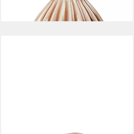
Dekovase Wide Vase Fawn braun XL 40cm (Vasen)
177,78 €
lieferbar - in 2-3 Werktagen bei dir