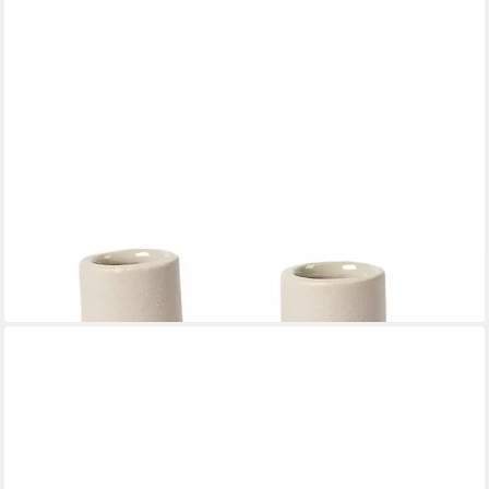
BROSTE COPENHAGEN
Dekovase Hector Vase U Dove Grey 4,5x14,5x16cm (Vasen),
Hector Vase U
21,67 €
lieferbar - in 2-3 Werktagen bei dir