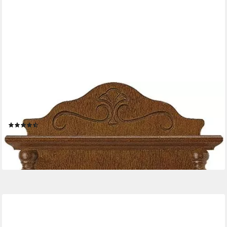
AMS
Pendelwanduhr W7013/1 (Quarzuhr, Holz-/Glasgehäuse,Erle
nussbaumfarben,Made in Germany)
(10)
310,61 €
UVP
349,00 €
-11%
lieferbar - in 4-5 Werktagen bei dir