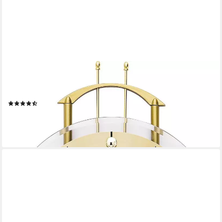
AMS
Funk-Pendelwanduhr F5257 (Quarzuhr,
Metall-/Kunststoffgehäuse,Esszimmer,Wohnzimmer)
(14)
ab 168,21 €
UVP
189,00 €
-11%
lieferbar - in 4-5 Werktagen bei dir