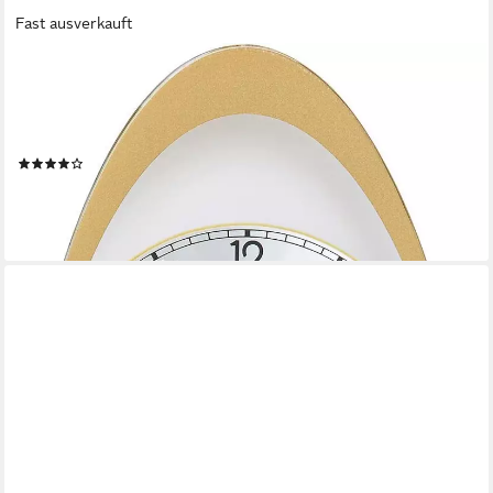
Fast ausverkauft
AMS
Pendelwanduhr W7417
(Quarzuhr,Glasgehäuse,Esszimmer,Wohnzimmer,Made in
Germany)
(2)
88,11 €
UVP
99,00 €
-11%
lieferbar - in 4-5 Werktagen bei dir