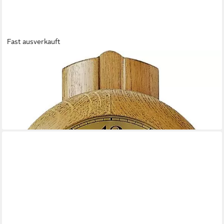
Fast ausverkauft
AMS
Funk-Pendelwanduhr F5165/4 (Quarzuhr,Holz-/Glasgehäuse,
Eiche,Esszimmer,Wohnzimmer,Made in Germany)
ab 195,80 €
UVP
220,00 €
-11%
lieferbar - in 4-5 Werktagen bei dir