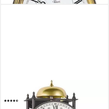
HERMLE
Wanduhr Pendeluhr Eisen Schlag auf Glocke - Hermle Modell:
70974-000711
(6)
99,95 €