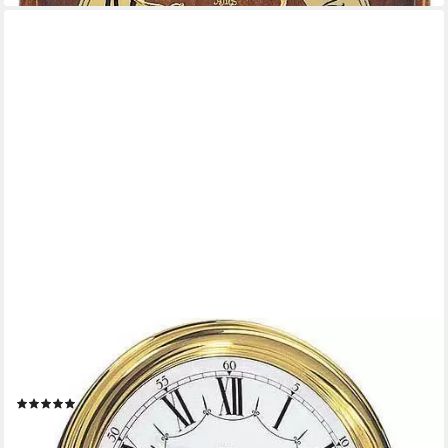
HERMLE
Wanduhr Pendeluhr Messing BimBam/Westminster - Hermle
Modell: 60992-002214
(3)
189,00 €
lieferbar - in 3-4 Werktagen bei dir