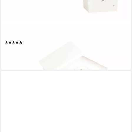
KOOKOO
Pendelwanduhr BirdHouse
(2)
139,90 €
lieferbar - in 3-4 Werktagen bei dir
+1