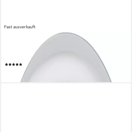
Fast ausverkauft
AMS
Pendelwanduhr W7416
(Quarzuhr,Glasgehäuse,Esszimmer,Wohnzimmer,Made in
Germany)
(13)
99,00 €
lieferbar - in 4-5 Werktagen bei dir