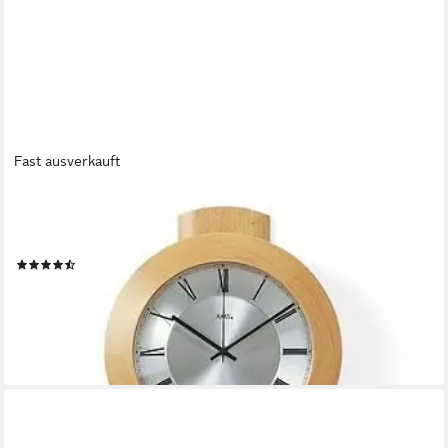
Fast ausverkauft
AMS
Funk-Pendelwanduhr F5132/18 (Quarzuhr,
Holzgehäuse,Buche,Esszimmer,Wohnzimmer,Made in Germany)
(28)
ab 177,11 €
UVP
199,00 €
-11%
lieferbar - in 4-5 Werktagen bei dir