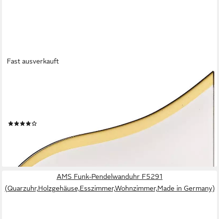
Fast ausverkauft
AMS
Pendelwanduhr W7437
(Quarzuhr,Glasgehäuse,Esszimmer,Wohnzimmer,Made in
Germany)
(10)
105,91 €
UVP
119,00 €
-11%
lieferbar - in 4-5 Werktagen bei dir
AMS Funk-Pendelwanduhr F5291
(Quarzuhr,Holzgehäuse,Esszimmer,Wohnzimmer,Made in Germany)