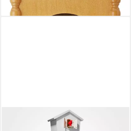
-24%
lieferbar - in 4-5 Werktagen bei dir