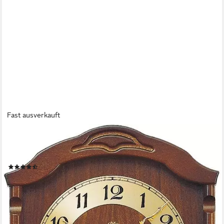
Fast ausverkauft
AMS
Pendelwanduhr W964/1 (Quarzuhr, Holzgehäuse, Buche
nussbaumfarben,Wohnzimmer,Made in Germany)
(12)
ab 177,11 €
UVP
199,00 €
-11%
lieferbar - in 4-5 Werktagen bei dir