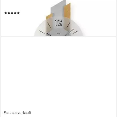
Pendelwanduhr W7207/18 (Quarzuhr, Holzgehäuse,
Buche,Esszimmer,Wohnzimmer,Made in Germany)
(14)
114,81 €
UVP
129,00 €
-11%
lieferbar - in 4-5 Werktagen bei dir
Fast ausverkauft