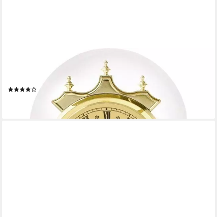
AMS
Jahresuhr J1203 Tischuhr, Wohnzimmer, Esszimmer,Made in
Germany
(1)
ab 139,00 €
lieferbar - in 4-5 Werktagen bei dir