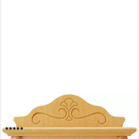
AMS
Pendelwanduhr W7013/16 (Quarzuhr,
Holz-/Glasgehäuse,Erle,Esszimmer,Wohnzimmer,Made in
Germany)
(5)
265,17 €
UVP
349,00 €