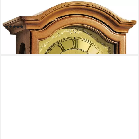
AMS
Pendelwanduhr R651/9 (Mechanische
Uhr,Holzgehäuse,Erle,Esszimmer,Wohnzimmer)
(1)
ab 979,00 €
UVP
1.100,00 €
-11%
lieferbar - in 4-5 Werktagen bei dir