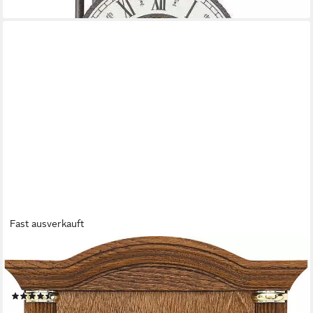
lieferbar - in 3-4 Werktagen bei dir
Fast ausverkauft
AMS
Funk-Pendelwanduhr F5014/4 (Quarzuhr,Holz-/Glasgehäuse,mit
Alarm,Eiche,Esszimmer,Wohnzimmer)
(30)
ab 337,31 €
UVP
379,00 €