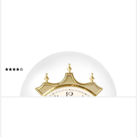
AMS
Jahresuhr 1201 Made in Germany
(12)
ab 123,71 €
UVP
139,00 €
-11%
lieferbar - in 4-5 Werktagen bei dir