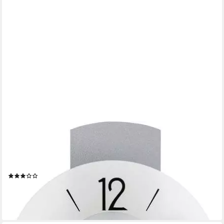
AMS
Pendelwanduhr W7275
(Quarzuhr,Holzgehäuse,Esszimmer,Wohnzimmer,Made in
Germany)
(1)
123,71 €
UVP
139,00 €
-11%
lieferbar - in 4-5 Werktagen bei dir