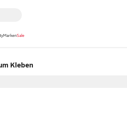
ty
Marken
Sale
um Kleben