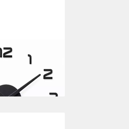
aluhr Selbstklebend für
Wanduhr aus Acryl – analoge
ekt als Geschenk)
i dir