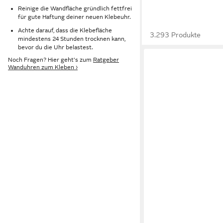
Reinige die Wandfläche gründlich fettfrei
für gute Haftung deiner neuen Klebeuhr.
Achte darauf, dass die Klebefläche
3.293 Produkte
mindestens 24 Stunden trocknen kann,
bevor du die Uhr belastest.
Noch Fragen? Hier geht's zum
Ratgeber
Wanduhren zum Kleben ›
TULUP
Wanduhr aus Glas Gla