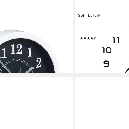
Sehr beliebt
RELAXDAYS
weiß)
Wanduhr DIY Wanduhr mit
(62)
22,99 €
UVP
39,99 €
-43%
en bei dir
lieferbar - in 2-3 Werktagen be