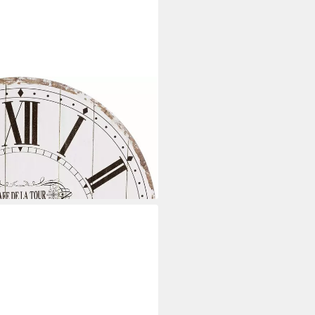
 (römische Ziffern, rund, Ø 60
i dir