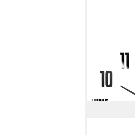
MIRAVAL
Wanduhr Miraval DIY
5,99 €
lieferbar - in 2-3 Werktag