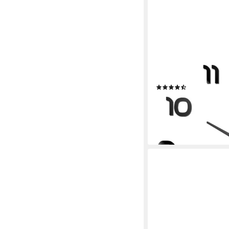
MIRAVAL
Wanduhr Miraval DIY
(2)
5,99 €
lieferbar - in 2-3 Werktag