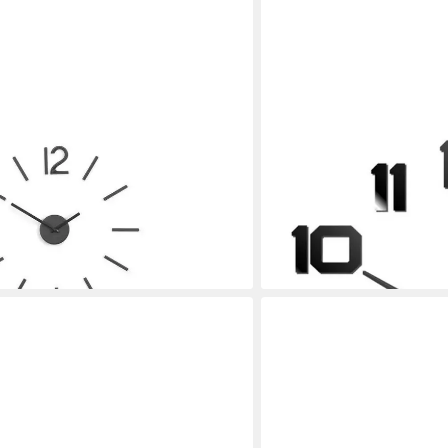
MIRAVAL
nuhr, Dekouhr, Aluminium, zum
Wanduhr Miraval DIY Wan
5,99 €
d, zum Ankleben)
lieferbar - in 2-3 Werktagen be
en bei dir