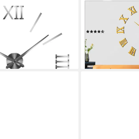
TUWENA
r 1200 mm Wandtattoo
Wanduhr DIY Wanduhren Mi
große Wanduhr (Modern D
en bei dir
Home Dekoartikel,Büro un
(3)
15,99 €
UVP
29,99 €
-47%
lieferbar - in 4-5 Werktagen be