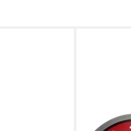
OPTUS
sbild Glasuhr Gehärtetes 3D
Wanduhr MyTime ND DCF 