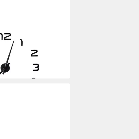
 3D-Zahlen (schwarz)
i dir