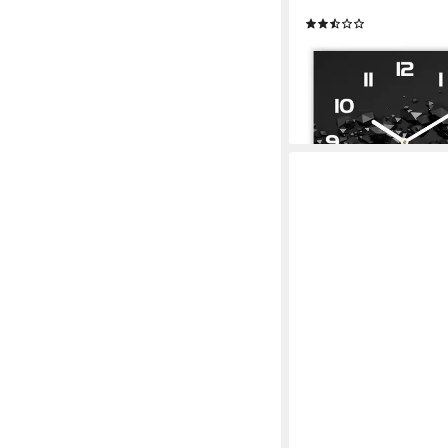
Abstraktion 60 cm x 
(4)
74,99 €
109,99 €
-32%
lieferbar - in 7-9 Werktag