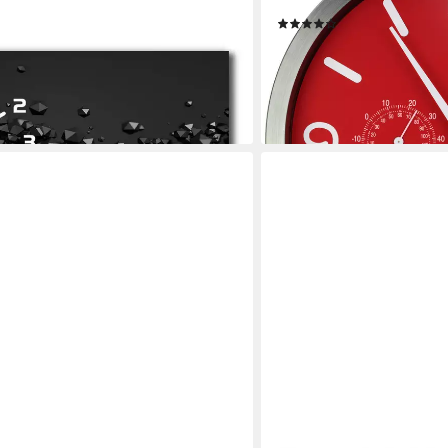
30 cm
25cm - rot
(9)
22,99 €
UVP
29,99 €
-23%
en bei dir
lieferbar - in 4-5 Werktagen be