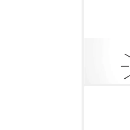
UMBRA
Wanduhr Blink (Desig
Aufkleben an die Wan
30,99 €
41,99 €
-26%
lieferbar - in 2-3 Werktag