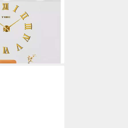
t 3D Visuelle Aufkleber, Mute
esign Wanduhren Geeignet für
d Hotel)
i dir