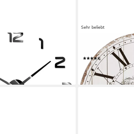
Sehr beliebt
OTTO HOME
 Wanduhr Schwarz 119 mm
Wanduhr "Cafe de la tour"
cm, Vintage-Look)
(279)
en bei dir
33,99 €
UVP
62,99 €
-46%
lieferbar - in 2-3 Werktagen be