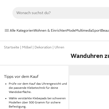
Alle Kategorien
Wohnen & Einrichten
Mode
Multimedia
Sport
Beau
Startseite
Möbel
Dekoration
Uhren
Wanduhren z
Tipps vor dem Kauf
Prüfe vor dem Kauf das Uhrengewicht und
die passende Klebetechnik für deine
Wandoberfläche.
Wähle verstärkte Klebepads bei schweren
Modellen über 500 Gramm für sichere
Befestigung.