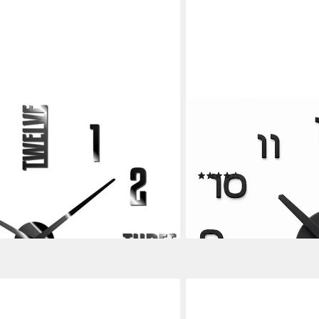
VEKROBOT
 Wanduhr Schwarz 119 mm
Wanduhr Rahmenlose Digit
moderne Wohndekoration (
en bei dir
Zeiger, geräuschlos – perf
(1)
23,99 €
UVP
45,99 €
-48%
lieferbar - in 4-5 Werktagen be