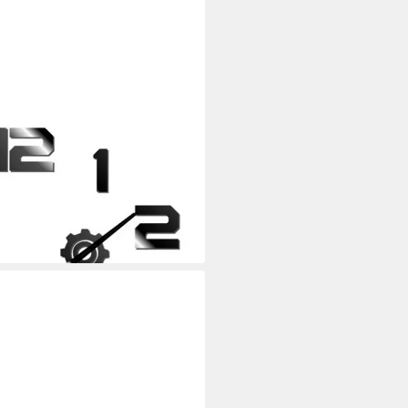
duhr Schwarz Ø 119 mm
i dir