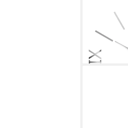
MIRAVAL
Wanduhr DIY Wanduh
5,99 €
lieferbar - in 2-3 Werktag