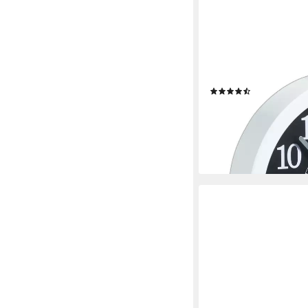
RELAXDAYS
Wanduhr rund 20cm (
(15)
9,99 €
UVP
29,99 €
-67%
lieferbar - in 2-3 Werktag