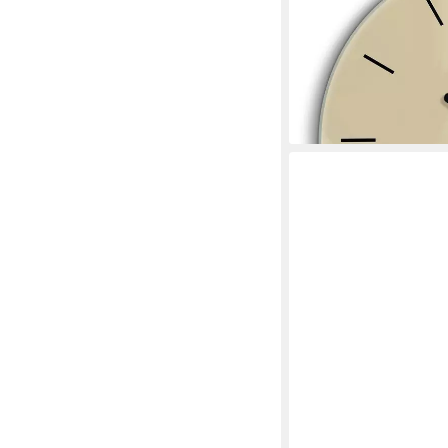
60cm Uhr aus Gehärt
74,99 €
109,99 €
-32%
lieferbar - in 7-9 Werktag
+19