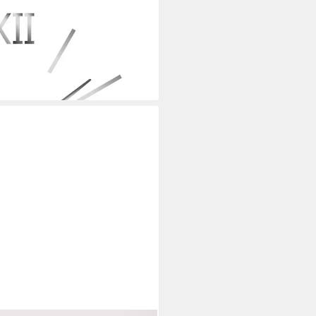
00 mm Wandtattoo
i dir