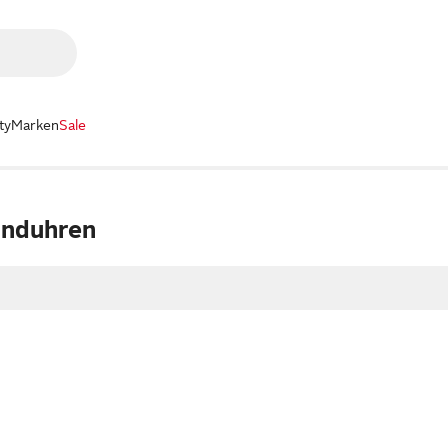
ty
Marken
Sale
nduhren