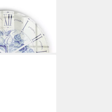
t Motiv Blaue Blumen Wanduhr
i dir