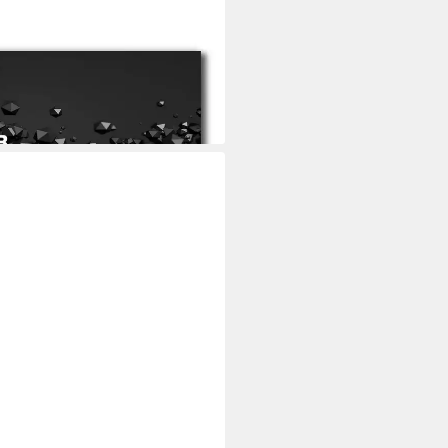
m
i dir