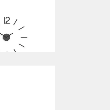
 Dekouhr, Aluminium, zum
um Ankleben)
i dir