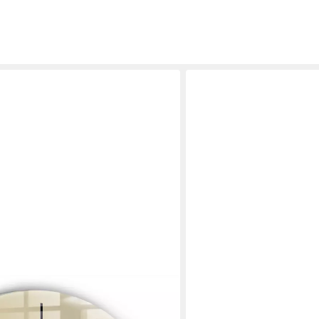
TULUP
srunde Uhr Moderne Glaswanduhr
Wanduhr aus Glas Glasbild