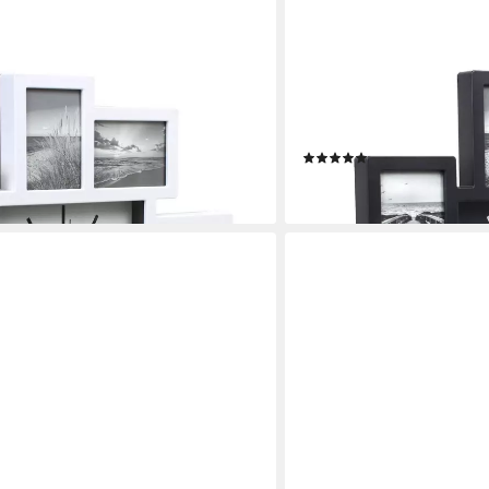
MIRAVAL
uhr 8 Bilderrahmen
Wanduhr Design Wanduhr 
Bilderahmenwanduhr
(1)
19,90 €
en bei dir
lieferbar - in 2-3 Werktagen be