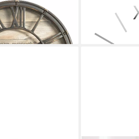
 D'INTÉRIEUR
MIRAVAL
IE EXPRESS, Ø 21 cm
Wanduhr DIY Wanduhr 12
5,99 €
lieferbar - in 2-3 Werktagen be
en bei dir