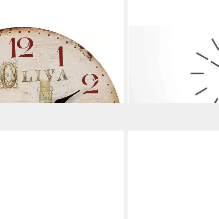
UMBRA
uhr 28cm
Wanduhr Blink (Designuhr,
Aufkleben an die Wand, z
30,99 €
41,99 €
-26%
en bei dir
lieferbar - in 2-3 Werktagen be