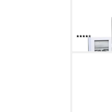
MIRAVAL
Wanduhr Design Wand
Bilderahmenwanduhr
(2)
19,90 €
lieferbar - in 2-3 Werktag