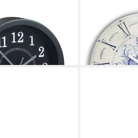
TULUP
schwarz)
Wanduhr Glas Wanduhr Mi
Aus Glas Glas Wanduhr
ab 54,99 €
79,99 €
-31%
en bei dir
lieferbar - in 7-9 Werktagen be