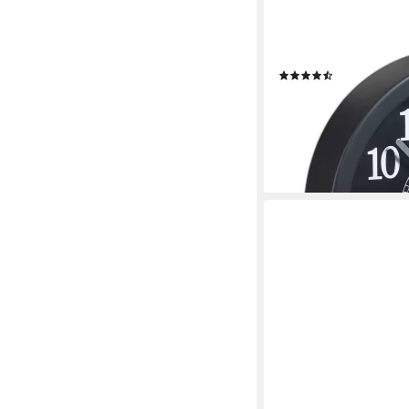
RELAXDAYS
Wanduhr rund 20cm (
(15)
10,99 €
UVP
29,99 €
-63%
lieferbar - in 2-3 Werktag