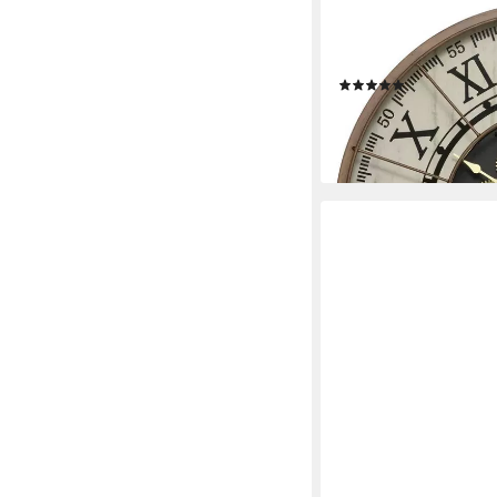
ATMOSPHERA CRÉATEUR
Wanduhr Wanduhr STE
Ziffern
(10)
50,99 €
UVP
65,99 €
-23%
lieferbar - in 3-4 Werktag