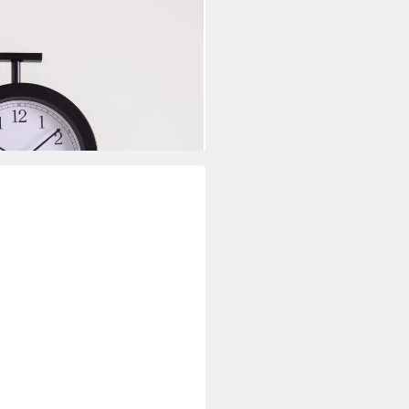
suhr Doppelseitig Vintage
)
i dir