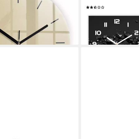
etem Glas
Abstraktion 60 cm x 30 c
(4)
74,99 €
109,99 €
-32%
en bei dir
lieferbar - in 7-9 Werktagen be