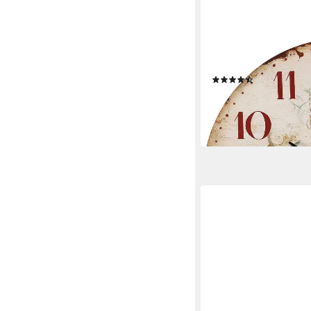
AMBIENTE HAUS
Wanduhr Oliva Wand
(17)
9,99 €
UVP
19,99 €
-50%
lieferbar - in 3-4 Werktag