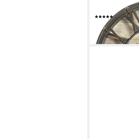
ATMOSPHERA CRÉATEUR
Wanduhr Wanduhr VO
(8)
21,99 €
UVP
28,99 €
-24%
lieferbar - in 3-4 Werktag