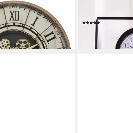
 D'INTÉRIEUR
K&L WALL ART
LLA, Ø 57 cm, mit römischen
Wanduhr hängende Bahnhof
Doppeluhr antik (stille Uhr
(2)
39,99 €
UVP
49,99 €
-20%
en bei dir
lieferbar - in 3-4 Werktagen be