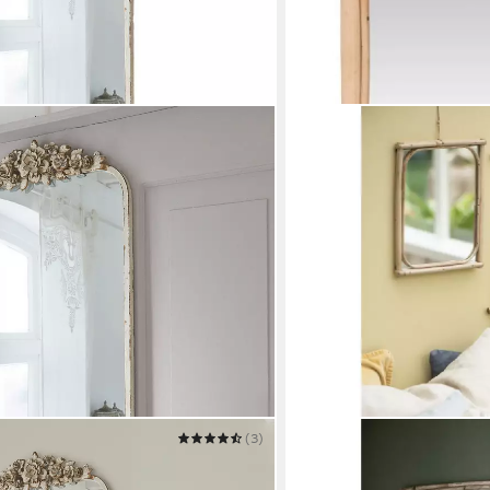
(3)
IB LAURSEN
eures antikcreme
Spiegel Ib Laursen Wands
(26,5x20,5cm)