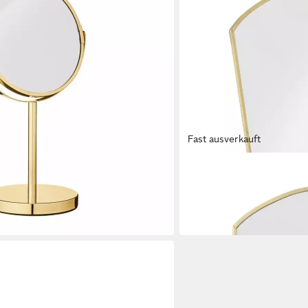
Fast ausverkauft
BLOOMINGVILLE
Standspiegel Inge
5 x 25 cm
B/H
34,19 €
in 2-3 Werktagen bei dir