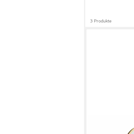
3 Produkte
BLOOMINGVILLE
Schminkspiegel Milde 
55,59 €