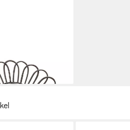
tock Schwarz (61 cm)
kel