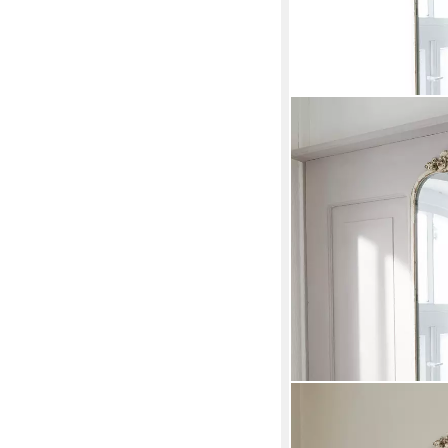
MIRABEAU
Spiegel Spiegel Veill
45.0 x 81.0 cm
B/H