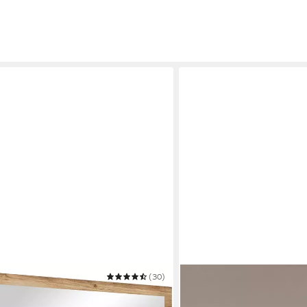
(30)
OTTO HOME
OKYO/ PARIS
Garderobenspiegel Cross,
Flurspiegel hochkant oder