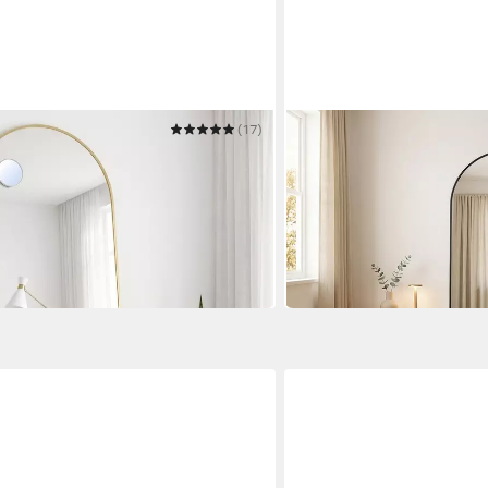
(17)
BOURGH
egel Ganzkörperspiegel mit
Ganzkörperspiegel ONIRIQ
upe, Wandspiegel
cm Anlehnspiegel in schwa
110 x 190 cm
B/H
258,00 €
318,00 €
-19%
in 2-3 Werktagen bei dir