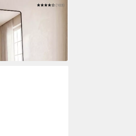
(103)
piegel mit saughaftem,
ungsspiegel