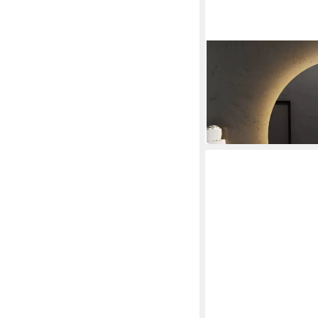
WELLTIME
LED-Lichtspiegel Tole
Beleuchtung, Badspie
ab 59,99 €
UVP
129,99 
-54%
am nächsten Werktag bei 