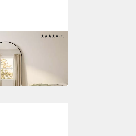
(2)
UE XXL Standspiegel 190 x 110
rz