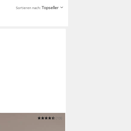
Topseller
Sortieren nach:
(13)
Breite 40-60 cm moderner
 quer hängend