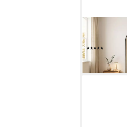
BOURGH
Ganzkörperspiegel ON
cm Anlehnspiegel in s
Aufhängevorrichtung
(2)
258,00 €
318,00 €
-19%
lieferbar - in 2-3 Werktag