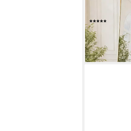
Rahmen aus Aluminium
Rahmen,Hartglas,16
für Flur
(11)
ab 99,99 €
UVP
229,99
nur bis Dienstag
-57%
lieferbar - in 6-8 Werktag