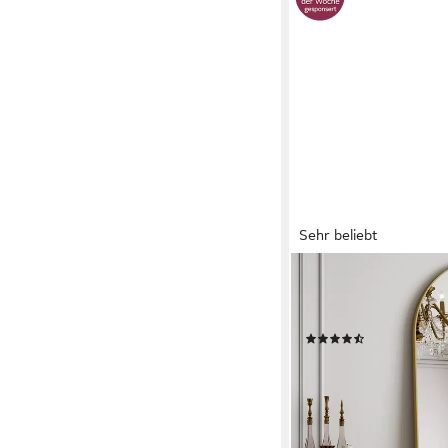
Sehr beliebt
KOONMI
Ganzkörperspiegel Gr
und verstärktem Glas
(303)
ab 49,99 €
UVP
199,00
nur bis Dienstag
-75%
lieferbar - in 6-7 Werktag