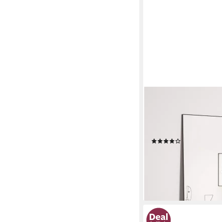
ELEMANGO
Ganzkörperspiegel 16
Boden-Spiegel, mit A
Rahmen,Wandmontage
(10)
72,99 €
UVP
139,99 €
-48%
lieferbar - in 7-9 Werktag