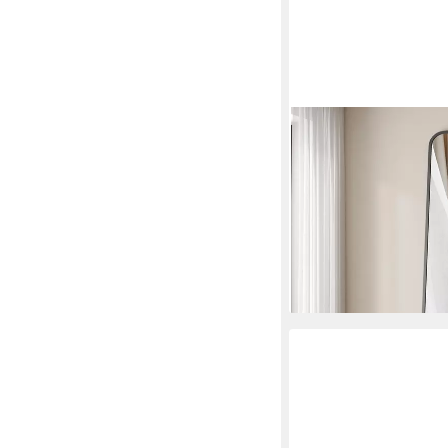
HOPIBATH
Standspiegel 180 hoc
Rund Bogen (Bogenspi
Schwarz,Rechteckig), 
Schlafzimmer Wohnz
269,99 €
UVP
485,28 €
-44%
lieferbar - in 6-7 Werktag