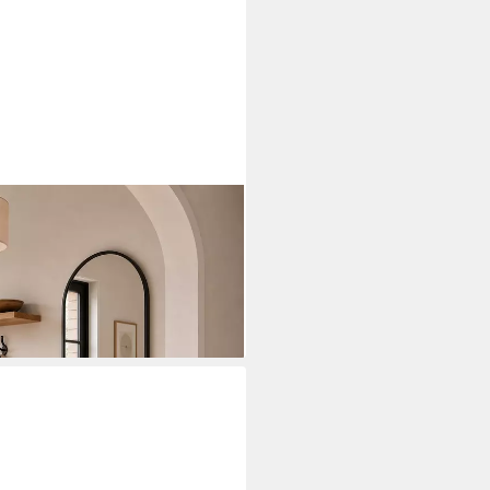
t Rundbogen Spiegel mit
efestigung
i dir