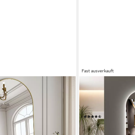
Fast ausverkauft
WDWRITTI
oßer Standspiegel mit Metallrahmen
Ganzkörperspiegel mit b
3Lichtfarben Dimmbar Spe
Groß, 145x60cm, 3000-65
 €
Wohnzimmer Schlafzimmer
(2)
259,99 €
UVP
499,98 €
en bei dir
-48%