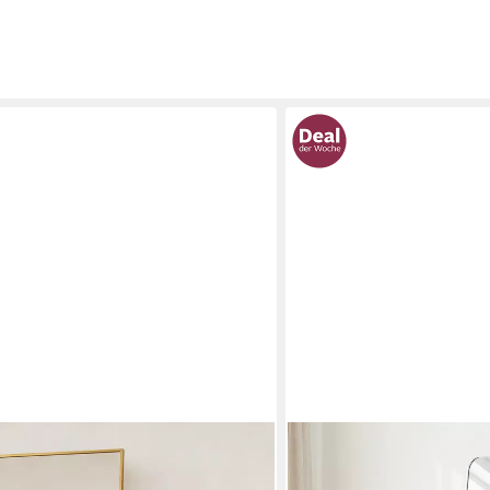
OTTO HOME
andspiegel, Großer Wandspiegel,
Spiegel Standspiegel Addr