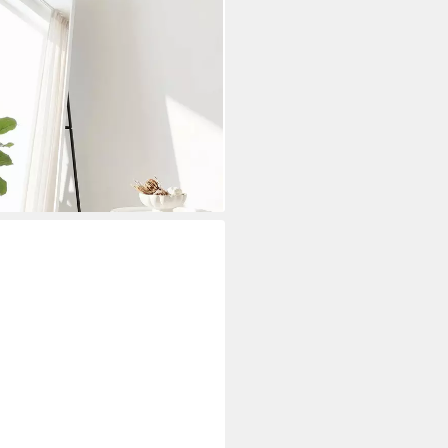
(als Wandspiegel und
ahmen aus Metall),
erheitsglas, in verschiedenen
i dir