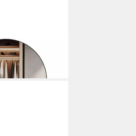
Größenauswahl, freistehend
ndspiegel, Ankleidezimmer