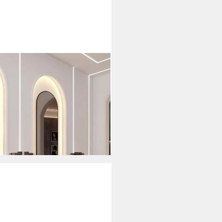
80cm für Friseurladen
rn (Wandspiegel Rund Bogen
tschutz Spiegel), Design
iegel, Flurspiegel Oval
i dir