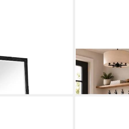
MYSPIEGEL.DE
spiegel Barock XXL Spiegel
Wandspiegel Bobby doppel
 cm
Schwarz Alurahmen und B
283,00 €
lieferbar - in 5-6 Werktagen be
en bei dir