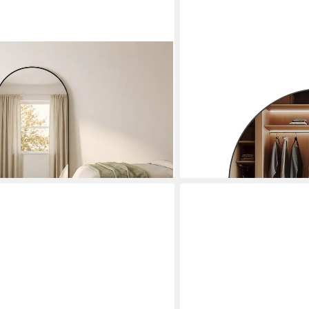
HOME DELUXE
IRIQUE XXL Standspiegel 190 x 110
Spiegel Rund KALI XXL - 
chwarz, mit verstärkter Rückseite &
nutzbar, Wandspiegel, Sta
ab 399,00 €
UVP
499,00 €
-20%
lieferbar in 9 Wochen
en bei dir