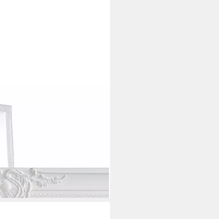
 Barock Weiß 200 x 100 cm XXL
, Spiegelfläche mit edlem
i dir