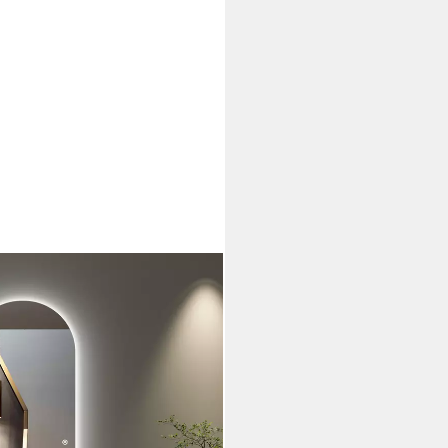
eleuchtung 165x60cm
icherfunktion (Wandspiegel
00K, 165x65cm), für Flur
 Hotel