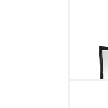
LC HOME
Spiegel LC Home Wand
Schwarz ca. 200x100
189,90 €
UVP
419,90 €
-55%
lieferbar - in 7-9 Werktag