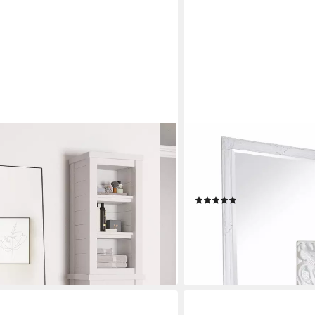
DASMÖBELWERK
5x60cm, stehender Spiegel, großer
Wandspiegel Wandspiegel
lu-Rahmen, Ganzkörperspiegel mit
Spiegel Ganzkörperspiegel
 und dünner Rahmen
Facettenschliff
(1)
259,90 €
UVP
419,90 €
-38%
en bei dir
lieferbar - in 6-8 Werktagen be