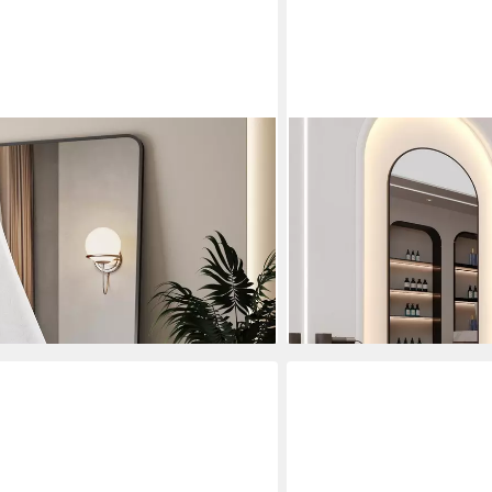
WDWRITTI
h xxl Ganzkörperspiegel 180x80cm
Dekospiegel Schwarz 180x
egel Extra groß,
Friseurspiegel XXL Mode
für Hotel Friseurladen Flur
groß, 1-St., 5mm HD Umwel
immer
Ganzkörperspiegel, Standsp
279,99 €
UVP
512,80 €
-45%
en bei dir
lieferbar - in 6-7 Werktagen be