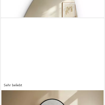
ab 38,99 €
UVP
89,99 €
-57%
in 4-5 Werktagen bei dir
Sehr beliebt
BOROMAL
Ganzkörperspiegel Schwarz Weiß Rahmen Standspiegel Oval
Wandspiegel Groß Wand Ganzkörper