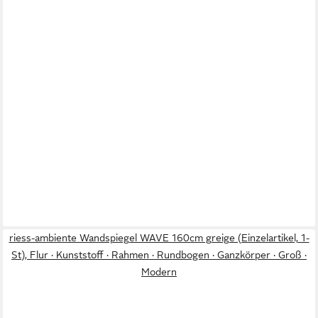
riess-ambiente Wandspiegel WAVE 160cm greige (Einzelartikel, 1-
St), Flur · Kunststoff · Rahmen · Rundbogen · Ganzkörper · Groß ·
Modern