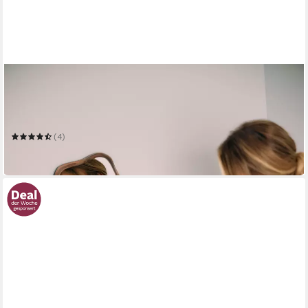
HOMSY BY ANA JOHNSON
Wandspiegel Missimi, Wanddekoration, in 3 verschiedenen
Größen
Mehrere Größen
(4)
ab 45,99 €
in 7-9 Werktagen bei dir