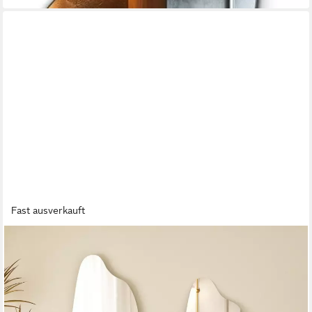
Fast ausverkauft
HOPIBATH
Wandspiegel Ganzkörper 165x60cm Ganzkörperspiegel ohne
Rahmen
60 x 165 cm
B/H
189,99 €
UVP
428,56 €