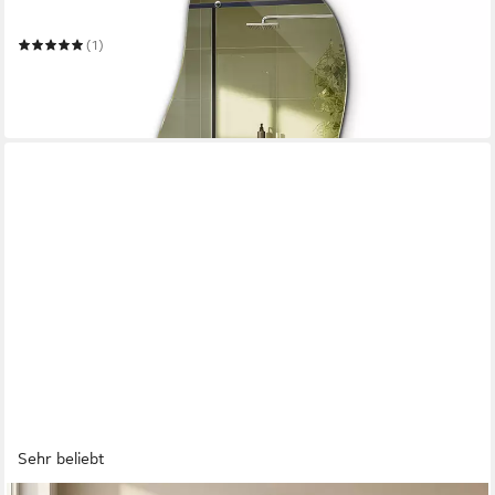
Mehrere Größen
(1)
ab 89,99 €
129,99 €
-31%
in 5-6 Werktagen bei dir
Sehr beliebt