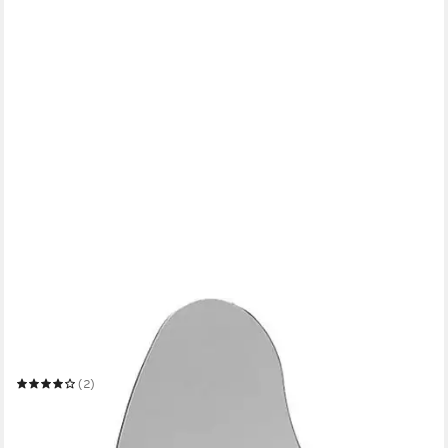
SALESFEVER
Ganzkörperspiegel
50 x 160 cm
B/H
(2)
149,99 €
UVP
318,00 €
-53%
in 6-8 Werktagen bei dir