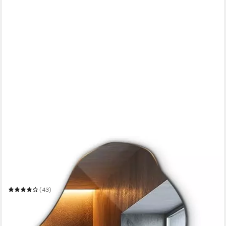
TULUP
Dekospiegel Deko Spiegel Wand Modern Glas Kosmetikspiegel
Loft
Mehrere Größen
(43)
ab 94,99 €
144,99 €
-34%
in 5-6 Werktagen bei dir