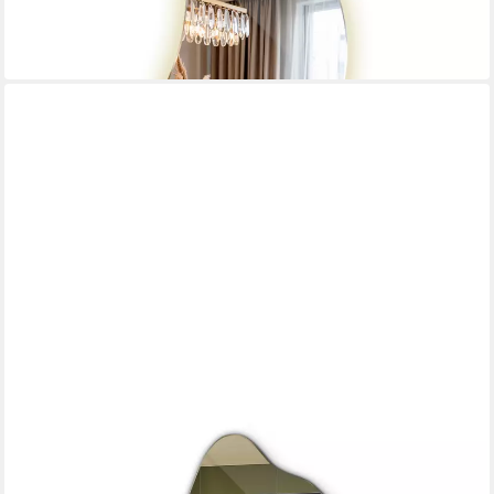
ab 129,99 €
189,99 €
-32%
in 7-9 Werktagen bei dir
TULUP
Dekospiegel Modischer dekorativer Wand-Badezimmerspiegel
mit unregelmäßiger Form