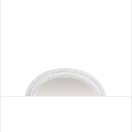
EN.CASA
Wandspiegel
60 x 80 cm
B/H
51,99 €
in 5-6 Werktagen bei dir