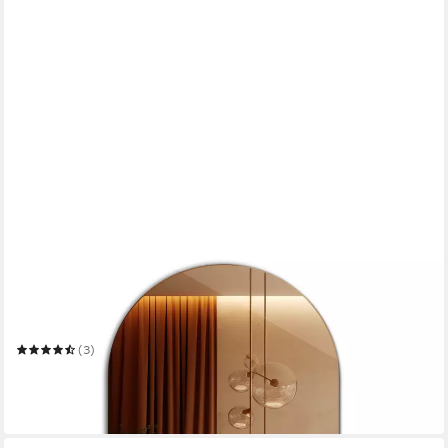
TULUP
Dekospiegel Deko Spiegel Ovaler Wand Modern Glas
Kosmetikspiegel Loft
Mehrere Größen
(3)
ab 74,99 €
109,99 €
-32%
in 5-6 Werktagen bei dir