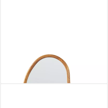
EN.CASA
Wandspiegel
55 x 75 cm
B/H
56,99 €
UVP
70,99 €
-20%
in 5-6 Werktagen bei dir