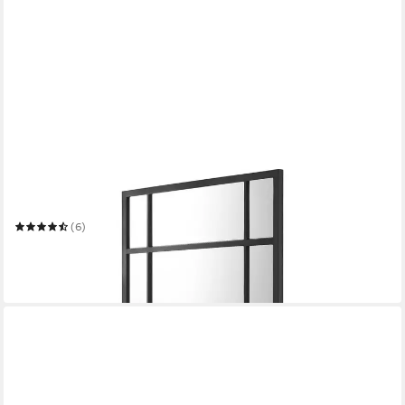
EN.CASA
Wandspiegel
60 x 90 cm
B/H
(6)
40,99 €
UVP
72,99 €
-44%
in 5-6 Werktagen bei dir