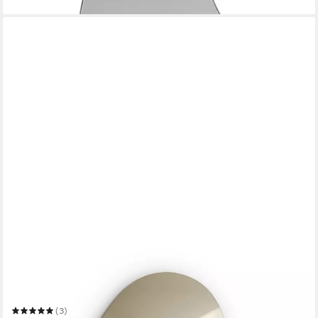
EMKE
Spiegel Wandspiegel asymmetrisch, rahmenlos, kupferfreier
Silberspiegel
Mehrere Größen
(3)