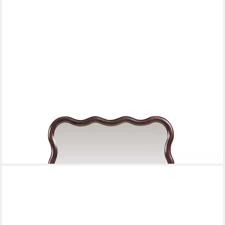
EN.CASA
Wandspiegel
60 x 90 cm
B/H
71,99 €
in 5-6 Werktagen bei dir