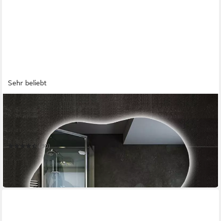
Sehr beliebt
DUSCHSPA
Badspiegel Spiegel mit Beleuchtung wandspiegel
Asymmetrisch Dekospiegel
Mehrere Größen
(30)
ab 77,99 €
UVP
180,00 €
-57%
in 5-6 Werktagen bei dir