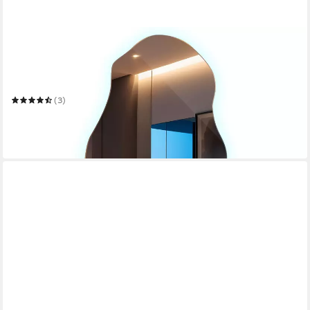
TULUP
LED-Lichtspiegel Wandspiegel Dekorativer Moderner LED-
Spiegel mit Unregelmäßiger Form
Mehrere Größen
(3)
ab 119,99 €
171,99 €
-30%
in 7-9 Werktagen bei dir