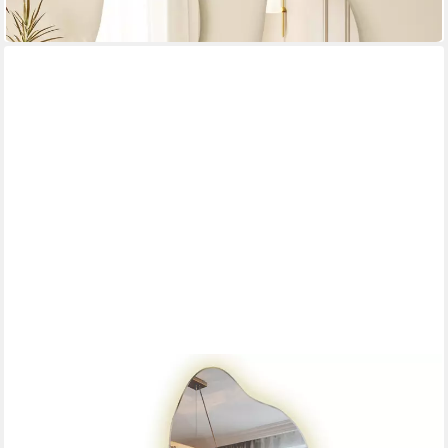
-56%
in 4-5 Werktagen bei dir
TULUP
LED-Lichtspiegel Hochwertiger Neutraler LED-
Dekorationsspiegel für Modernes Make-up
Mehrere Größen