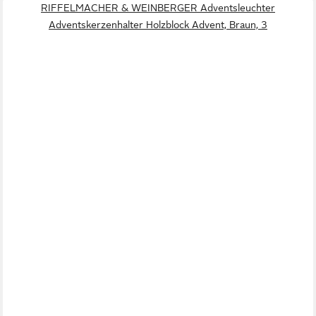
RIFFELMACHER & WEINBERGER Adventsleuchter
Adventskerzenhalter Holzblock Advent, Braun, 3