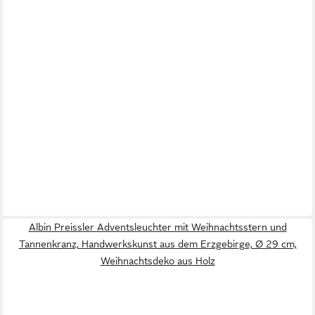
Albin Preissler Adventsleuchter mit Weihnachtsstern und
Tannenkranz, Handwerkskunst aus dem Erzgebirge, Ø 29 cm,
Weihnachtsdeko aus Holz