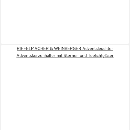
RIFFELMACHER & WEINBERGER Adventsleuchter
Adventskerzenhalter mit Sternen und Teelichtgläser