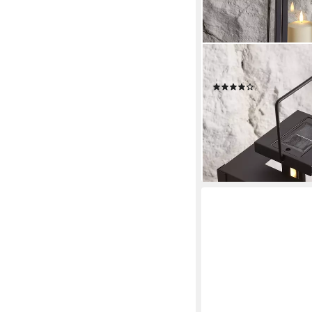
LIGHTS4FUN
LED-Kerze Porto Sola
(2)
39,99 €
UVP
84,99 €
-53%
lieferbar - in 4-5 Werktag