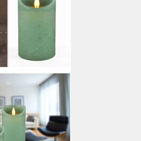
erze Kerze 10 / 12,5 / 15 cm
(1-tlg), große Farb- und
kerzen mit Timerfunktion
i dir