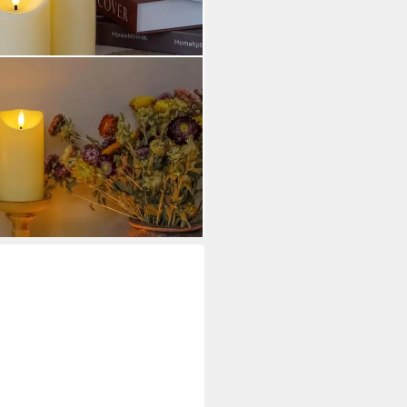
se Kerzen mit Fernbedienung,
lg), Rauchfrei, Kindersicher,
sstufen
ei dir