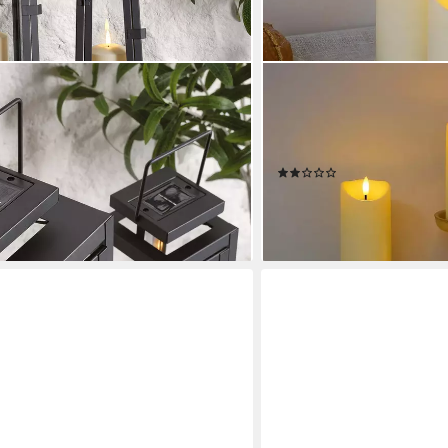
ATHLIX
r Laternen Duo mit TruGlow® Kerzen
LED-Kerze 10er flammenlo
LED-Kerzen flackernd (10-t
Timer-Funktion, Helligkeit
(1)
en bei dir
49,99 €
UVP
63,99 €
-22%
lieferbar - in 9-11 Werktagen b