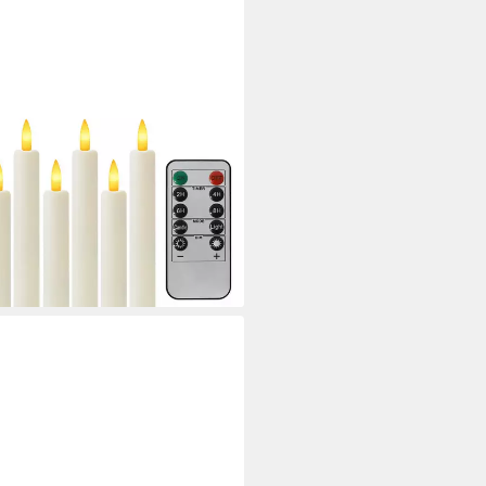
s LED Stabkerzen mit
, Zwei Modi und Dimmbar,
ischkerzen Dekorative Kerzen,
 und 8 Stunden
i dir