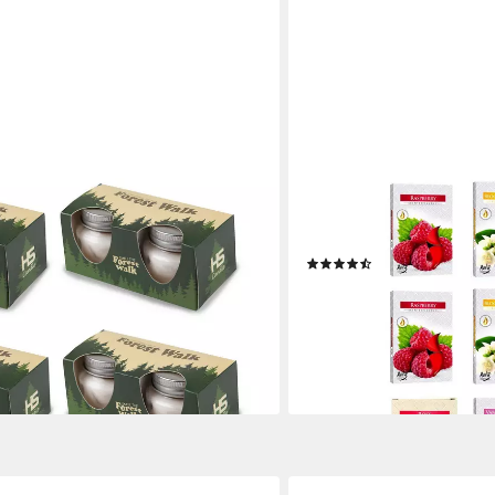
HAC24
2er-Pack (12-tlg), Kerze im Glas mit
Teelicht Duftteelicht Duf
 Pack je ca. 7 Std. Brenndauer
(72-tlg), In 6 Verschieden
(3)
21,99 €
lieferbar - in 3-4 Werktagen be
en bei dir