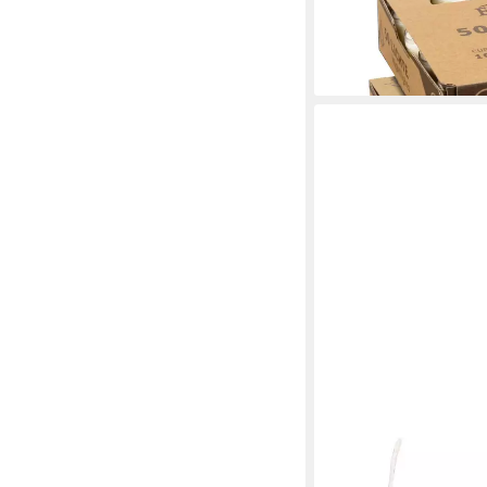
transparente Hülle, B
49,80 €
lieferbar - in 3-4 Werktag
HS CANDLE
Stumpenkerze aus Wac