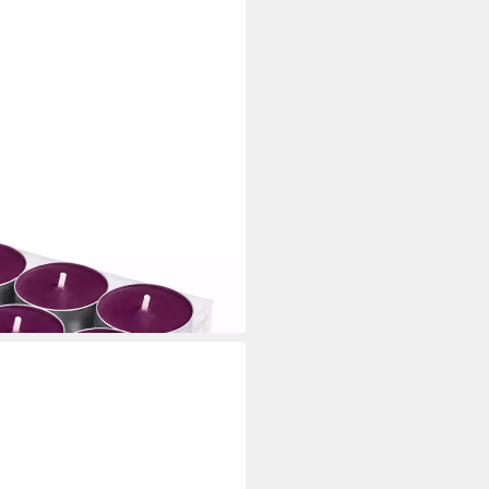
en Brenndauer (18-tlg), Teelicht
 Made in EU, Indoor & Outdoor
i dir