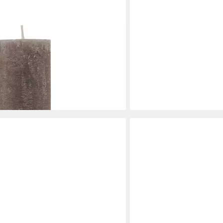
JASPERS KERZEN
e Antik Kerze (vers. Farben /
Spitzkerze Spitzkerzen j
7,99 €
arkerze - Dekokerze - lang
lieferbar in 2 Wochen
en bei dir