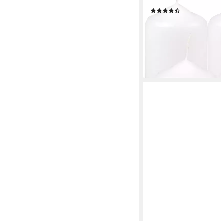
Teelichtgröße, 7h Br
(16)
ab 7,49 €
UVP
9,99 €
(1,25 €/ 1 Stk)
-25%
lieferbar - in 3-4 Werktag
+6