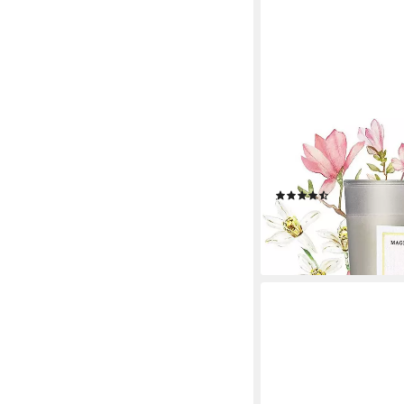
BOHORIA
Duftkerze BOHORIA® P
Ölen
(4)
16,90 €
UVP
24,90 €
-32%
lieferbar - in 5-6 Werktag