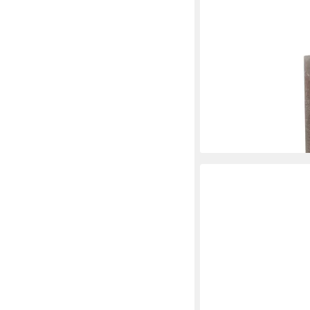
HS CANDLE
Stumpenkerze Rustikal
Größen), Duftfreie Alt
Brenndauer - Retro
9,99 €
UVP
13,99 €
-29%
lieferbar - in 3-4 Werktag