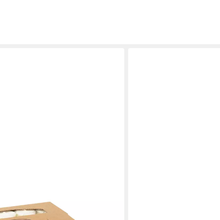
GRAURAUM
0 Stück (Set, 3 x 50 Stück), Weiß,
Outdoorkerze Oskar - Ker