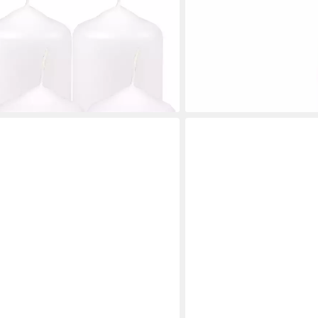
ab 4,13 €
enndauer je Kerze, Wachsmischung
(46,93 €/ 1 kg)
lieferbar - in 3-4 Werktagen be
en bei dir