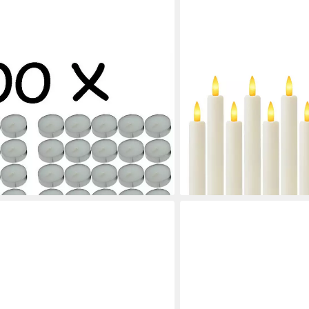
OZAVO
lichter, duftfrei, 4h Brenndauer
LED-Kerze K-TZ06 6/12pc
ter), Teelicht Windlicht Teekerze
Fernbedienungs und Timer
uelle
Warmweiße Flammenlose T
Timerfunktion für 2, 4, 6
20,99 €
UVP
29,99 €
en bei dir
-30%
lieferbar - in 4-5 Werktagen be