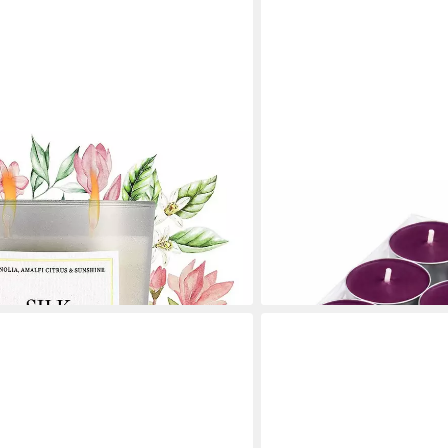
HS CANDLE
remium-Duftkerze mit natürlichen
Teelicht Duftkerze 4 Stund
Kerzen aus Wachs, Ø4 cm,
ab 5,19 €
UVP
9,99 €
(0,29 €/ 1 Stk)
-48%
en bei dir
lieferbar - in 3-4 Werktagen be