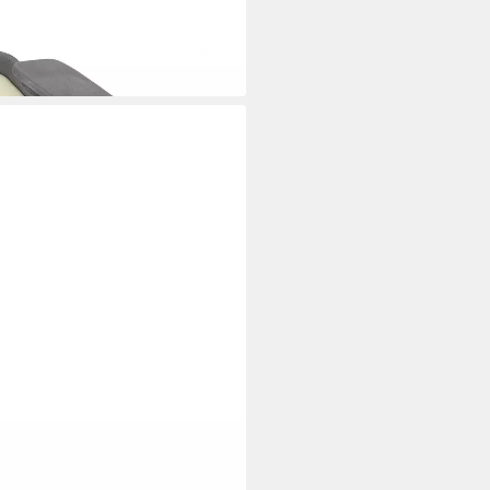
cm), nachhaltiges Rapswachs
i dir
 cm