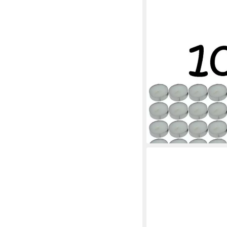
JEAN PRODUCTS
Teelicht 100 weiße Tee
(Set, 100-tlg., Teelich
Dekolicht Kerze Lichtq
23,99 €
(0,24 €/ 1 Stk)
lieferbar - in 3-4 Werktag