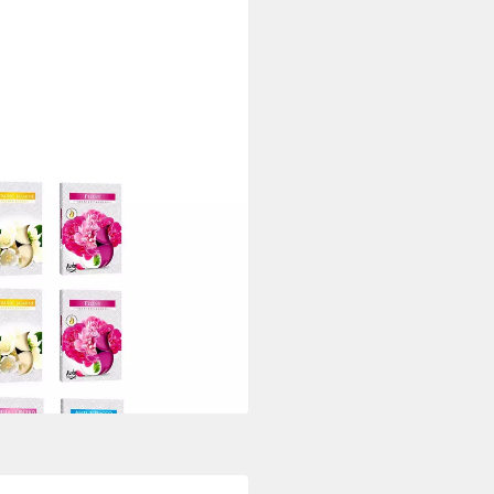
tkerzen Duft Kerze Aromakerze
en Düften
i dir