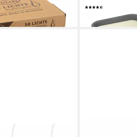
renndauer 6 h
Tischfeuer (13 x 13 x 8,5
(2)
59,90 €
en bei dir
lieferbar - in 2-3 Werktagen be
GIFTCOMPANY
hs (6-tlg., Dekolicht), Ø4xH6 cm
Tafelkerze Jagdgrün L 20