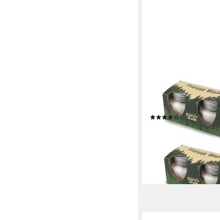
HS CANDLE
Duftkerze Kerzenset 1
Deckel, Raumduft 12er
(10)
15,59 €
UVP
19,99 €
(1,30 €/ 1 Stk)
-22%
lieferbar - in 3-4 Werktag
+3