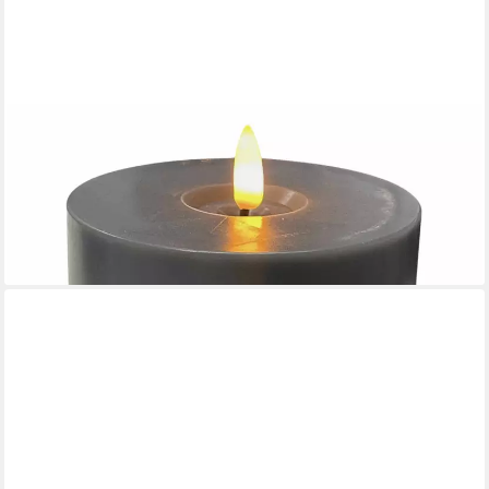
COUNTRYFIELD
LED-Kerze (1-tlg), Teelicht Outdoor XXL grau 3D-Flamme 6/18h
Timer
8,48 €
lieferbar - in 4-5 Werktagen bei dir