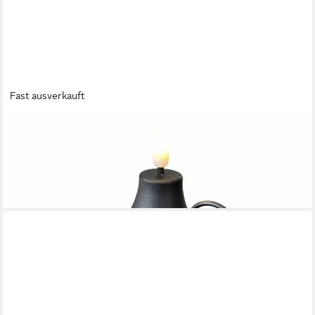
Fast ausverkauft
COUNTRYFIELD
LED-Kerze (1-tlg), Optik Öllampe schwarz 6/18h Timer
11,04 €
lieferbar - in 4-5 Werktagen bei dir