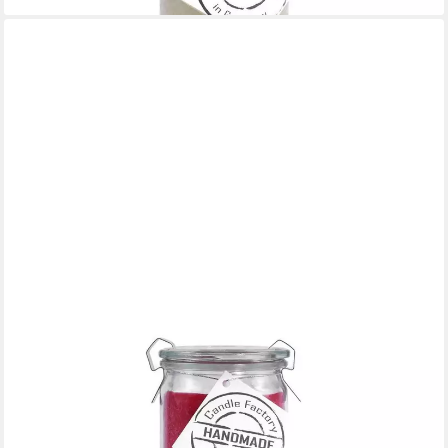
LANDSHOP24
Duftkerze Candle-Factory Duftkerze aus Stearin im Weckglas Big
Jumbo (Duft "Apfelpunsch), brennt bis zu 100h
15,95 €
(29,54 €/ 1 kg)