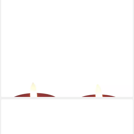
COUNTRYFIELD
LED-Kerze (Set, 2-tlg), Teelicht XL rot 6/18h Timer
8,95 €
(4,48 €/ 1 Stk)
lieferbar - in 4-5 Werktagen bei dir