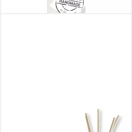
(29,54 €/ 1 kg)
lieferbar - in 4-5 Werktagen bei dir
MIRABEAU
Stumpenkerze Duftset Vanis Zedernholz (kein Set, kein Set),
none
62,95 €
UVP
69,95 €