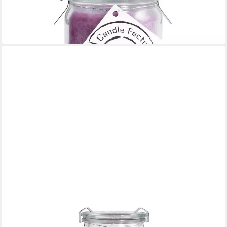
Mini Jumbo (Duft: Wildblume), brennt bis zu 70h
12,95 €
(39,24 €/ 1 kg)
lieferbar - in 4-5 Werktagen bei dir
LANDSHOP24
Duftkerze Candle-Factory Duftkerze aus Stearin im Weckglas Big