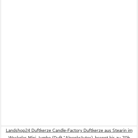
Landshop24 Duftkerze Candle-Factory Duftkerze aus Stearin im
Weckglas Mini Jumbo (Duft "Alpenkräuter), brennt bis zu 70h