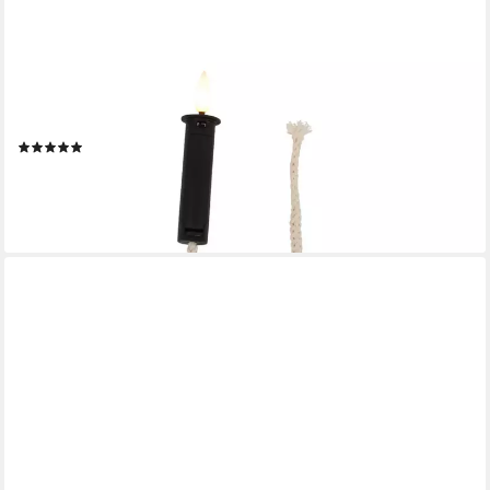
COUNTRYFIELD
LED-Kerze (1-tlg), Flaschenkorken Öllampen-Effekt schwarz
32cm Docht
(1)
5,95 €
lieferbar - in 4-5 Werktagen bei dir