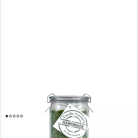
LANDSHOP24
Duftkerze Candle-Factory Duftkerze aus Stearin im Weckglas Big
Jumbo (Duft "Winterwald), brennt bis zu 100h
(1)
15,95 €
(29,54 €/ 1 kg)
lieferbar - in 4-5 Werktagen bei dir