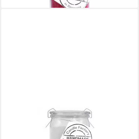
lieferbar - in 4-5 Werktagen bei dir
LANDSHOP24
Duftkerze Candle-Factory Duftkerze aus Stearin im Weckglas Big
Jumbo (Duft "French Vanilla), brennt bis zu 100h
15,95 €
(29,54 €/ 1 kg)