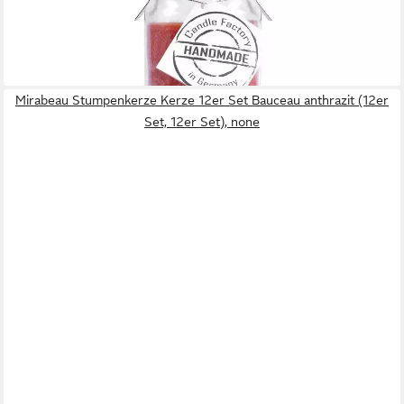
Jumbo (Duft "Spicy Orange), brennt bis zu 100h
15,95 €
(29,54 €/ 1 kg)
lieferbar - in 4-5 Werktagen bei dir
Mirabeau Stumpenkerze Kerze 12er Set Bauceau anthrazit (12er
Set, 12er Set), none