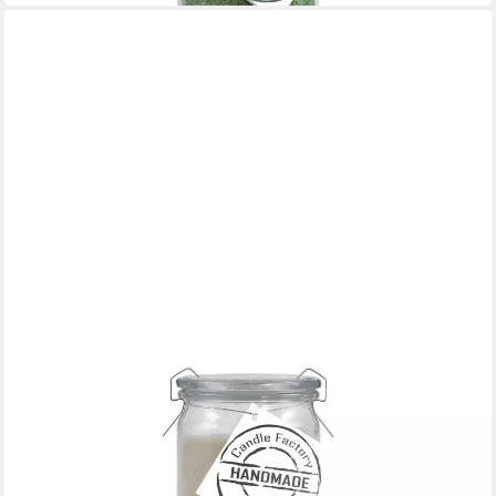
LANDSHOP24
Duftkerze Candle-Factory Duftkerze aus Stearin im Weckglas Big
Jumbo (Duft "Alpenkräuter), brennt bis zu 100h
15,95 €
(29,54 €/ 1 kg)
lieferbar - in 4-5 Werktagen bei dir