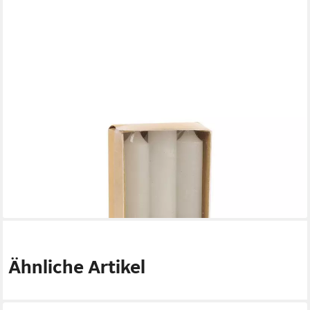
COUNTRYFIELD
Spitzkerze 6er Set Stabkerzen Vela
5,95 €
(0,99 €/ 1 Stk)
lieferbar - in 3-4 Werktagen bei dir
Ähnliche Artikel