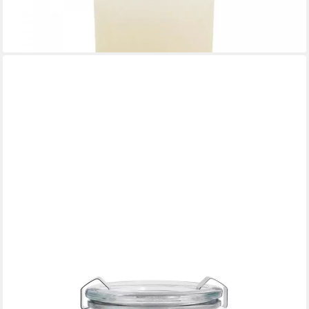
32,70 €
(16,35 €/ 1 Stk)
lieferbar - in 3-4 Werktagen bei dir
LANDSHOP24
Duftkerze Candle-Factory Duftkerze aus Stearin im Weckglas