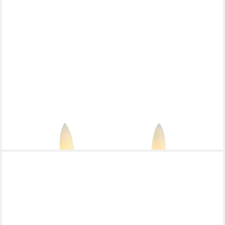
COUNTRYFIELD
LED-Kerze Teelicht Rustikal LED Lyon gold 2tlg
11,96 €
lieferbar - in 2-3 Werktagen bei dir