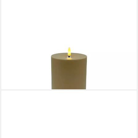
COUNTRYFIELD
LED-Kerze (1-tlg), Außen beige-braun Timer 3D-Flame
10x17,5cm
ab 8,48 €
lieferbar - in 4-5 Werktagen bei dir