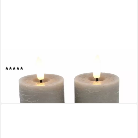
COUNTRYFIELD
LED-Kerze (Set, 2-tlg), grau 3D-Flamme 6/18h Timer 5x9,5cm
(1)
10,10 €
(5,05 €/ 1 Stk)
lieferbar - in 4-5 Werktagen bei dir