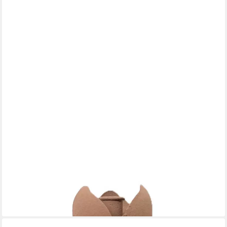
COUNTRYFIELD
Kerzenständer Kerzenständer Rose Blumenform Altrosa Metall
Vintage 45 cm, Rosenform
38,85 €
lieferbar - in 3-4 Werktagen bei dir