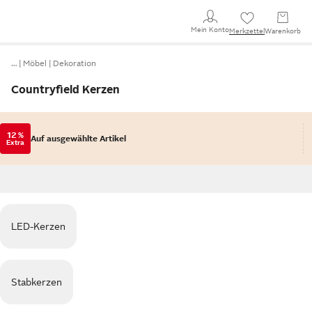
Mein Konto
Merkzettel
Warenkorb
…
Möbel
Dekoration
Countryfield Kerzen
12 %
Auf ausgewählte Artikel
Extra
LED-Kerzen
Stabkerzen