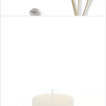
-10%
lieferbar - in 3-4 Werktagen bei dir
FLORISTS PRODUCTS
Stumpenkerze Elegante Stumpenkerzen für Hochzeits- und
Festtagsdekoration, 2 Stück