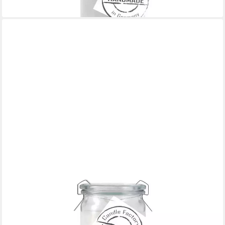
lieferbar - in 4-5 Werktagen bei dir
LANDSHOP24
Duftkerze Candle-Factory Duftkerze aus Stearin im Weckglas Big
Jumbo (Duft "Zimt & Zucker), brennt bis zu 100h
15,95 €