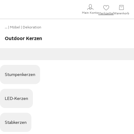
Mein Konto
Merkzettel
Warenkorb
…
Möbel
Dekoration
Outdoor Kerzen
Stumpenkerzen
LED-Kerzen
Stabkerzen