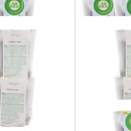
oppelpack Duftkerze Blütenzauber
feige m
en bei dir
AIR WICK
Duftkerze 3x Doppelpack 
Brombeerblüte & Wildfeig
17,99 €