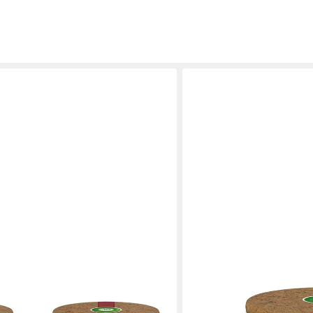
AIR WICK
Duftkerze Air Wick Duft 