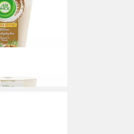
ühl Duftkerze Warme
220g 40 Stu
i dir