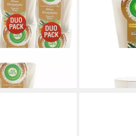
AIR WICK
l Duftkerze Warme Vanilleplätzchen
Duftkerze Air Wick Wohlf
Vanilleplätzchen im Glas 
9,99 €
en bei dir
lieferbar - in 2-3 Werktagen be