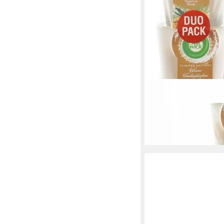
AIR WICK
Duftkerze 3 x Wohlfüh
DUO je 2 x 105g
19,99 €
lieferbar - in 2-3 Werktag