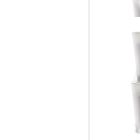
AIR WICK
Duftkerze Air Wick D
Brombeerblüte & Wild
7,49 €
lieferbar - in 2-3 Werktag