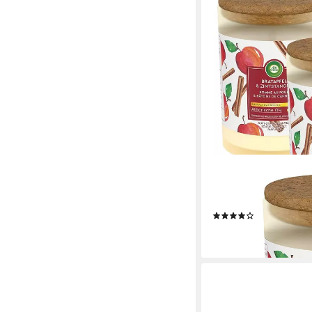
AIR WICK
Duftkerze 3 x Duft S
Zimtstangen je 185g
(5)
19,98 €
lieferbar - in 2-3 Werktag