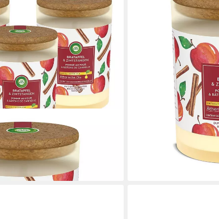
Zimtstangen 185g
12,99 €
lieferbar - in 2-3 Werktagen be
timmungskerze Bratapfel &
en bei dir