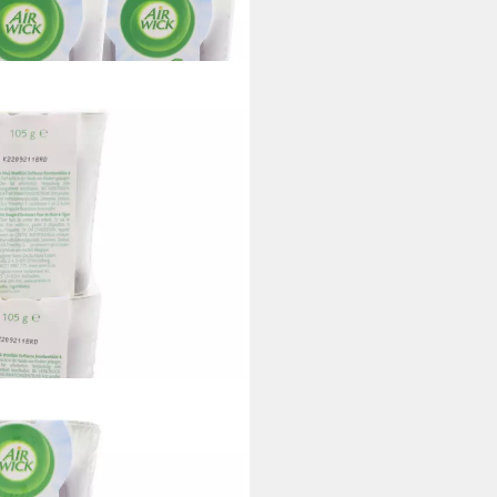
Duftkerze Blütenzauber