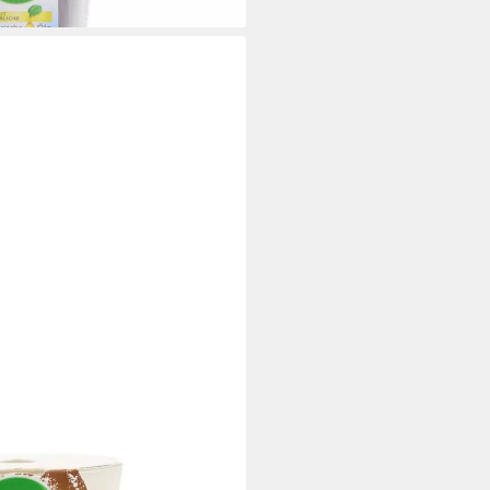
i dir