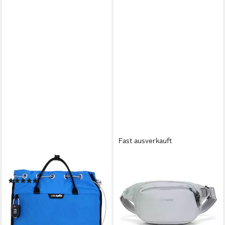
Fast ausverkauft
PACSAFE
PACSAFE
Packsack Travelsafe
Gürteltasche Pacsafe V, Nylon
(1)
89,90 €
84,90 €
UVP
149,90 €
lieferbar - in 2-3 Werktagen bei dir
-43%
lieferbar - in 2-3 Werktagen bei dir
+3