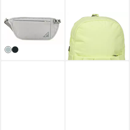
PACSAFE
PACSAFE
Gürteltasche V100 RFID
Rucksack CX Convertible
ab 107,72 €
Blocking Waist Wallet
UVP
139,90 €
ab 32,85 €
-23%
lieferbar - in 2-3 Werktagen bei dir
lieferbar - in 2-3 Werktagen bei dir