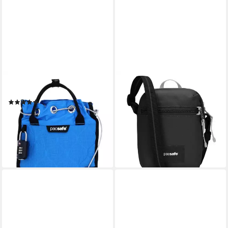
PACSAFE
PACSAFE
Packsack Travelsafe
Schultertasche Pacsafe Go,
(1)
Polyester
69,90 €
UVP
119,90 €
46,67 €
UVP
54,90 €
-42%
-15%
lieferbar - in 2-3 Werktagen bei dir
lieferbar - in 2-3 Werktagen bei dir
+2