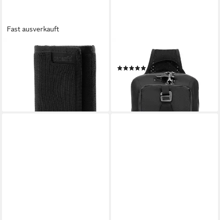
Fast ausverkauft
PACSAFE
PACSAFE
Geldbörse RFIDsafe, mit
Schultertasche Venturesafe
(1)
RFID-Blocker Schutz
72,90 €
UVP
99,90 €
57,95 €
-27%
lieferbar - in 2-3 Werktagen bei dir
lieferbar - in 2-3 Werktagen bei dir