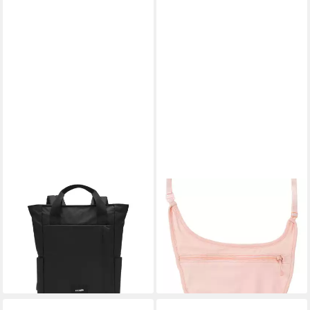
PACSAFE
PACSAFE
Daypack Pacsafe Go,
Umhängetasche Coversafe
25,00 €
Polyester
UVP
27,90 €
ab 99,90 €
-10%
lieferbar - in 2-3 Werktagen bei dir
lieferbar - in 2-3 Werktagen bei dir