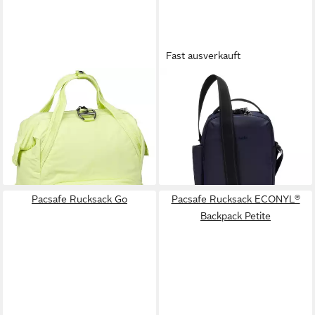
Fast ausverkauft
PACSAFE
PACSAFE
Rucksack CX
Umhängetasche Pacsafe V,
ab 153,92 €
UVP
199,90 €
Polyester
132,90 €
-23%
lieferbar - in 2-3 Werktagen bei dir
lieferbar - in 2-3 Werktagen bei dir
Pacsafe Rucksack Go
Pacsafe Rucksack ECONYL®
Backpack Petite