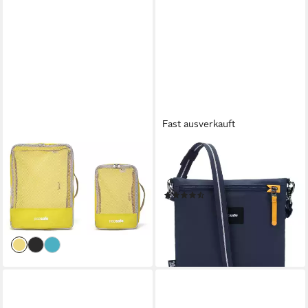
Fast ausverkauft
PACSAFE
PACSAFE
Packsack Packing Cubes (Set,
Umhängetasche Pacsafe Go,
3-tlg)
Polyester
(2)
33,92 €
UVP
39,90 €
ab 45,00 €
-15%
lieferbar - in 2-3 Werktagen bei dir
lieferbar - in 2-3 Werktagen bei dir