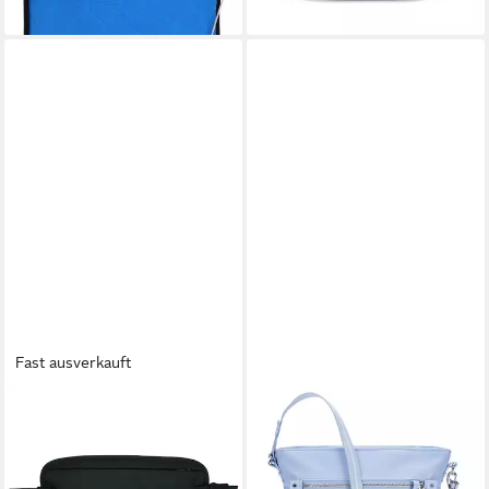
Fast ausverkauft
PACSAFE
PACSAFE
Gürteltasche Coversafe,
Umhängetasche Pacsafe W,
Polyester
Polyester
42,85 €
ab 102,99 €
UVP
119,90 €