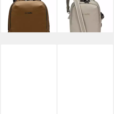
Rucksack 25 L Backpack
Schultertasche Pacsafe V,
123,12 €
UVP
159,90 €
Polyester
ab 101,27 €
-23%
lieferbar - in 2-3 Werktagen bei dir
lieferbar - in 2-3 Werktagen bei dir