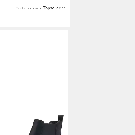
Topseller
Sortieren nach: