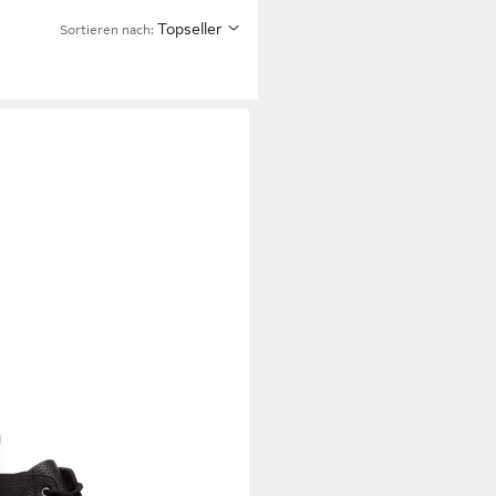
Topseller
Sortieren nach: