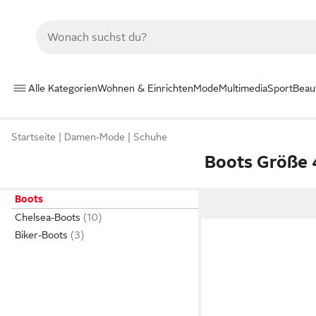
Alle Kategorien
Wohnen & Einrichten
Mode
Multimedia
Sport
Beau
Startseite
Damen-Mode
Schuhe
Boots Größe 
Boots
Chelsea-Boots
Biker-Boots