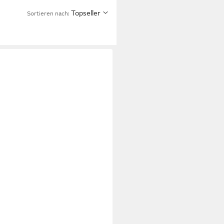
Topseller
Sortieren nach: