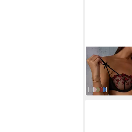
ELEGANT LOVE
Set: Bügel-BH Sexy De
Damen, bestickter BH 
21,24 €
(Set, 2-tlg., mit Pant
24,99 €
nur bis Dienstag
Lingerie mit String, 
Blumenmuster BH-Se
-15%
schwarz
weiß
rosa
weinrot
blau