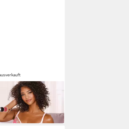
ausverkauft
ANA
-BH Maria Stickerei-Spitze, als
ous-Set kombinierbar, große
9,99 €
en
weitere Farben:
+2
-pink
warz-bunt
i weiß
uni schwarz
rot-rosa