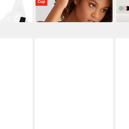
ab 29,99 €
ab 3
Größ
mint-
ros
s
:
enbein