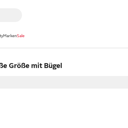
ty
Marken
Sale
ße Größe mit Bügel