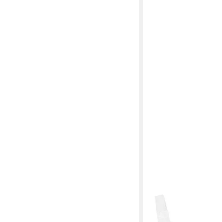
SUSA
Bügelloser BH Latina 
zarte Spitze, atmungsa