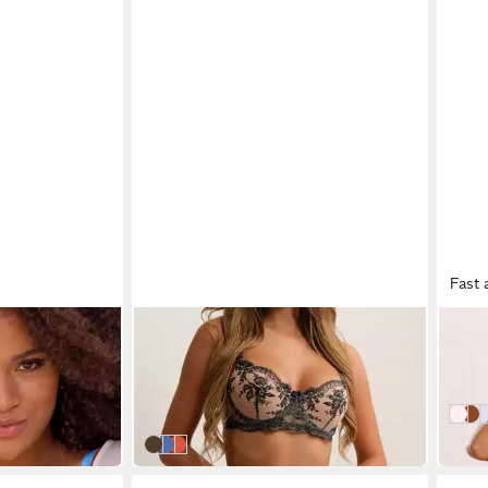
Fast 
ELEGANT LOVE
LASC
her
Set: Bügel-BH Sexy Dessous Set mit
Bügel
hrerische
Strumpfhalter, bestickter BH-Set,
Dess
24,99 €
ab 3
Lingerie-Set (Set, 3-tlg., Spitze
Größ
39,99 €
Bralette BH + G-String Tanga +
puder
sch
un
-38%
Strumpfgürtel) Elegante
schwarz
blau
rot
Reizwäsche, Damenunterwäsche aus
Mesh