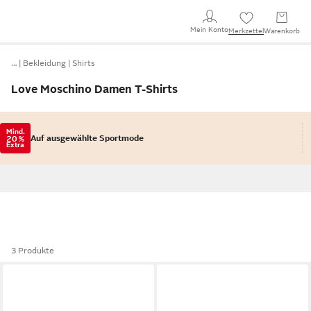
Mein Konto
Merkzettel
Warenkorb
…
Bekleidung
Shirts
Love Moschino Damen T-Shirts
Mind.
Auf ausgewählte Sportmode
20 %
Extra
3 Produkte