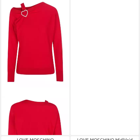
LOVE MOSCHINO
Rundhalspullover
149,00 €
UVP
347,00 €
-57%
LOVE MOSCHINO
LOVE MOSCHINO Midikleid