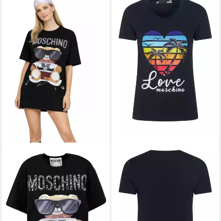
LOVE MOSCHINO
T-Shirt
61,90 €
UVP
179,00 €
-65%