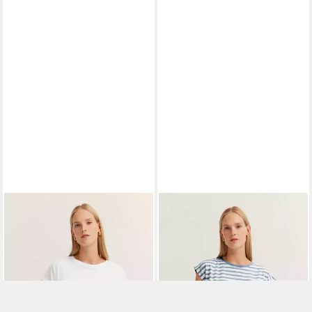
BUGATTI
T-Shirt aus
BUGATTI
T-Shirt mit
Baumwolle
Streifenmuster
39,99 €
39,99 €
UVP
49,99 €
UVP
49,99 €
-20%
-20%