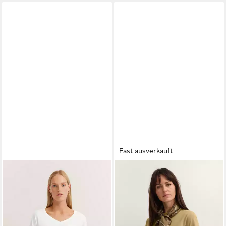
Fast ausverkauft
BUGATTI
T-Shirt im Kimono-
BUGATTI
T-Shirt Elastisch mit
Style
Rundhals-Ausschnitt
44,99 €
34,99 €
UVP
59,99 €
UVP
39,99 €
-25%
-13%