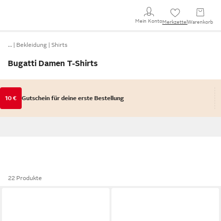
Mein Konto
Merkzettel
Warenkorb
…
Bekleidung
Shirts
Bugatti Damen T-Shirts
10 €
Gutschein für deine erste Bestellung
22 Produkte