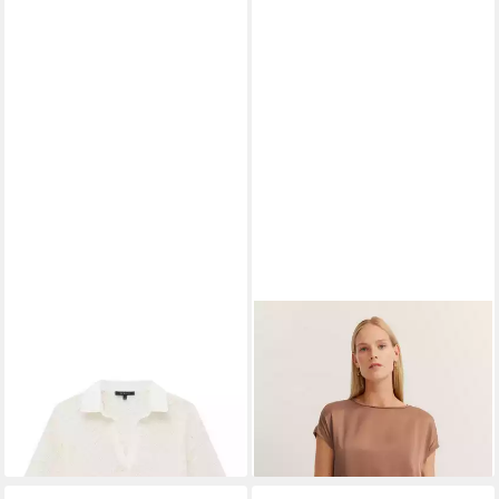
BUGATTI
T-Shirt
BUGATTI
T-Shirt aus
ab 43,35 €
weichem Materialmix
44,99 €
UVP
59,99 €
-25%