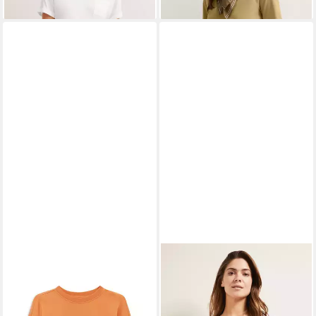
BUGATTI
T-Shirt
BUGATTI
T-Shirt mit
79,99 €
Aufdruck
24,99 €
UVP
49,99 €
-50%