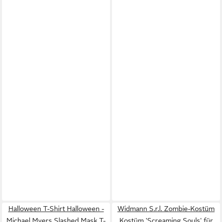
Halloween T-Shirt Halloween -
Widmann S.r.l. Zombie-Kostüm
Michael Myers Slashed Mask T-
Kostüm 'Screaming Souls' für