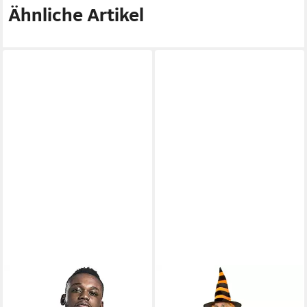
Ähnliche Artikel
MARVEL
RUBIE´S
T-Shirt Black Panther
Hexen-Kostüm Kürbishexe
Cosplay T-Shirt Marvel
Kostüm, Hexenkostüm in