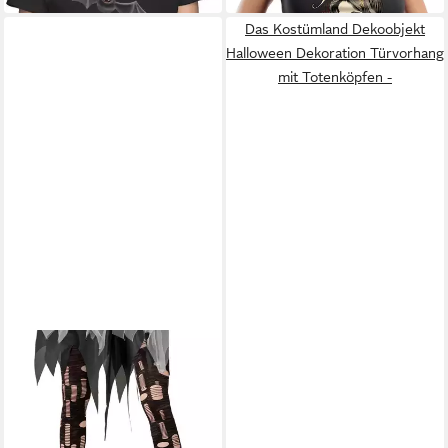
Kinder
Das Kostümland Dekoobjekt
Halloween Dekoration Türvorhang
mit Totenköpfen -
WIDMANN S.R.L.
Kostüm Zerfetzte Zombie
Leggings für Damen,
8,99 €
Schwarz