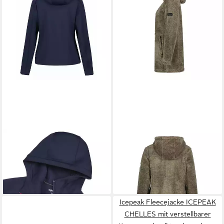
ICEPEAK
Strickfleecejacke
ICEPEAK
Strickfleecejacke
Bunnell Midlayer mit Kapuze
Chelles Teddy Fleecejacke
59,95 €
79,95 €
Icepeak Fleecejacke ICEPEAK
CHELLES mit verstellbarer