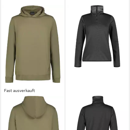
Fast ausverkauft
ICEPEAK
Sweater Hoody
Merino Gueydan
73,99 €
UVP
99,99 €
-26%