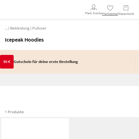
Mein Konto
Merkzettel
Warenkorb
…
Bekleidung
Pullover
Icepeak Hoodies
10 €
Gutschein für deine erste Bestellung
1 Produkte