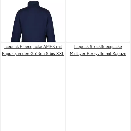
ICEPEAK
Fleecejacke
ICEPEAK AMYRY mit
50,99 €
Stehkragen, in normaler
UVP
69,99 €
Passform
-27%
Icepeak Fleecejacke AMES mit
Icepeak Strickfleecejacke
Kapuze, in den Größen S bis XXL
Midlayer Berryville mit Kapuze