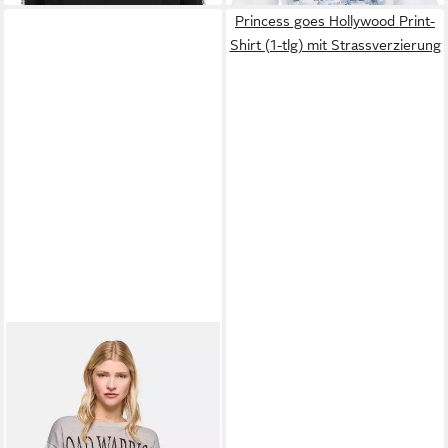
Princess goes Hollywood Print-
Shirt (1-tlg) mit Strassverzierung
PRINCESS GOES
HOLLYWOOD
166,99 €
Rundhalspullover Mit Snoopy-
UVP
239,00 €
Motiv
-30%