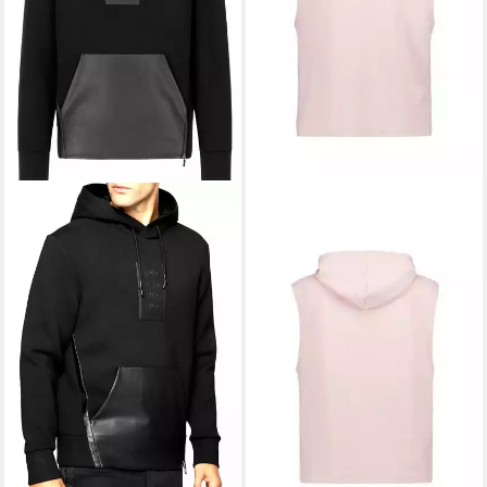
BOSS ORANGE
Sweatshirt
We_Surfhood 10278331 01
110,46 €
UVP
129,95 €
-15%