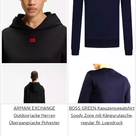
HUGO
Hoodie Signature
BOSS
Sweatshirt Stadler 50
basic, normale Passform
Sweater Logo-Flock-Print,
ab 63,99 €
97,46 €
Gerippte Bündchen und ein
UVP
199,95 €
gerippter Saum
-51%
ARMANI EXCHANGE
BOSS GREEN Kapuzensweatshirt
Outdoorjacke Herren
Soody Zone mit Kängurutasche,
Übergangsjacke Polyester
regular fit, Logodruck