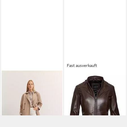
Fast ausverkauft
BUGATTI
Trenchcoat
BUGATTI
Lederjacke (1-St)
wasserabweisend
mit gesteppter Schulterpartie
239,99 €
249,95 €
UVP
299,99 €
UVP
449,95 €
-20%
-44%