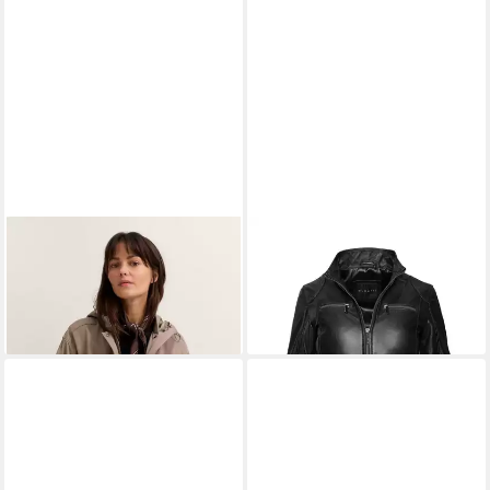
BUGATTI
Blouson Loose Fit
BUGATTI
Lederjacke (1-St)
Oversized wasserabweisend
aus hochwertigem Leder
229,99 €
249,95 €
UVP
259,99 €
UVP
449,95 €
-12%
-44%