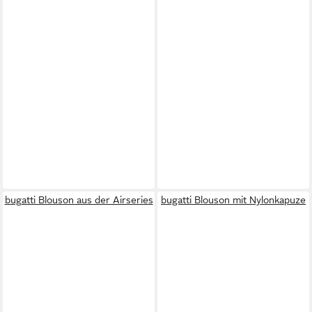
bugatti Blouson aus der Airseries
bugatti Blouson mit Nylonkapuze