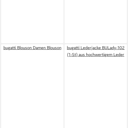
bugatti Blouson Damen Blouson
bugatti Lederjacke BULady-102
(1-St) aus hochwertigem Leder