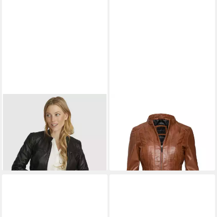
BUGATTI
Lederjacke BULady-
BUGATTI
Lederjacke BULady-
112 (1-St) mit Stehkragen
106 (1-St) mit Ziernähten
249,59 €
229,95 €
UVP
399,95 €
UVP
399,95 €
-38%
-43%