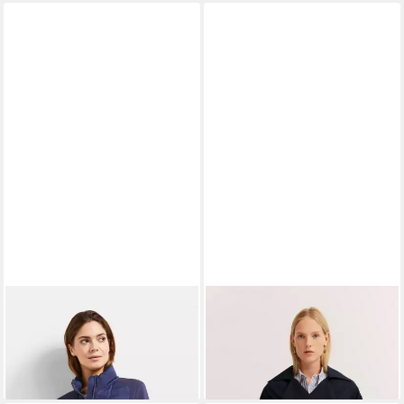
BUGATTI
Blouson mit
BUGATTI
Cabanjacke
femininem Stehkragen
wasserabweisend
149,99 €
189,99 €
UVP
199,99 €
UVP
239,99 €
-25%
-21%