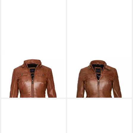
BUGATTI
Lederjacke (1-St)
BUGATTI
Lederjacke (1-St)
aus hochwertigem Leder
Taillierter Schnitt
249,95 €
249,95 €
UVP
449,95 €
UVP
449,95 €
-44%
-44%