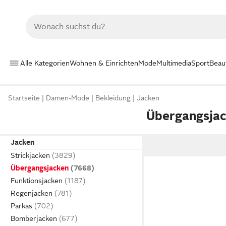
Alle Kategorien
Wohnen & Einrichten
Mode
Multimedia
Sport
Beau
Startseite
Damen-Mode
Bekleidung
Jacken
Übergangsjac
Jacken
Strickjacken
Übergangsjacken
Funktionsjacken
Regenjacken
Parkas
Bomberjacken