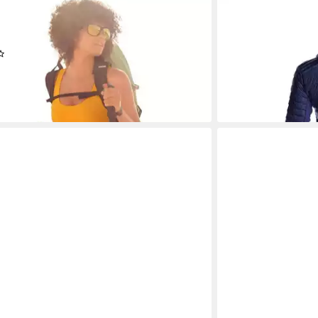
 ACTIVE
RAB
ghose 2-in 1-Hose mit abnehmbaren
Funktionsjacke J
171,00 €
einen
lieferbar - in 4-5 Werk
(123)
9 €
 - in 1-2 Werktagen bei dir