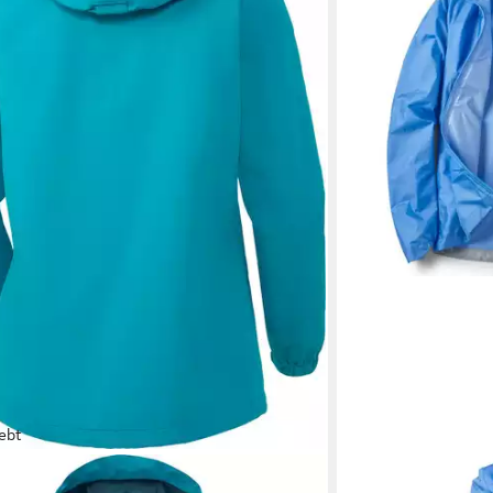
ebt
A
RAB