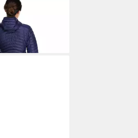
acke W CIRRUS FLEX 2.0 HOODY
tagen bei dir