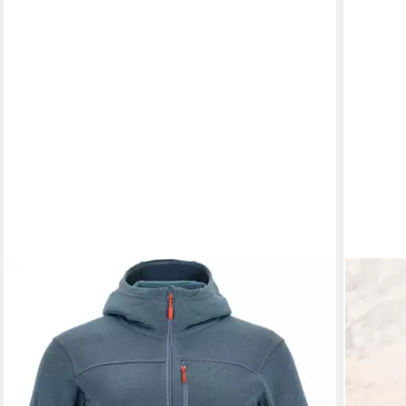
RAB
Fleecejacke Graviton Hoody Women
119,95 €
lieferbar - in 2-3 Werktagen bei dir