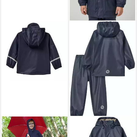
JAKO-O
Regen- und
WHEAT
Regenjacke Rainwear
Matschjacke JAKO-O
Ola Set (Set, 2-St) mit