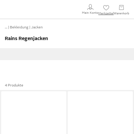
Mein Konto
Merkzettel
Warenkorb
…
Bekleidung
Jacken
Rains Regenjacken
4 Produkte