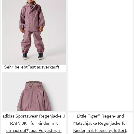
Sehr beliebt
Fast ausverkauft
NAME IT
Regenmantel
NKNDRY10 Regenjacke und
44,99 €
Hose im Set (Set, 2-tlg) Keine
Latzhose! Unifarben, casual,
+1
regular fit, Kunstfaser, Web
adidas Sportswear Regenjacke J
Little Tiger® Regen- und
RAIN JKT für Kinder, mit
Matschjacke Regenjacke für
climaproof®, aus Polyester, in
Kinder, mit Fleece gefüttert,