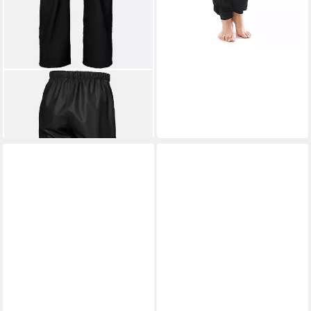
HELLY HANSEN
Loungehose
Moss
45,00 €