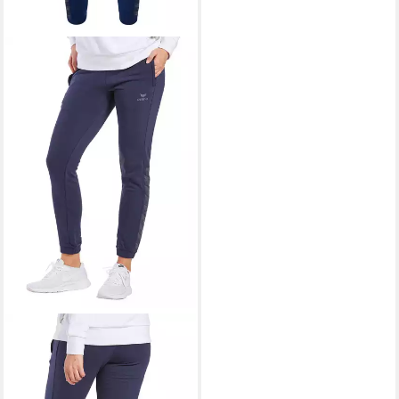
ERIMA
Sweathose Damen
Essential Team Sweathose
ab 40,82 €
UVP
54,99 €