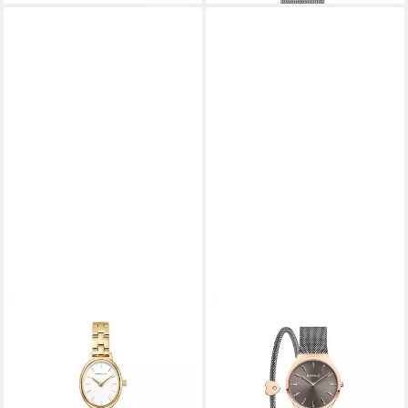
BERING
BERING
Quarzuhr Bering Classic gold
Quarzuhr Bering Classic
glänzend 11022-734 11020-
roségold glänzend 12131-
734, (100-tlg), Hochwertiges
369-GWP 12131-369-GWP,
Produkt mit zeitlosem Design,
Hochwertiges Produkt mit