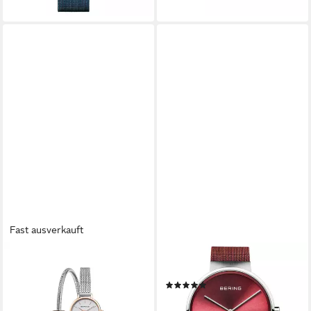
lieferbar - in 2-3 Werktagen bei dir
Fast ausverkauft
BERING
BERING
Quarzuhr Bering Classic
Quarzuhr 14539-303
(1)
roségold glänzend 11022-
ab 88,30 €
UVP
199,00 €
064-Lovely-2-GWP190