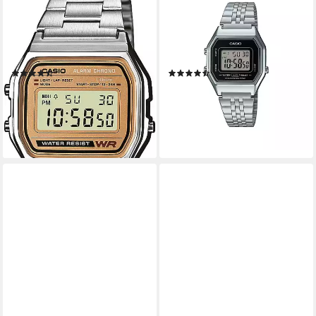
Chronograph A158WEA-9EF,
Chronograph LA680WEA-
Quarzuhr, Armbanduhr,
1EF, Quarzuhr, Armbanduhr,
Damenuhr, Herrenuhr,
Damenuhr, Edelstahlarmband,
Digitaluhr,Edelstahlarmband
digital
(134)
(544)
35,52 €
38,52 €
UVP
39,90 €
lieferbar - in 1-2 Werktagen bei dir
-11%
lieferbar - in 1-2 Werktagen bei dir
+4