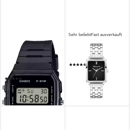
Sehr beliebt
Fast ausverkauft
CASIO TIMELESS COLLECTION
TAMARIS
Chronograph F-91WB-1AEF,
Quarzuhr The Square
Quarzuhr, Armbanduhr,
Edelstahl
(23)
Damenuhr, Herrenuhr,
59,99 €
UVP
99,95 €
Digitaluhr, Resinarmband
-40%
(18)
lieferbar - in 4-5 Werktagen bei dir
29,90 €
lieferbar - in 1-2 Werktagen bei dir