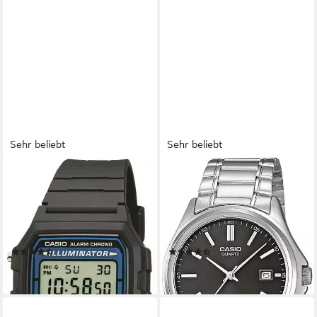
Sehr beliebt
Sehr beliebt
CASIO TIMELESS COLLECTION
CASIO TIMELESS COLLECTION
Chronograph F-105W-
Quarzuhr MTP-1183PA-1AEG,
1AWYEF, Quarzuhr,
Armbanduhr, Herrenuhr,
Armbanduhr,Herren,Damen,Jugendliche,Digitaluhr,
Damenuhr, Edelstahlarmband,
Resinarmband
analog, Datum
(32)
(21)
19,90 €
47,93 €
lieferbar - in 1-2 Werktagen bei dir
lieferbar - in 1-2 Werktagen bei dir