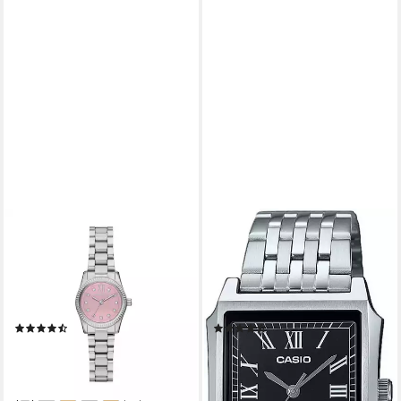
MICHAEL KORS
CASIO TIMELESS COLLECTION
Quarzuhr LEXINGTON
Quarzuhr MTP-B190D-1BVEF,
MK4996, Armbanduhr,
Armbanduhr, Damenuhr,
Damenuhr, Edelstahlarmband,
Herrenuhr, Edelstahlarmband,
analog, Glassteine
analog
(15)
(6)
ab 193,31 €
80,02 €
UVP
219,00 €
UVP
89,90 €
-12%
-11%
lieferbar - in 1-2 Werktagen bei dir
lieferbar - in 1-2 Werktagen bei dir