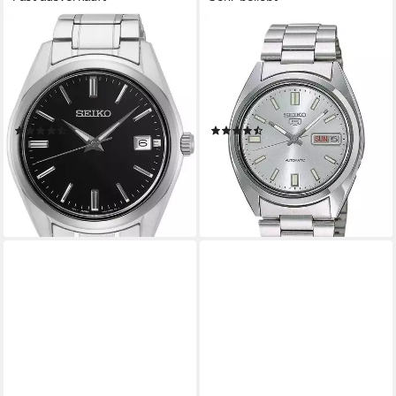
SEIKO
SEIKO
Quarzuhr SUR311P1,
Automatikuhr Seiko 5
Armbanduhr, Herrenuhr,
SNXS73, Armbanduhr,
Damenuhr, Datum, Saphirglas,
Mechanische Uhr, Herrenuhr,
Edelstahlarmband
Damenuhr, Tag, Datum
(11)
(37)
ab 220,99 €
175,00 €
UVP
260,00 €
lieferbar - in 2-3 Werktagen bei dir
-15%
lieferbar - in 2-3 Werktagen bei dir