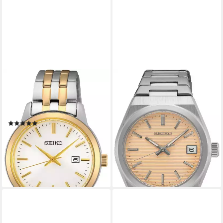
SEIKO
SEIKO
Quarzuhr SUR410P1,
Quarzuhr SUR577P1,
Armbanduhr, Damenuhr,
Armbanduhr, Damenuhr,
Datum, Edelstahlarmband
Edelstahlarmband, Datum,
(4)
Saphirglas
ab 213,60 €
UVP
240,00 €
ab 230,64 €
UVP
330,00 €
-11%
-30%
lieferbar - in 2-3 Werktagen bei dir
lieferbar - in 2-3 Werktagen bei dir