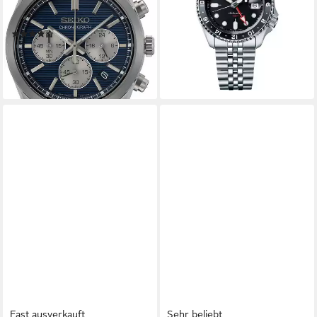
ab 643,55 €
Herrenuhr, Damenuhr,
lieferbar in 3 Wochen
Stoppfunktion, Datum
(3)
ab 430,00 €
lieferbar - in 2-3 Werktagen bei dir
Fast ausverkauft
Sehr beliebt