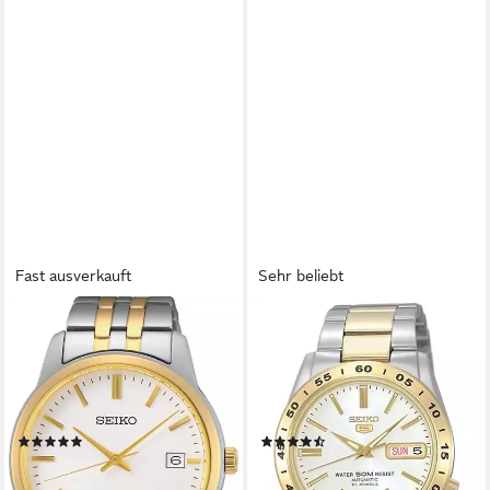
Fast ausverkauft
Sehr beliebt
SEIKO
SEIKO
Quarzuhr SUR402P1,
Automatikuhr Seiko 5
Armbanduhr, Herrenuhr,
SNKE04K1, Armbanduhr,
Damenuhr, Datum,
Mechanische Uhr, Herrenuhr,
Edelstahlarmband
Damenuhr, Datum
(2)
(62)
240,00 €
244,75 €
UVP
275,00 €
lieferbar - in 2-3 Werktagen bei dir