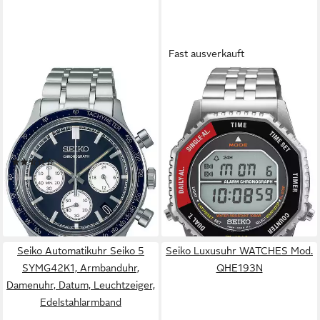
Fast ausverkauft
SEIKO
SEIKO
Chronograph SSB477P1,
Digitaluhr SMGG19P1,
Quarzuhr, Armbanduhr,
Quarzuhr, Armbanduhr,
Herrenuhr, Edelstahlarmband,
Damenuhr, Herrenuhr,
analog, Tag
Edelstahlarmband, digital
(2)
ab 507,30 €
UVP
570,00 €
ab 657,33 €
-11%
lieferbar in 3 Wochen
lieferbar - in 2-3 Werktagen bei dir
Seiko Automatikuhr Seiko 5
Seiko Luxusuhr WATCHES Mod.
SYMG42K1, Armbanduhr,
QHE193N
Damenuhr, Datum, Leuchtzeiger,
Edelstahlarmband