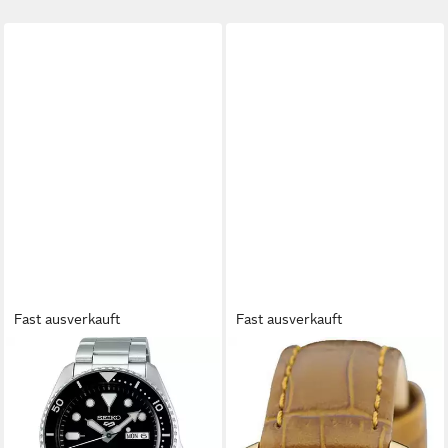
Fast ausverkauft
Fast ausverkauft
SEIKO
SEIKO
Luxusuhr 5 WATCHES Mod.
Quarzuhr SWR100P1,
SRPD55K1
Armbanduhr, Damenuhr,
ab 383,88 €
Lederarmband, analog,
lieferbar in 3 Wochen