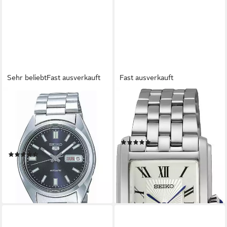
Sehr beliebt
Fast ausverkauft
Fast ausverkauft
SEIKO
SEIKO
Automatikuhr Seiko 5
Quarzuhr SWR083P1,
SNXS77K1, Armbanduhr,
Armbanduhr, Damenuhr,
Herrenuhr, Damenuhr, Datum,
Edelstahlarmband
(6)
Wochentag
293,70 €
UVP
330,00 €
(55)
175,00 €
-11%
lieferbar - in 2-3 Werktagen bei dir
lieferbar - in 2-3 Werktagen bei dir