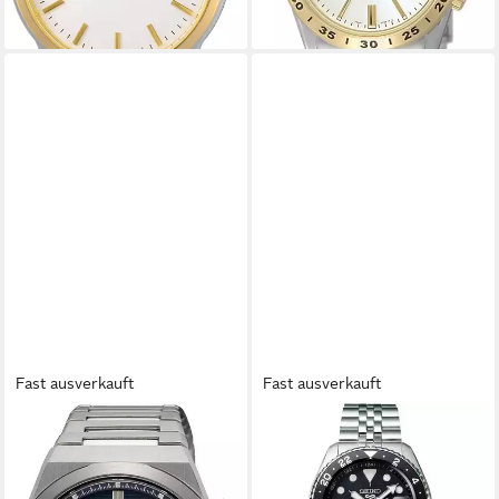
-11%
lieferbar - in 2-3 Werktagen bei dir
Fast ausverkauft
Fast ausverkauft
SEIKO
SEIKO
Chronograph SSB453P1,
Luxusuhr 5 GMT
Quarzuhr, Armbanduhr,
AUTOMATIC Mod. SSK001K1