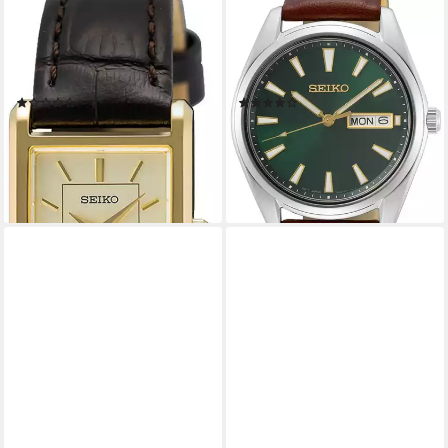
Quarzuhr SWR110P1,
Quarzuhr SUR449P1,
Armbanduhr, Damenuhr,
Armbanduhr, Herrenuhr,
Lederarmband, analog,
Damenuhr, Datum, Saphirglas,
Saphirglas
Lederarmband
(2)
(7)
ab 280,43 €
ab 222,50 €
UVP
250,00 €
lieferbar - in 2-3 Werktagen bei dir
-11%
lieferbar - in 2-3 Werktagen bei dir