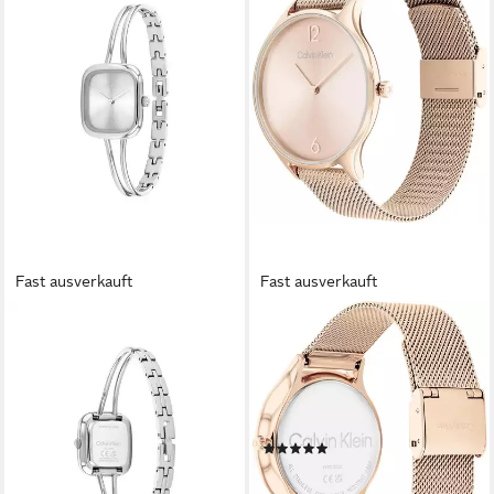
Fast ausverkauft
Fast ausverkauft
CALVIN KLEIN
CALVIN KLEIN
Quarzuhr CK ADORE
Quarzuhr TIMELESS 2H
BANGLE 25100131,
25200002, Armbanduhr,
Armbanduhr, Damenuhr,
Damenuhr, Mineralglas,
Edelstahlarmband, analog
Edelstahlarmband
(2)
143,95 €
UVP
159,00 €
141,51 €
UVP
159,00 €
-9%