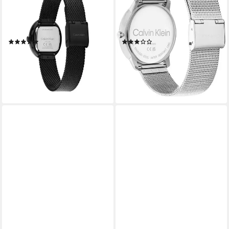
25100176, Armbanduhr,
25200027, Armbanduhr,
Damenuhr, Edelstahlarmband,
Damenuhr, Herrenuhr,
analog
Edelstahlarmband, analog
(1)
(2)
167,35 €
125,00 €
UVP
149,00 €
lieferbar - in 1-2 Werktagen bei dir
-16%
lieferbar - in 1-2 Werktagen bei dir