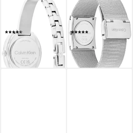
Quarzuhr TWISTED BEZEL
Quarzuhr CK PULSE 26 mm
25100055, Armbanduhr,
25100061, Armbanduhr,
Damenuhr, Edelstahlarmband,
Damenuhr, analog,
analog
Edelstahlarmband
(3)
(4)
134,95 €
123,45 €
UVP
149,00 €
UVP
139,00 €
-9%
-11%
lieferbar - in 1-2 Werktagen bei dir
lieferbar - in 1-2 Werktagen bei dir