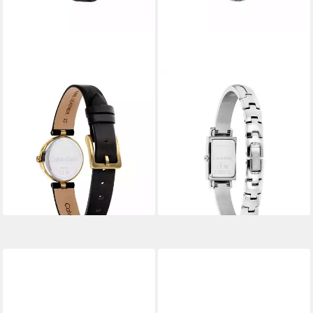
CALVIN KLEIN
CALVIN KLEIN
Quarzuhr GLEAM 25100230,
Quarzuhr MODERNE
Armbanduhr, Damenuhr,
25100182, Armbanduhr,
Lederarmband, analog
Damenuhr, Edelstahlarmband,
99,00 €
analog
lieferbar in 6 Wochen
159,00 €
lieferbar in 6 Wochen