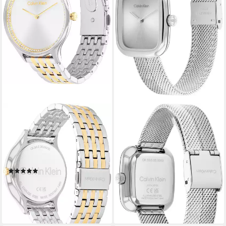
CALVIN KLEIN
CALVIN KLEIN
Quarzuhr CK TIMELESS
Quarzuhr CK ADORE
25100002, Armbanduhr,
25100098, Armbanduhr,
Damenuhr, Glaskristalle,
Damenuhr, Edelstahlarmband,
Edelstahlarmband
analog
(2)
123,71 €
UVP
139,00 €
186,92 €
-11%
lieferbar - in 1-2 Werktagen bei dir
lieferbar - in 1-2 Werktagen bei dir