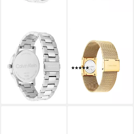
CALVIN KLEIN
CALVIN KLEIN
Quarzuhr CK Linked
Quarzuhr CK PULSE 21 mm
25200501, Armbanduhr,
25100136, Armbanduhr,
Damenuhr, Edelstahlarmband,
Damenuhr, Edelstahlarmband,
analog
analog
(1)
127,95 €
UVP
169,00 €
143,95 €
UVP
159,00 €
-24%
-9%
lieferbar - in 1-2 Werktagen bei dir
lieferbar - in 1-2 Werktagen bei dir