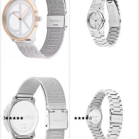
CALVIN KLEIN
CALVIN KLEIN
Quarzuhr CK ICONIC 35 mm
Quarzuhr CK UNITE
25200033, Armbanduhr,
25100126, Armbanduhr,
Damenuhr, Mineralglas,
Damenuhr, Edelstahlarmband,
Edelstahlarmband
analog
(2)
(1)
119,00 €
141,51 €
UVP
159,00 €
UVP
159,00 €
-25%
-11%
lieferbar - in 1-2 Werktagen bei dir
lieferbar - in 1-2 Werktagen bei dir