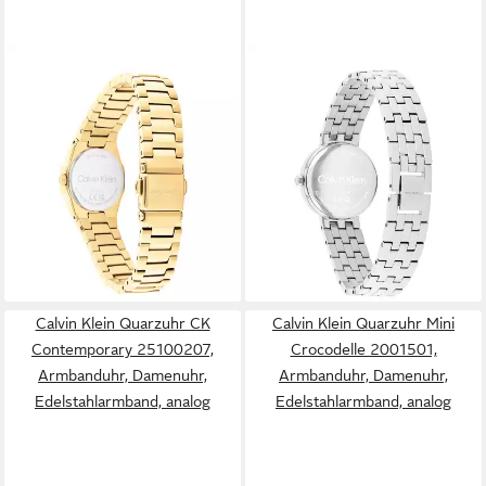
CALVIN KLEIN
CALVIN KLEIN
Quarzuhr Geometric Elegance
Quarzuhr FORME 25100186,
25100142, Armbanduhr,
Armbanduhr, Damenuhr,
Damenuhr, Edelstahlarmband,
Edelstahlarmband, analog
107,12 €
analog
UVP
119,00 €
155,95 €
UVP
199,00 €
-10%
lieferbar - in 1-2 Werktagen bei dir
-22%
lieferbar - in 1-2 Werktagen bei dir
Calvin Klein Quarzuhr CK
Calvin Klein Quarzuhr Mini
Contemporary 25100207,
Crocodelle 2001501,
Armbanduhr, Damenuhr,
Armbanduhr, Damenuhr,
Edelstahlarmband, analog
Edelstahlarmband, analog