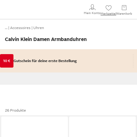
Mein Konto
Merkzettel
Warenkorb
…
Accessoires
Uhren
Calvin Klein Damen Armbanduhren
10 €
Gutschein für deine erste Bestellung
26 Produkte