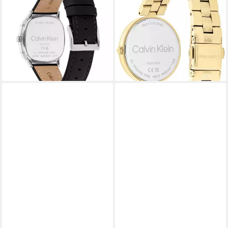
25200577, Armbanduhr,
25100014, Armbanduhr,
Damenuhr, Herrenuhr,
Damenuhr, Mineralglas,
Lederarmband, analog
Edelstahlarmband
119,00 €
181,10 €
lieferbar in 6 Wochen
lieferbar - in 1-2 Werktagen bei dir