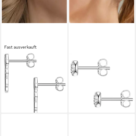
Fast ausverkauft
GLANZSTÜCKE MÜNCHEN
GLANZSTÜCKE MÜNCHEN
Paar Ohrstecker Set: G230
Paar Ohrstecker Set:
(2-tlg), mit Sternen aus
GSM1950 (2-tlg), aus Sterling
Sterling Silber
Silber
23,95 €
17,95 €
UVP
49,95 €
UVP
34,95 €
-52%
-49%
lieferbar - in 8-10 Werktagen bei
lieferbar - in 8-10 Werktagen bei
dir
dir