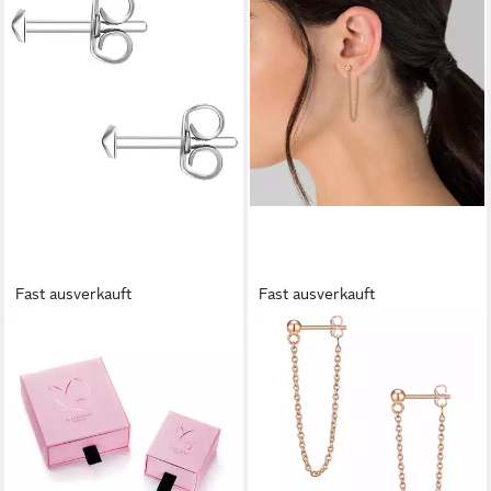
Fast ausverkauft
Fast ausverkauft
GLANZSTÜCKE MÜNCHEN
GLANZSTÜCKE MÜNCHEN
Paar Ohrstecker Set:
Paar Ohrstecker Set:
GSM295 (2-tlg), aus Sterling
GSM1873 (2-tlg), aus Sterling
Silber
Silber
34,95 €
17,95 €
UVP
49,95 €
lieferbar - in 1-2 Werktagen bei dir
-64%
lieferbar - in 8-10 Werktagen bei