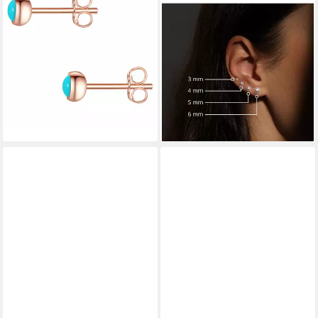
Paar Ohrstecker Set:
Paar Ohrstecker Glanzstücke
GSM1472 (2-tlg), aus Sterling
München Damen-Ohrstecker
silber
925er Silber
21,95 €
24,95 €
UVP
49,95 €
UVP
36,95 €
-56%
-32%
lieferbar - in 8-10 Werktagen bei
lieferbar - in 8-10 Werktagen bei
dir
dir