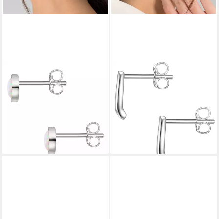
GLANZSTÜCKE MÜNCHEN
GLANZSTÜCKE MÜNCHEN
Paar Ohrstecker Set:
Paar Ohrstecker silber, aus
GSM1467 (2-tlg), aus Sterling
Sterling silber
33,95 €
silber
UVP
44,95 €
45,95 €
-24%
lieferbar - in 8-10 Werktagen bei
lieferbar - in 2-3 Werktagen bei dir
dir