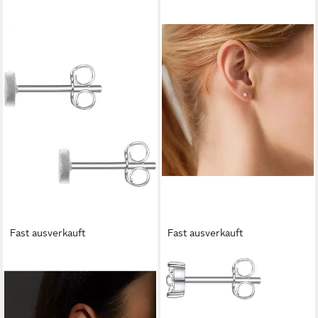
Fast ausverkauft
Fast ausverkauft
GLANZSTÜCKE MÜNCHEN
GLANZSTÜCKE MÜNCHEN
Paar Ohrstecker Glanzstücke
Paar Ohrstecker Set:
München Damen-Ohrstecker
GSM1944 (2-tlg), aus Sterling
925er Silber
Silber