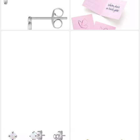
39,95 €
925er Silber
lieferbar - in 2-3 Werktagen bei dir
35,95 €
UVP
39,95 €
-10%
lieferbar - in 2-3 Werktagen bei dir