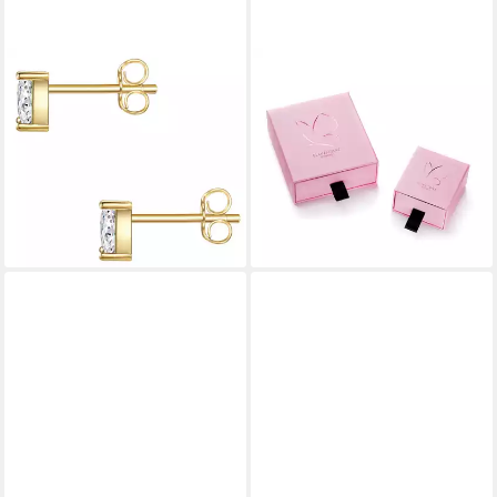
GLANZSTÜCKE MÜNCHEN
GLANZSTÜCKE MÜNCHEN
Paar Ohrstecker Set:
Paar Ohrstecker Set:
GSM1836 (2-tlg), aus Sterling
GSM267 (2-tlg), aus Sterling
Silber
Silber
16,95 €
16,95 €
UVP
49,95 €
UVP
39,95 €
-66%
-58%
lieferbar - in 8-10 Werktagen bei
lieferbar - in 8-10 Werktagen bei
dir
dir