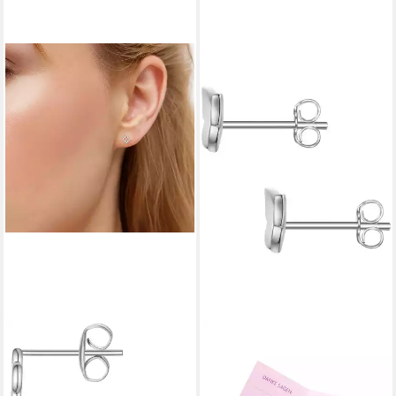
GLANZSTÜCKE MÜNCHEN
GLANZSTÜCKE MÜNCHEN
Single-Ohrstecker Kleeblatt
Paar Ohrstecker Glanzstücke
silber
München Damen-Ohrstecker