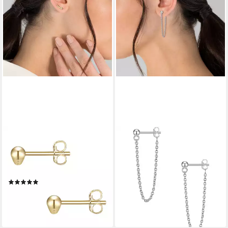
GLANZSTÜCKE MÜNCHEN
GLANZSTÜCKE MÜNCHEN
Paar Ohrstecker Set:
Paar Ohrstecker Set:
GSM422 (2-tlg), aus Sterling
GSM1871 (2-tlg), aus Sterling
Silber
Silber
(1)
15,95 €
UVP
49,95 €
44,95 €
-68%
lieferbar - in 8-10 Werktagen bei
lieferbar - in 8-10 Werktagen bei
dir
dir