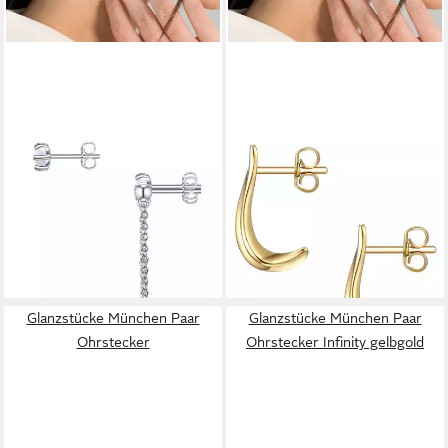
GLANZSTÜCKE MÜNCHEN
GLANZSTÜCKE MÜNCHEN
Paar Ohrstecker silber, aus
Paar Ohrstecker gelbgold, aus
Sterling Silber
Sterling Silber
29,95 €
49,95 €
UVP
49,95 €
lieferbar - in 2-3 Werktagen bei dir
-40%
lieferbar - in 2-3 Werktagen bei dir
Glanzstücke München Paar
Glanzstücke München Paar
Ohrstecker
Ohrstecker Infinity gelbgold