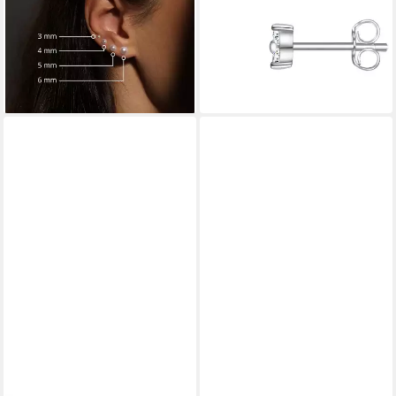
12,95 €
18,95 €
UVP
44,95 €
UVP
34,95 €
-71%
-46%
lieferbar - in 8-10 Werktagen bei
lieferbar - in 8-10 Werktagen bei
dir
dir