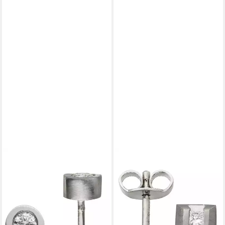
JOBO
JOBO
Paar Ohrstecker Kleine
Paar Ohrstecker Ohrringe
Ohrringe Platinohrringe 4
Platinohrringe eckig 5 mm,
mm, 950 Platin mit 2
950 Platin matt mit
Diamanten
Diamanten
1.449,00 €
1.169,02 €