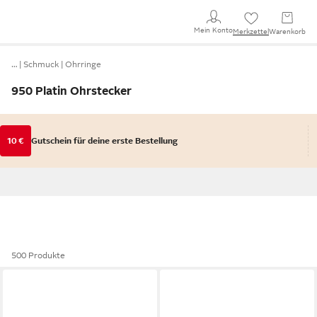
Mein Konto
Merkzettel
Warenkorb
…
Schmuck
Ohrringe
950 Platin Ohrstecker
10 €
Gutschein für deine erste Bestellung
500 Produkte