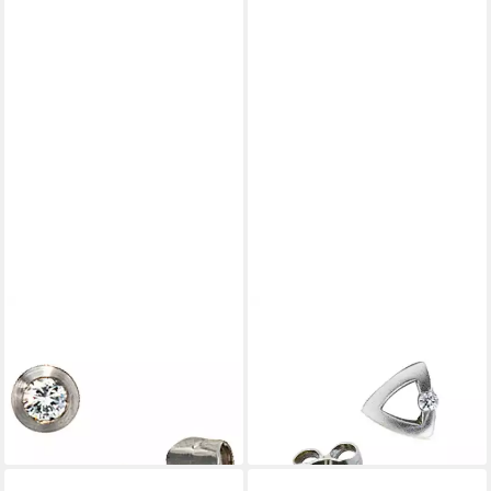
JOBO
JOBO
Paar Ohrstecker, rund 950
Paar Ohrstecker Ohrringe
Platin mit 2 Diamanten
Platinohrringe dreieckig, 950
1.059,00 €
Platin mit Diamanten
lieferbar - in 2-3 Werktagen bei dir
1.199,00 €
lieferbar - in 2-3 Werktagen bei dir