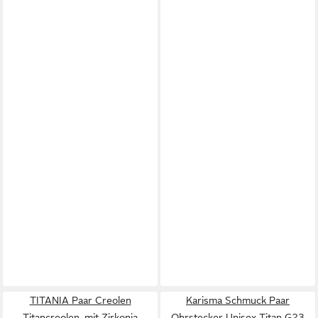
TITANIA Paar Creolen
Karisma Schmuck Paar
Titancreolen, mit Zirkonia
Ohrstecker Unisex Titan G23