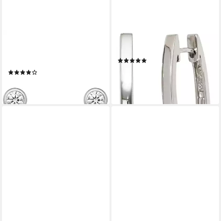
CHRIST
JOBO
Paar Ohrstecker CHRIST
Paar Creolen, oval 925 Silber
(8)
Damen-Ohrstecker 2 Diamant
99,90 €
(1)
lieferbar - in 2-3 Werktagen bei dir
499,00 €
lieferbar - in 2-3 Werktagen bei dir