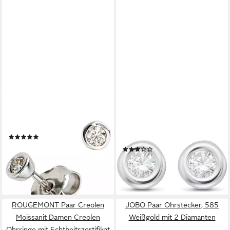
JOBO
CHRIST
Paar Ohrstecker, rund 585
Paar Ohrstecker CHRIST
Weißgold mit 2 Diamanten
Damen-Ohrstecker 375er
(2)
Weißgold 2 Diamant
499,50 €
(2)
lieferbar - in 2-3 Werktagen bei dir
241,59 €
299,00 €
-19%
lieferbar - in 2-3 Werktagen bei dir
ROUGEMONT Paar Creolen
JOBO Paar Ohrstecker, 585
Moissanit Damen Creolen
Weißgold mit 2 Diamanten
Ohrringe mit Echtheitszertifikat