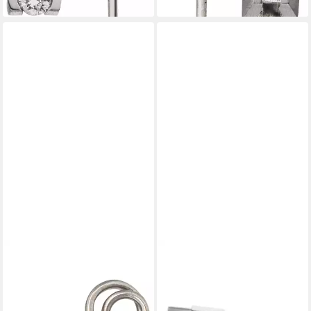
lieferbar - in 2-3 Werktagen bei dir
lieferbar - in 2-3 Werktagen bei dir
JOBO
JOBO
Paar Ohrstecker Kleine
Paar Ohrstecker Ohrringe
Ohrringe rund 9,4 mm, 950
Platinohrringe eckig 10 mm,
Platin mattiert mit 2
950 Platin mit 6 Diamanten