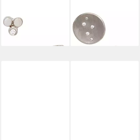
JOBO
JOBO
Paar Ohrstecker Ohrringe
Paar Ohrstecker Teller
Kleine Platinohrringe 4 mm,
Ohrringe Platinohrringe, 950
950 Platin mit 2 Diamanten
Platin mit 10 Diamanten
779,50 €
2.399,00 €
lieferbar - in 2-3 Werktagen bei dir
lieferbar - in 2-3 Werktagen bei dir