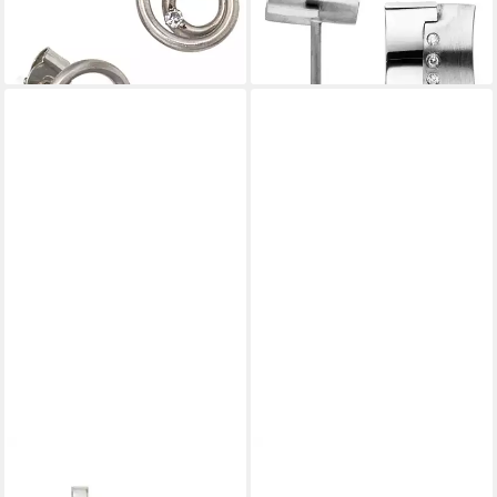
1.579,00 €
Diamanten
lieferbar - in 2-3 Werktagen bei dir
1.299,00 €
lieferbar - in 2-3 Werktagen bei dir
JOBO
JOBO
Paar Ohrstecker Runde
Paar Ohrstecker Ohrringe