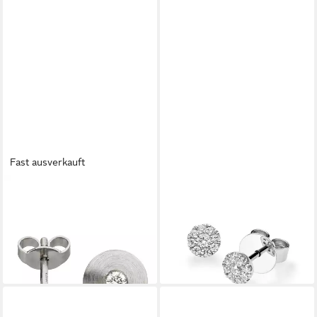
Fast ausverkauft
JOBO
STELLA-JEWELLERY
Paar Ohrstecker Diamant-
Paar Ohrstecker Diamonds
Ohrringe, 950 Platin
Ohrsteck. Solitaire Platin 950
1.599,00 €
ca.0,20ct., Diamanten
lieferbar - in 2-3 Werktagen bei dir
799,00 €
lieferbar - in 3-4 Werktagen bei dir