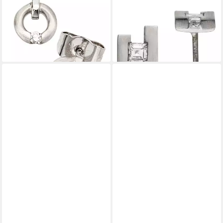
Ohrringe Platinohrringe 6
Platinohrringe 8 mm, 950
mm, 950 Platin mit Diamanten
Platin mit 2 Diamanten im
1.069,00 €
Caree-Schliff
lieferbar - in 2-3 Werktagen bei dir
1.599,00 €
lieferbar - in 2-3 Werktagen bei dir