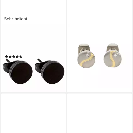
Sehr beliebt
LIEBESKIND BERLIN
BOCCIA
Paar Ohrstecker Schmuck
Paar Ohrstecker Boccia
Geschenk Edelstahl Ohrringe
Ohrstecker 05028-04 mit
Kreis
Brillant (kein Set, 2-tlg., inkl.
(142)
edelm Schmucketui)
ab 35,99 €
UVP
59,90 €
129,00 €
-40%
lieferbar - in 3-4 Werktagen bei dir
lieferbar - in 2-3 Werktagen bei dir