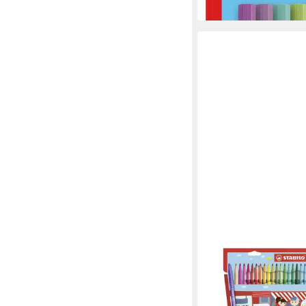
STABILO
Filzstift STABILO powe
mm - 30er Set
ab 10,40 €
in 6-8 Werktagen bei dir