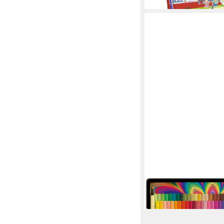
STABILO
Filzstift Premium-Filz
ARTY 66er 10152167
67,74 €
in 6-8 Werktagen bei dir