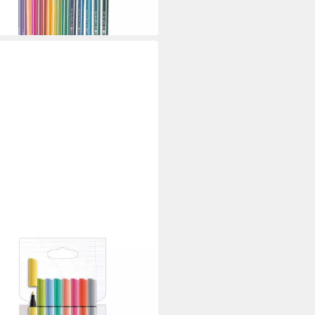
 Werktagen bei dir
ILO
rstift STABILO pointMax
tift - 0,8 mm - 8er Set - pastell
0,88 €
 Werktagen bei dir