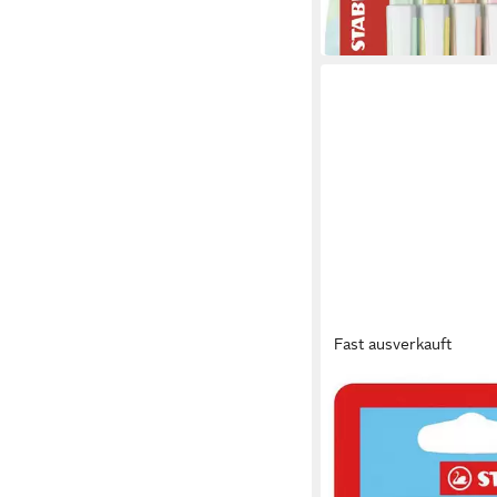
13,90 €
in 2-3 Werktagen bei dir
Fast ausverkauft
STABILA
Faserstift STABILO Pen
1 mm - pastell - 8er Se
10,96 €
lieferbar in 3 Wochen