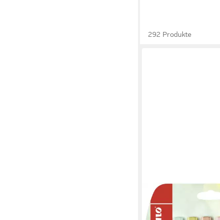
292 Produkte
STABILO
Filzstift Textmarker-S
Farben, Pastell, 6er P