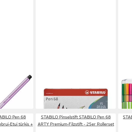
STABILO
STAB
68 Filzstift
Faserstift STABILO Pen 68 Filzstift -
Faser
ift
1 mm - 15er Metalletui
1 mm 
ab 16,69 €
16,4
in 6-8 Werktagen bei dir
in 6-8
TABILO Pen 68
STABILO Pinselstift STABILO Pen 68
STAB
ebrui-Etui türkis +
ARTY Premium-Filzstift - 25er Rollerset