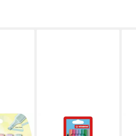
STABILO
STAB
et mit 6
Filzstift Pen 68 Pastell
Filzs
ab 9,13 €
ab 2
ack