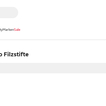
ty
Marken
Sale
o Filzstifte