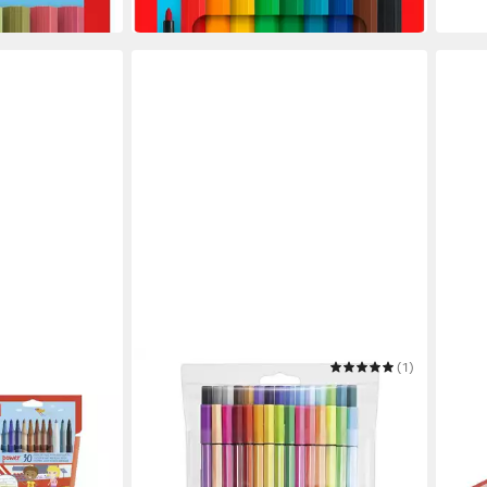
in 3-4 Werktagen bei dir
STABILO
(1)
STAB
r Filzstift - 2
Faserstift STABILO Pen 68 Filzstift -
Filzs
ab 3
1 mm - 30er Etui - Kunststoffetui
liefer
ab 31,19 €
UVP
44,02 €
-29%
in 6-7 Werktagen bei dir