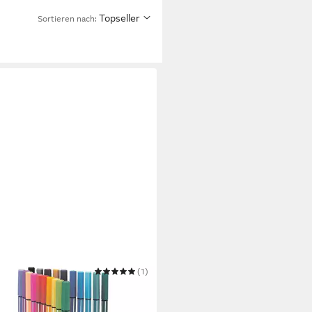
Topseller
Sortieren nach:
ILO
(1)
tift Pen 68 ColorParade
1,86 €
UVP
24,50 €