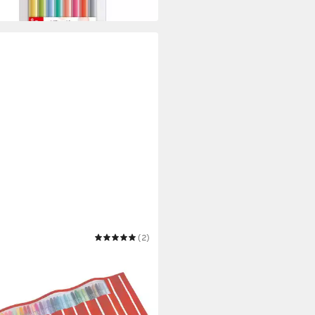
ILO
(2)
tift Pen 68 Rollerset
5,21 €
bar in 3 Wochen