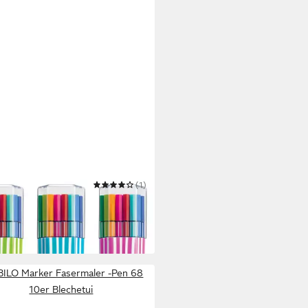
ILO
(1)
stift STABILO Pen 68 Filzstift -
- 15er Single-Pack - sortiert
4 €
 Werktagen bei dir
ILO Marker Fasermaler -Pen 68
10er Blechetui