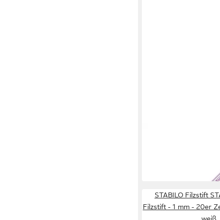
STABILO
Filzstift STABILO Pen 
flieder – 1 mm Einzelst
9,37 €
in 9-11 Werktagen bei dir
STABILO Filzstift S
Filzstift - 1 mm - 20er Z
weiß