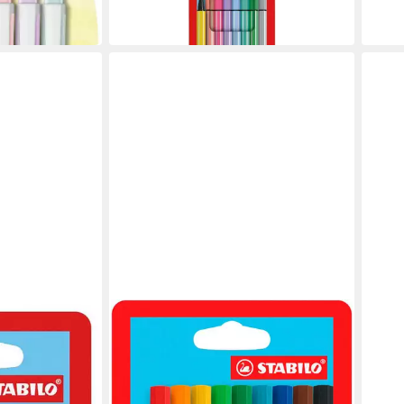
in 6-8 Werktagen bei dir
-11%
in 6-8
STABILO
STAB
 68 Filzstift -
Filzstift Premium-Filzstift - STABILO
Fase
t - Kartonetui
Pen 68 - 10er Pack - 10 Farben
Filzs
ab 8,80 €
ab 1
UVP
10,99 €
in 6-8
-20%