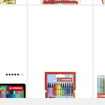
(1)
STABILO
STAB
stifte Pen 68
Filzstift STABILO Pen 68 Mini
Filzs
ab 2
Filzstift - 1 mm - 12er Etui
in 6-8
ab 12,11 €
in 6-8 Werktagen bei dir