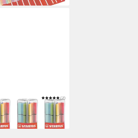
ILO
(2)
tift Pen 68
3,57 €
 Werktagen bei dir