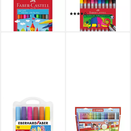
mit Rundspitze
Doppelender fein & breit
ab 3,22 €
farbsortiert
lieferbar - in 5-6 Werktagen bei dir
(1)
11,33 €
lieferbar - in 3-4 Werktagen bei dir
EBERHARD FABER
Filzstift Eberhard Faber
Filzstifte COLORi 12 Stück
Kunststoffetui
7,62 €