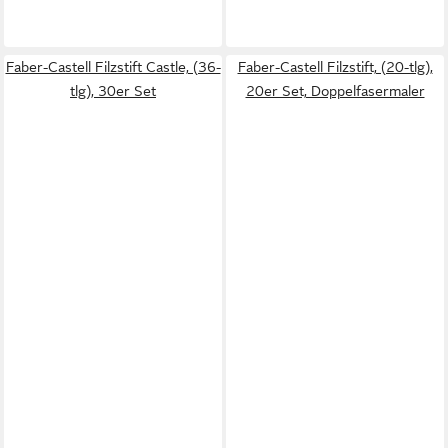
Faber-Castell Filzstift Castle, (36-
Faber-Castell Filzstift, (20-tlg),
tlg), 30er Set
20er Set, Doppelfasermaler