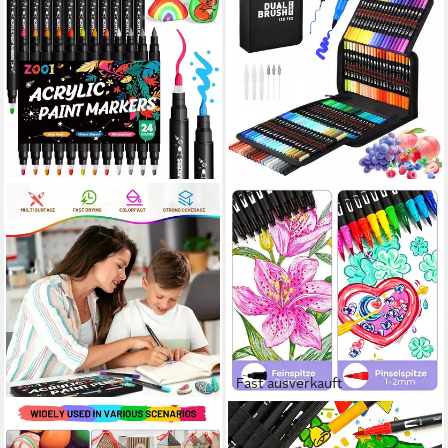
Fast ausverkauft
LUXUSKOLLEKTION
KITYHOME
Filzstift 24 Farben Acrylstifte
Filzstift 120 Farben Dual Tip