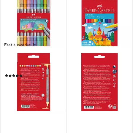
Fast ausverkauft
FABER-CASTELL
Filzstift Pastell, (10-tlg),
Doppelfasermaler
(2)
6,98 €
lieferbar in 3 Wochen
FABER-CASTELL
Filzstift farbsortiert, (12-tlg),