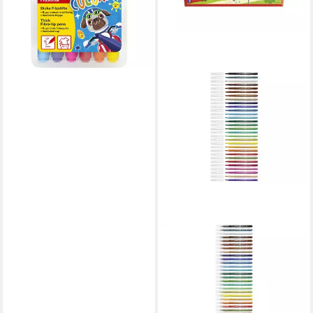
lieferbar - in 2-3 Werktagen bei dir
STABILO
Filzstift STABILO power
Filzstift - 2 mm - 30er Set
ab 10,40 €
lieferbar - in 5-6 Werktagen bei dir