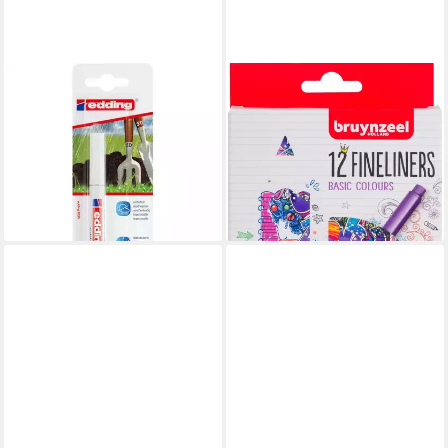
EDDING
BRUYNZEEL
Marker Lackmarker 8055 für
Faserstift, wasserfest
9,85 €
Outdoor mit Rundspitze weiß,
lieferbar - in 3-4 Werktagen bei dir
geruchsarm wasserfest
hitzebeständig bis 400 Grad
11,48 €
lieferbar - in 3-4 Werktagen bei dir