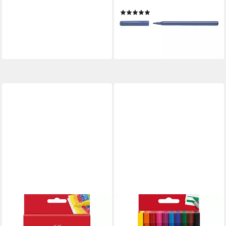
mit feiner Rundspitze
(5)
1,59 €
lieferbar - in 2-3 Werktagen bei dir
FABER-CASTELL
FABER-CASTELL
Filzstift 24 Filzstifte CASTLE
Filzstift 10 Filzstifte