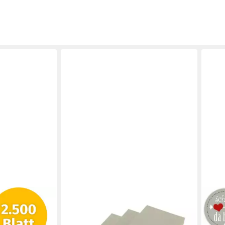
PAPIERONKEL
LOG
papier 2500
Papierkarton Graupappe Graukarton
Gesc
m Weiß
Zeichenkarton Bastelkarton DIN A3
Papi