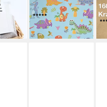
verarbeitet &
kleine Dinosaurier 70cm x 2m Rolle
DIN 
n Deutschland
hellblau
Druc
(1)
Papi
6,09 €
en bei dir
(3,05 €/ 1 m)
7,99
lieferbar - in 3-4 Werktagen bei dir
(0,08
liefe