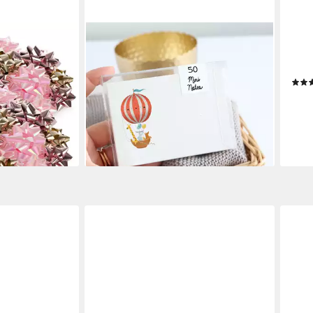
HEAVEN+PAPER
VBS
nkschleifen
Karteikarten A7 Kleine Karten (50)
Bast
önen Farben,
Ballon/Bär, hochwertig verarbeitet &
70 c
oration von
modern, Hergestellt in Deutschland
4,39
11,95 €
achten
(4,39
lieferbar - in 5-6 Werktagen bei dir
liefe
en bei dir