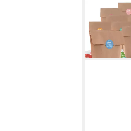
LOGBUCH-VERLAG
Geschenkpapier 24 tei
kleine braune Kraftpap
türkise Schön
9,20 €
lieferbar - in 3-4 Werktag