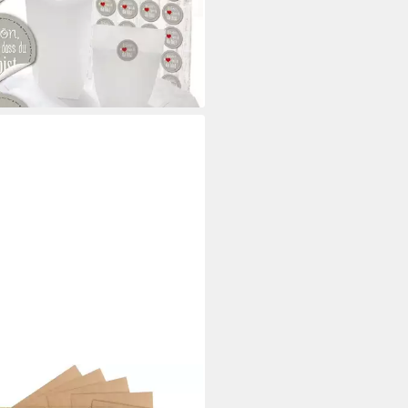
-away Tüten 14
 €
rbar - in 3-4 Werktagen bei dir
TELFREUND®
tpapier 100x Blatt Kraftpapier