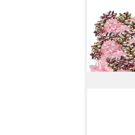
COM-FOUR
Geschenkband Gesche
groß und klein in sch
Fertigschleife zur Dek
Geschenken zu Weihn
ab 13,98 €
UVP
16,99 €
-18%
lieferbar - in 2-3 Werktag