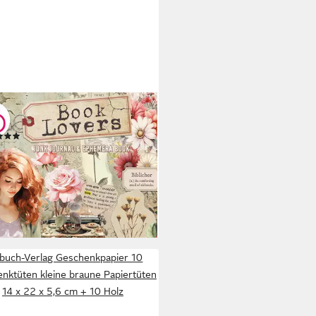
 BELLA
vpapier Book Lovers, 16 Blatt
(3)
9 €
rbar - in 4-5 Werktagen bei dir
buch-Verlag Geschenkpapier 10
nktüten kleine braune Papiertüten
14 x 22 x 5,6 cm + 10 Holz