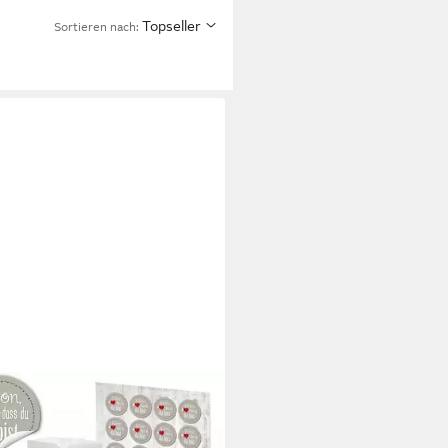
Topseller
Sortieren nach:
BUCH-VERLAG
henkpapier 24 kleine weiße
ertüten mit Boden Papier-Beutel