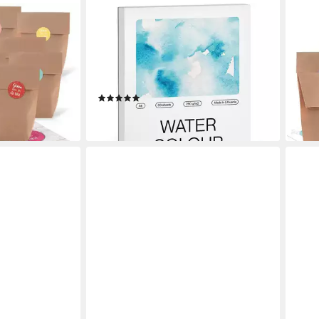
7 ARTISTS
LOG
liges Set -
Aquarellpapier 7 Artists
Gesc
iertüten + blau
Aquarellpapier 280 g/m² Weiß
natu
Aquarellblock A4 / A5 / A6, 30 - 60
Rege
4,70
Blatt
en bei dir
liefe
(1)
ab 10,95 €
lieferbar - in 4-5 Werktagen bei dir