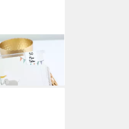
VEN+PAPER
eikarten A7 Kleine Karten (50)
ant / Stern, hochwertig
rbeitet & modern, Hergestellt in
schland
5 €
rbar - in 5-6 Werktagen bei dir