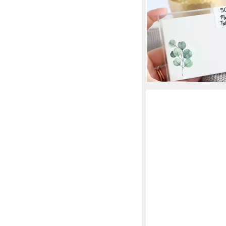
Greenery, hochwertig 
modern, Hergestellt i
11,95 €
lieferbar - in 5-6 Werktag