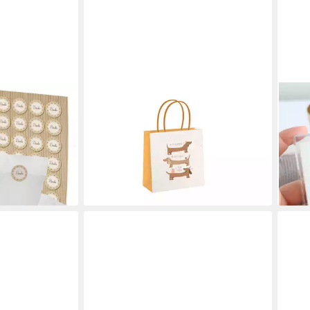
GRAFIK WERKSTATT
HEA
eine weiße
Geschenkpapier Geschenktüte klein
Kart
 Papier-Beutel
Happy Birthday to you
Elef
2,99 €
vera
lieferbar - in 2-3 Werktagen bei dir
Deut
en bei dir
11,9
liefe