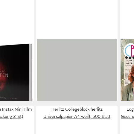
BRUNNEN
CIAO
um Postkarten
Druckerpapier BRUNNEN
Moti
ermany – 25
Universalpapier 80g grau
14,4
ab 4,10 €
m², grobes
liefe
lieferbar - in 3-4 Werktagen bei dir
stkarten-
en bei dir
 Instax Mini Film
Herlitz Collegeblock herlitz
Log
ackung 2-St)
Universalpapier A4 weiß, 500 Blatt
Gesche