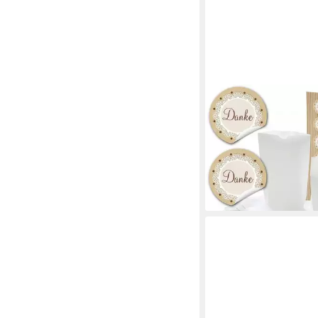
LOGBUCH-VERLAG
Geschenkpapier 24 kl
Papiertüten mit Boden
Papiertüten
5,70 €
lieferbar - in 3-4 Werktag