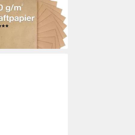
A4 - 160 g/m² - Naturpapier -
kpapier, Bedruckbar;
erstärke 200 g/m²
(1)
 €
 €/ 1 Stk)
rbar - in 3-4 Werktagen bei dir