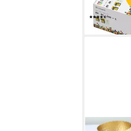
Testsieger PEFC, PEFC
(GFA-PEFC-COC-500
(38)
21,95 €
lieferbar - in 3-4 Werktag
HEAVEN+PAPER
Karteikarten A7 Klein