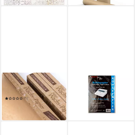
ECO WAREHOUSE
RHEITA
Backpapier Natur - Wachs-
Geschäftspapier 25 Blatt
Papier 8m Rolle
Kohlepapier DIN A4
4,49 €
(1)
in 3-4 Werktagen bei dir
5,99 €
(0,75 €/ 1 m)
in 4-5 Werktagen bei dir