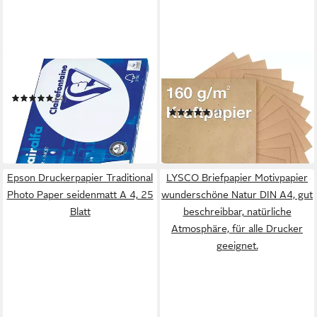
CLAIREFONTAINE
BASTELFREUND®
Druckerpapier Clairalfa 1952
Kraftpapier 100x Blatt
Kraftpapier DIN A4 - 160
(4)
g/m² - Naturpapier -
16,04 €
(1)
Druckpapier
in 9-11 Werktagen bei dir
7,99 €
(0,08 €/ 1 Stk)
in 4-5 Werktagen bei dir
Epson Druckerpapier Traditional
LYSCO Briefpapier Motivpapier
Photo Paper seidenmatt A 4, 25
wunderschöne Natur DIN A4, gut
Blatt
beschreibbar, natürliche
Atmosphäre, für alle Drucker
geeignet.