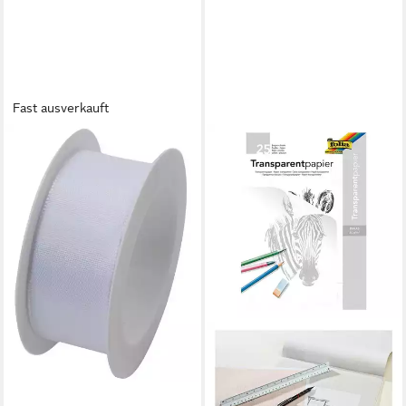
Fast ausverkauft
BRAUN+COMPANY ATELIER
Geschenkpapier Braun &
Company Geschenkband weiß
25 mm x 2,5 m
3,34 €
(1,34 €/ 1 m)
lieferbar - in 3-4 Werktagen bei dir