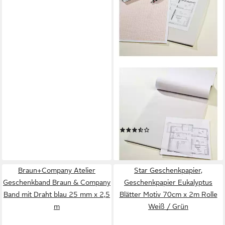
FOLIA
Transparentpapier,
Architektenpapier 25 Blatt,
weiß transparent, Format A3,
80 g/m²
(2)
ab 12,25 €
lieferbar - in 4-5 Werktagen bei dir
Braun+Company Atelier
Star Geschenkpapier,
Geschenkband Braun & Company
Geschenkpapier Eukalyptus
Band mit Draht blau 25 mm x 2,5
Blätter Motiv 70cm x 2m Rolle
m
Weiß / Grün