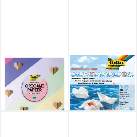
FOLIA
FOLIA
Motivpapier Pastell, 70 g/m2,
Motivpapier Origamipapier
100 Blatt
Wasserfest, 20x20cm, 20
5,39 €
Blatt
(5,39 €/ 1 qm)
ab 6,10 €
UVP
7,49 €
lieferbar - in 4-5 Werktagen bei dir
-19%
leider ausverkauft