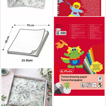
HERLITZ
Bastelkartonpapier herlitz
Tonzeichenpapierblock 23x33
cm 20 Blatt
4,74 €
lieferbar - in 3-4 Werktagen bei dir
STAR
Seidenpapier, Seidenpapier
50x75cm Eukalyptus Blätter
Motiv 25 Blatt Weiß / Grün
20,19 €
(2,15 €/ 1 qm)
lieferbar - in 3-4 Werktagen bei dir