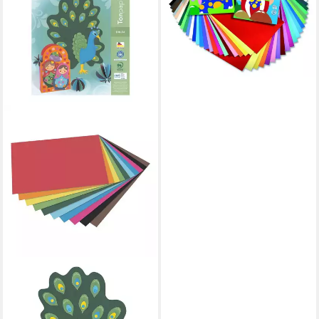
130g/m² sortiert 24 x
ab 16,29 €
lieferbar - in 3-4 Werktagen bei dir
FOLIA
Bastelkartonpapier, Tonpapier
in 10 Farben, Format A4, 130