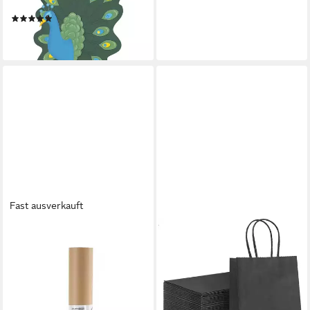
g/m², 20 Blatt
(1)
ab 4,04 €
lieferbar - in 3-4 Werktagen bei dir
Fast ausverkauft
CREATIV COMPANY
Kraftpapier Rolle, 30 m lang
19,66 €
(19,66 €/ 1 qm)
lieferbar - in 4-5 Werktagen bei dir