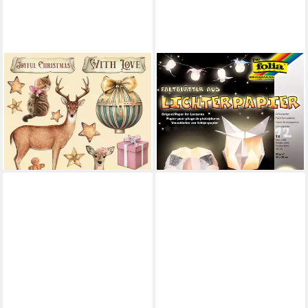
STAMPERIA
FOLIA
Motivpapier Lasercut-Motive
Motivpapier Origami
"Winter Magic", DIN A5
Lichterpapier, 30x30cm, 12
9,49 €
Blatt
lieferbar - in 4-5 Werktagen bei dir
(1)
9,14 €
lieferbar - in 3-4 Werktagen bei dir