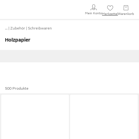
Mein Konto
Merkzettel
Warenkorb
…
Zubehör
Schreibwaren
Holzpapier
500 Produkte