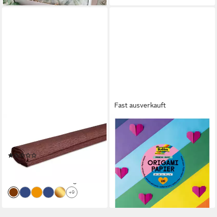
Fast ausverkauft
VBS
FOLIA
Kraftpapier ignore, 200 cm x
Motivpapier Basic, 70 g/m2,
50 cm
100 Blatt
(1)
6,99 €
4,39 €
(6,99 €/ 1 qm)
(4,39 €/ 1 qm)
lieferbar - in 4-5 Werktagen bei dir
lieferbar - in 4-5 Werktagen bei dir
+9