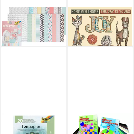
FOLIA
STAMPERIA
Motivpapier GEOMETRIE,
Motivpapier Lasercut-Motive
Motivpapier
Furry Friends, DIN A5
ab 11,74 €
9,49 €
lieferbar - in 3-4 Werktagen bei dir
lieferbar - in 4-5 Werktagen bei dir
GLOREX
Bastelkartonpapier Glorex
Tonzeichenpapierblock