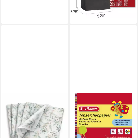
19,97 €
UVP
28,00 €
-29%
lieferbar - in 2-3 Werktagen bei dir