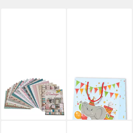
FOLIA
DUNI
Motivpapier Vintage II,
Geschenkpapier Duni
Motivpapier
Geschenktüte Animal
14,59 €
Company 26 x 32 cm
(14,59 €/ 1 qm)
3,14 €
lieferbar - in 4-5 Werktagen bei dir
lieferbar - in 3-4 Werktagen bei dir