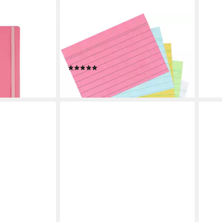
HERLITZ
HERL
 Soft Cover
Karteikarten 500 Karteikarten DIN
Coll
A8 / liniert / je 100x
weiß
ab 1
blau,rosa,grün,wei
en bei dir
liefe
(1)
5,49 €
lieferbar - in 3-4 Werktagen bei dir