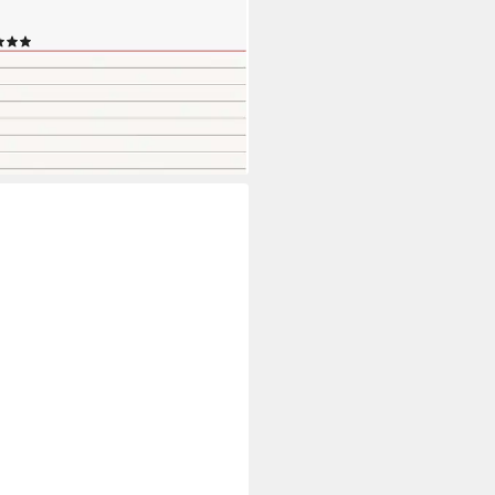
ikarten, A7 quer, liniert
(5)
,35 €
rbar - in 9-11 Werktagen bei dir