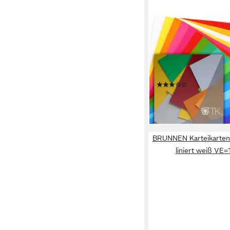
BASTELFREUND®
Bastelkartonpapier 50 
Tonpapier 220 gm² - b
Silber - 10 Farben, Be
Papierstärke 230 g/m
(4)
8,99 €
(0,18 €/ 1 Stk)
lieferbar - in 4-5 Werktag
BRUNNEN Karteikarten 
liniert weiß VE