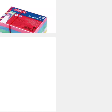
ITZ
eikarten 200 Karteikarten DIN
 liniert / 5 verschiedene Farben
 €
rbar - in 3-4 Werktagen bei dir
NNEN