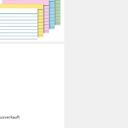
,49 €
rbar - in 2-3 Werktagen bei dir
ausverkauft