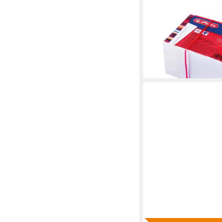
Karteikarten 200 Kart
A8 / liniert / 170g/m
1,99 €
lieferbar - in 3-4 Werktag