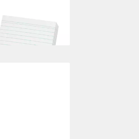
ITZ
eikarten 200 Karteikarten DIN
liniert / Farbe: weiß
 €
rbar - in 3-4 Werktagen bei dir