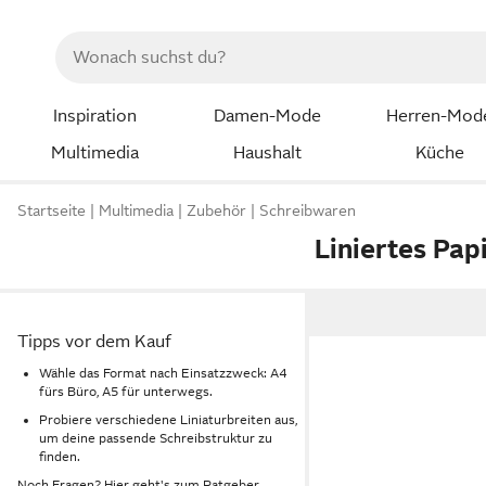
Inspiration
Damen-Mode
Herren-Mod
Multimedia
Haushalt
Küche
Startseite
Multimedia
Zubehör
Schreibwaren
Liniertes Pap
Tipps vor dem Kauf
Wähle das Format nach Einsatzzweck: A4
fürs Büro, A5 für unterwegs.
Probiere verschiedene Liniaturbreiten aus,
um deine passende Schreibstruktur zu
finden.
Noch Fragen? Hier geht's zum
Ratgeber