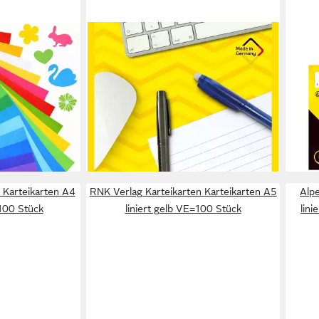
IDENA
IDEN
Blatt
Briefumschlag Idena Briefblock liniert
Kart
unt mit Gold &
50 Blatt 70g/m² DIN A5
Kart
1,89 €
druckbar;
200 
lieferbar - in 6-7 Werktagen bei dir
6,79
²
liefe
en bei dir
Karteikarten A4
RNK Verlag Karteikarten Karteikarten A5
Alp
=100 Stück
liniert gelb VE=100 Stück
lini