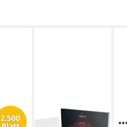
LIEBERGE
BRU
papier 2500
Aquarellpapier Premium A4 300g –
Karte
m Weiß
made in Germany – 30 Blatt verleimt,