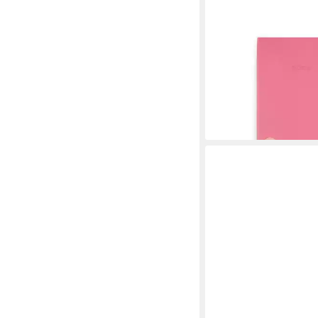
Briefpapier Notizbuch
liniert, Pink
11,99 €
lieferbar - in 2-3 Werktag