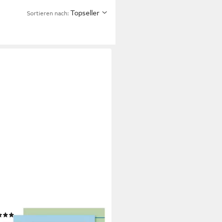
Topseller
Sortieren nach:
NNEN
ikarten, A8 quer, liniert
(2)