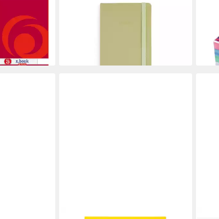
HERL
Briefpapier Notizbuch A5 Soft Cover
hulblock /
Kart
liniert, Matcha
 je 1x liniert
A8 /
8,99 €
2,29
lieferbar - in 2-3 Werktagen bei dir
liefe
en bei dir
ARTECHO
BRU