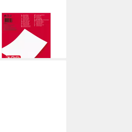
ITZ
egeblock Universalpapier A4
, 500 Blatt
0,99 €
rbar - in 3-4 Werktagen bei dir