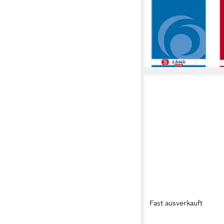
HERLITZ
Geschäftspapier 2x Sc
Schreibblock / DIN A4 /
und kari
3,99 €
lieferbar - in 3-4 Werktag
Fast ausverkauft
HERLITZ