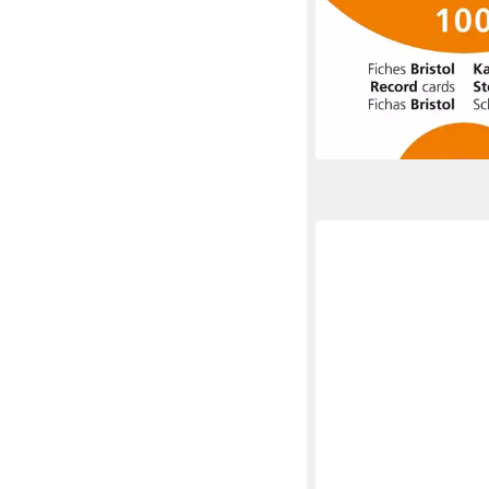
EXACOMPTA
Karteikarten 20x Kart
100 Stück liniert nicht
sortiert - 10854E, Kar
81,40 €
lieferbar - in 4-5 Werktag