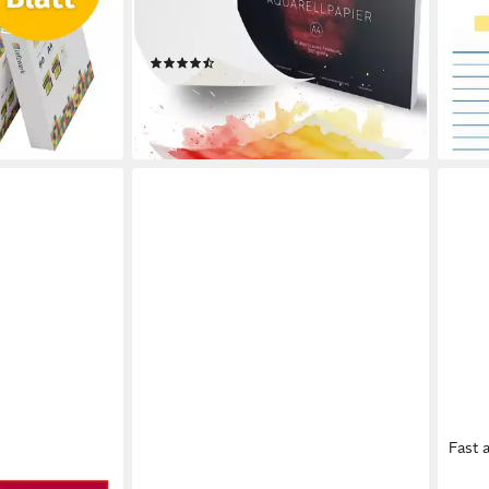
ab 2
-Zertifikat
300g/m², grobes Feinkorn, verleimt,
liefe
582)
für Anfänger, für Fortgeschrittene
(2)
17,95 €
UVP
29,95 €
en bei dir
-40%
lieferbar - in 3-4 Werktagen bei dir
Fast 