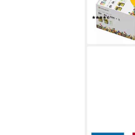
Testsieger PEFC, PEFC
(GFA-PEFC-COC-500
(38)
21,95 €
lieferbar - in 4-5 Werktag