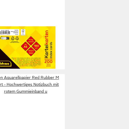
A
eikarten Idena 11384
eikarten liniert 180g/m² DIN A6
Stück 4fach sortie
 €
rbar - in 3-4 Werktagen bei dir
en Aquarellpapier Red Rubber M
ert - Hochwertiges Notizbuch mit
rotem Gummieinband u