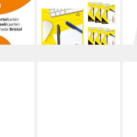
IDENA
HERL
eikarten A6
Briefpapier Idena Bundle Briefblöcke
Kart
 gelocht
liniert 50 Blatt 70g/m² DIN A4 10
A8 / 
1,99
teikarten
Stück
liefe
16,90 €
en bei dir
lieferbar - in 3-4 Werktagen bei dir