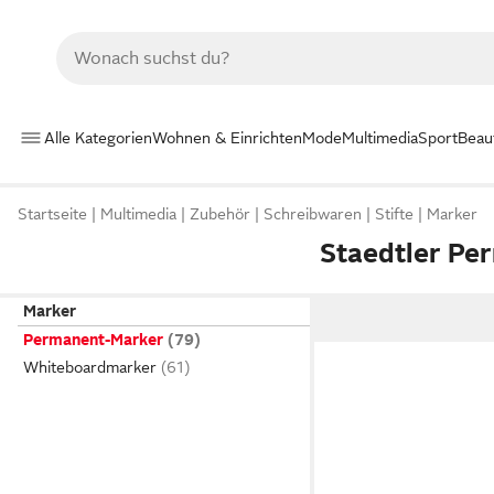
Alle Kategorien
Wohnen & Einrichten
Mode
Multimedia
Sport
Beau
Startseite
Multimedia
Zubehör
Schreibwaren
Stifte
Marker
Staedtler Pe
Marker
Permanent-Marker
Whiteboardmarker