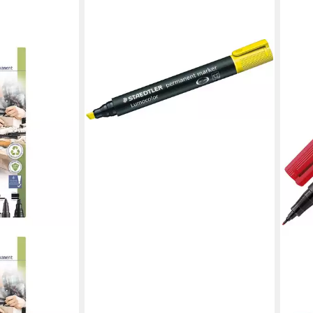
STAEDTLER
Permanentmarker Marker Lumocolor
permanent 2-5mm gelb
2,33 €
lieferbar - in 8-10 Werktagen bei dir
mocolor
t
ichstärken