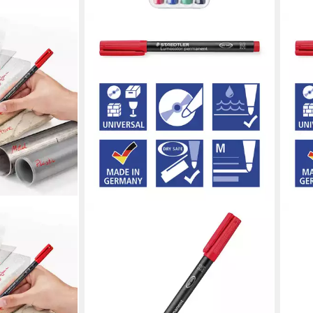
STAEDTLER
STAE
niversalstift
Permanentmarker Staedtler
Perm
0,6 mm Spitze,
Lumocolor permanent M DRY SAFE
Lumo
t,
317 WP4 Permanentmarker Rot
313 
ab 6,19 €
ab 6
en, nachfüllbar
lieferbar - in 2-3 Werktagen bei dir
(1,66
liefe