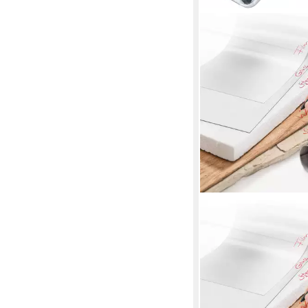
STAEDTLER
Filzstift Permanenter U
Lumocolor, 4 Marker, 
Wisch- und wasserfes
sekundenschnell trock
ab 6,15 €
(1,54 €/ 1 Stk)