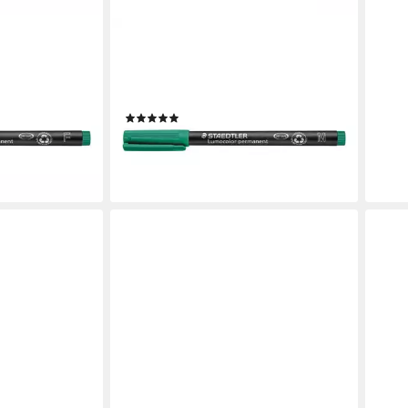
STAEDTLER
mocolor
Permanentmarker Lumocolor
wisch- und
permanent M, (1-tlg), wisch- und
wasserfest
(3)
1,49 €
en bei dir
lieferbar - in 2-3 Werktagen bei dir