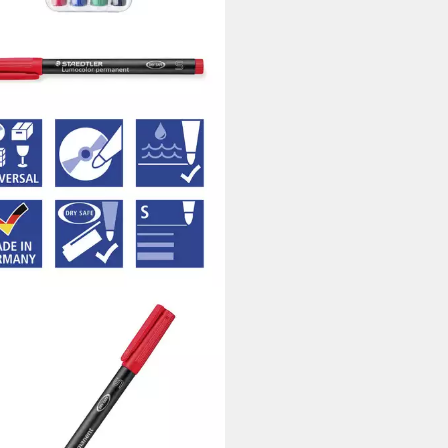
DTLER
anentmarker Staedtler
color permanent S DRY SAFE
WP4 Permanentmarker Rot
,64 €
 €/ 1 Stk)
rbar - in 2-3 Werktagen bei dir