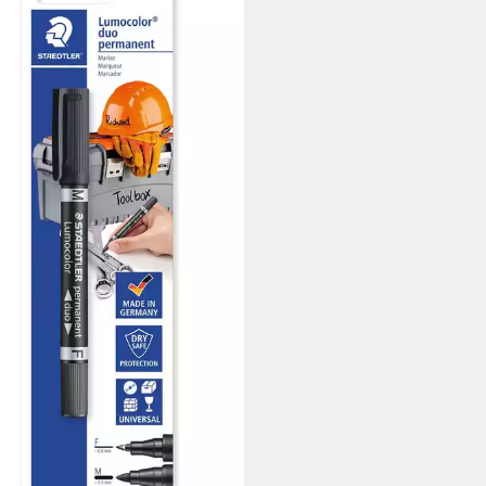
,99 €
rbar - in 3-4 Werktagen bei dir