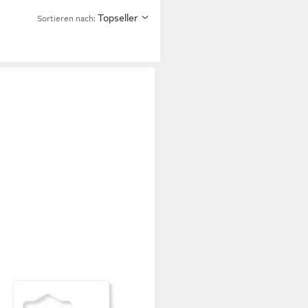
Topseller
Sortieren nach:
DTLER
er Staedtler Zweispitzmarker
o BK Heimwerker