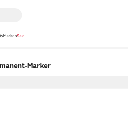
ty
Marken
Sale
rmanent-Marker