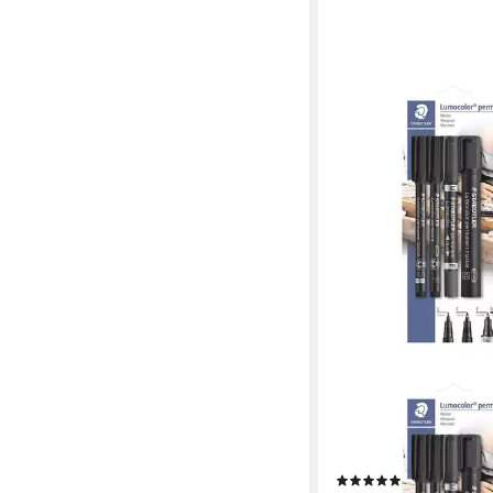
STAEDTLER
Permanentmarker Lu
permanent, (4-tlg), mi
unterschiedlichen Str
(2)