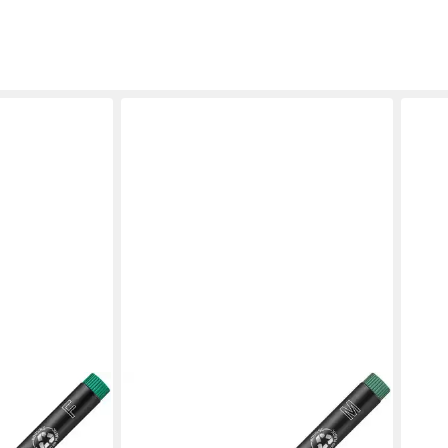
STAE
Mark
Lum