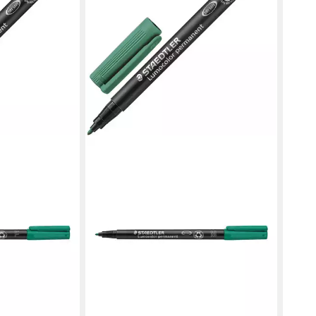
ab 5
liefe