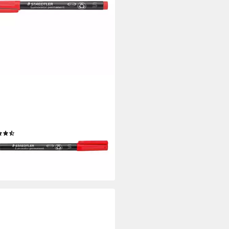
DTLER
anentmarker Lumocolor
anent S, (1-tlg), wisch- und
erfest
(2)
 €
rbar - in 2-3 Werktagen bei dir
+1