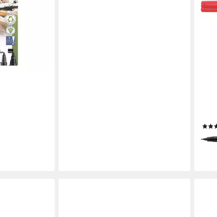
en bei dir
STAE
Perm
perm
wass
1,59
liefe