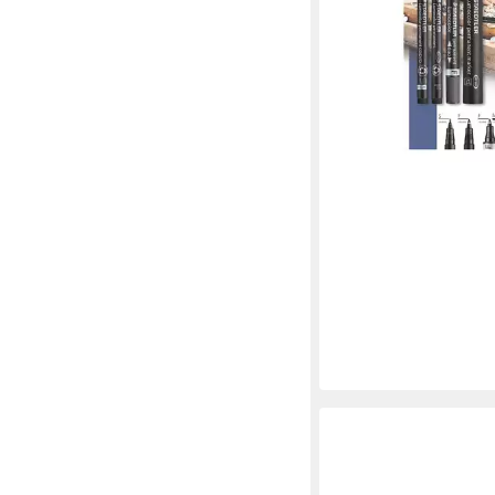
ab 6,09 €
lieferbar - in 2-3 Werktag