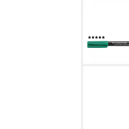
STAEDTLER
Permanentmarker Lu
permanent F, (1-tlg), 
wasserfest
(3)
1,49 €
lieferbar - in 2-3 Werktag
+1