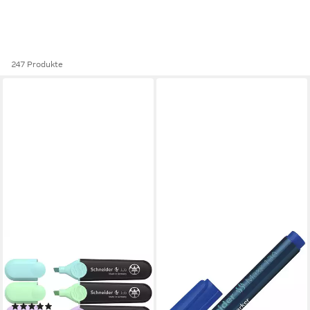
247 Produkte
SCHNEIDER
SCHNEIDER
Marker Job Pastell, (4-tlg),
Permanentmarker Maxx 130,
Textmarker in Pastellfarben,
(1-tlg), toluolfrei, Strichstärke:
im Kunststoffetui
1,0 - 3,0 mm
(1)
0,99 €