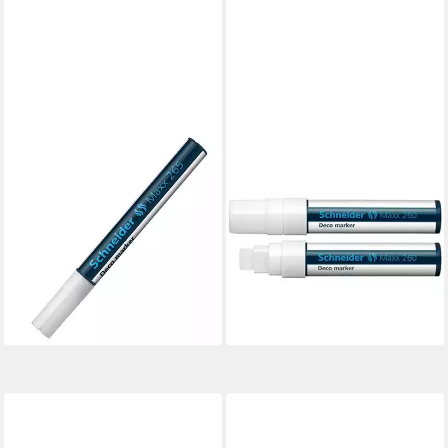
SCHNEIDER
SCHNEIDER
PERMANENTMARKER
Marker SCHNEIDER
Marker Deco-Marker 260
Decomarker Maxx 265 weiß
Schneider Weiss Flüssig-
ab 5,99 €
Kreide
lieferbar - in 3-4 Werktagen bei dir
ab 7,13 €
UVP
8,32 €
-14%
lieferbar - in 8-10 Werktagen bei
dir