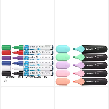
SCHNEIDER
SCHNEIDER
Permanentmarker
Marker Textmarker Job
Acrylmarker Paint-It 320
Pastell sortiert 6er Etui
ab 5,60 €
4mm VE=6 Farben
lieferbar - in 2-3 Werktagen bei dir
ab 17,31 €
lieferbar - in 8-10 Werktagen bei
dir