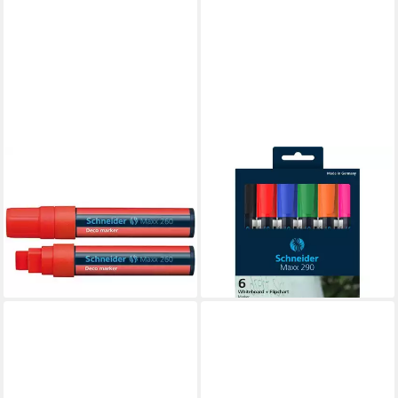
SCHNEIDER
SCHNEIDER
PERMANENTMARKER
Whiteboard Marker
Marker Deco-Marker 260
Boardmarker Maxx 290
Schneider Rot Flüssig-Kreide
sortiert Karton-Etui 6 Stück
ab 7,13 €
ab 7,05 €
lieferbar - in 8-10 Werktagen bei
lieferbar - in 8-10 Werktagen bei
dir
dir