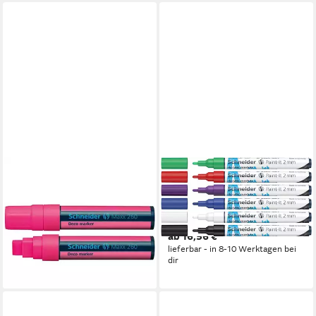
SCHNEIDER
SCHNEIDER
PERMANENTMARKER
Permanentmarker
Marker Deco-Marker 260
Acrylmarker Paint-It 310
Schneider Neonrosa Flüssig-
2mm VE=6 Farben
Kreide
ab 16,56 €
ab 6,54 €
lieferbar - in 8-10 Werktagen bei
lieferbar - in 8-10 Werktagen bei
dir
dir