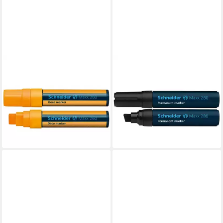
SCHNEIDER
SCHNEIDER
PERMANENTMARKER
Permanentmarker
Marker Deco-Marker 260
Permanentmarker 280
Schneider Neonorange
schwarz
Flüssig-Kreide
ab 11,07 €
ab 7,13 €
lieferbar - in 8-10 Werktagen bei
lieferbar - in 8-10 Werktagen bei
dir
dir