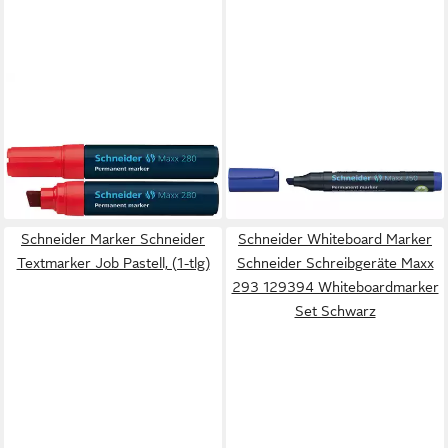
SCHNEIDER
SCHNEIDER
Permanentmarker
Permanentmarker
Permanentmarker 280 rot
Permanentmarker 250 blau
ab 11,07 €
9,26 €
lieferbar - in 8-10 Werktagen bei
lieferbar - in 8-10 Werktagen bei
dir
dir
Schneider Marker Schneider
Schneider Whiteboard Marker
Textmarker Job Pastell, (1-tlg)
Schneider Schreibgeräte Maxx
293 129394 Whiteboardmarker
Set Schwarz