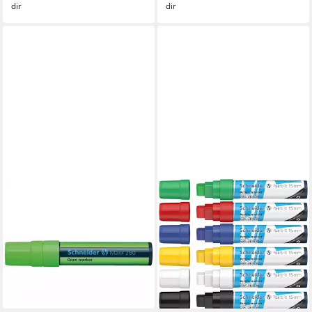
dir
dir
SCHNEIDER
SCHNEIDER
PERMANENTMARKER
Permanentmarker
Marker Deco-Marker 260
Acrylmarker Paint-It 330
Schneider Neongrün Flüssig-
15mm VE=6 Farben
Kreide
ab 31,46 €
ab 7,13 €
lieferbar - in 8-10 Werktagen bei
lieferbar - in 8-10 Werktagen bei
dir
dir