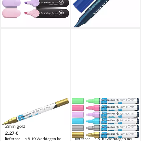
4,89 €
lieferbar - in 2-3 Werktagen bei dir
lieferbar - in 2-3 Werktagen bei dir
SCHNEIDER
SCHNEIDER
Permanentmarker
Permanentmarker
Acrylmarker Paint-It 310
Acrylmarker Paint-It 320
2mm gold
4mm VE=6 Farben
2,27 €
ab 17,31 €
lieferbar - in 8-10 Werktagen bei
lieferbar - in 8-10 Werktagen bei