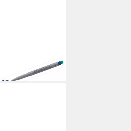
R-CASTELL
nstift Folienschreiber
ermanent S blau
 €
rbar - in 4-5 Werktagen bei dir