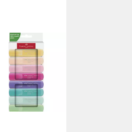
R-CASTELL
ker FABER-CASTELL
marker 46 Pastell 8 Stück
1,78 €
rbar - in 6-7 Werktagen bei dir