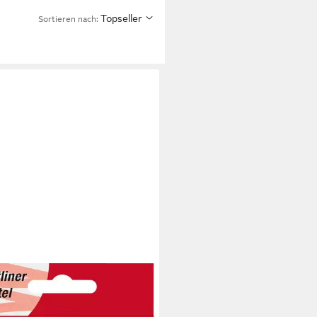
Topseller
Sortieren nach:
R-CASTELL
er Faber Castell Textmarker TL
-5 mm Pastell 4er Schachtel