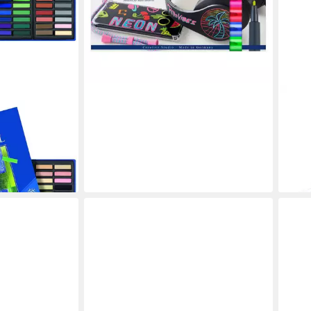
FABE
ide Creative
Folie
 sortiert im
nonp
2,95
liefe
en bei dir