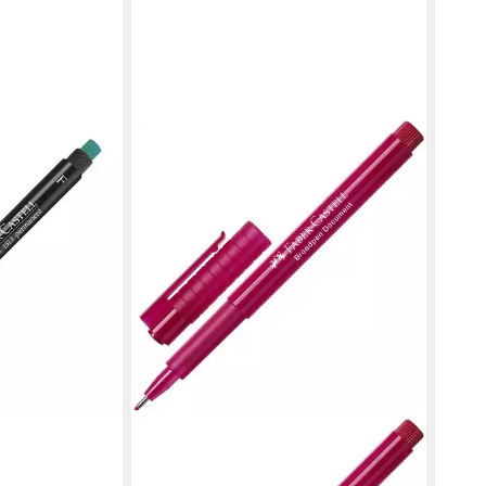
FABE
Mar
Text
ab 1
liefe
imark 1513 F,