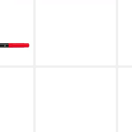
timark 1525
e 1,0 mm (M),
en bei dir