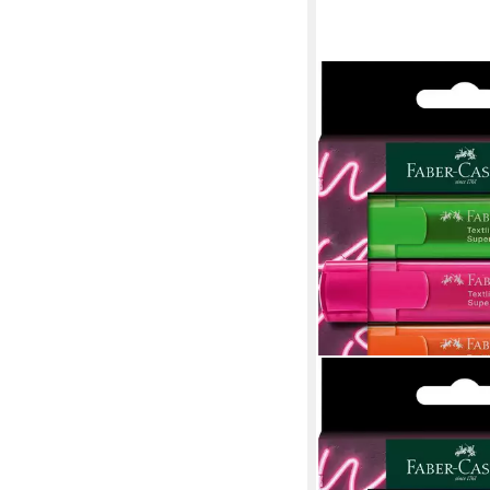
FABER-CASTELL
Marker Faber Castell
46 1-5 mm Neon 4er
5,77 €
lieferbar - in 4-5 Werktag