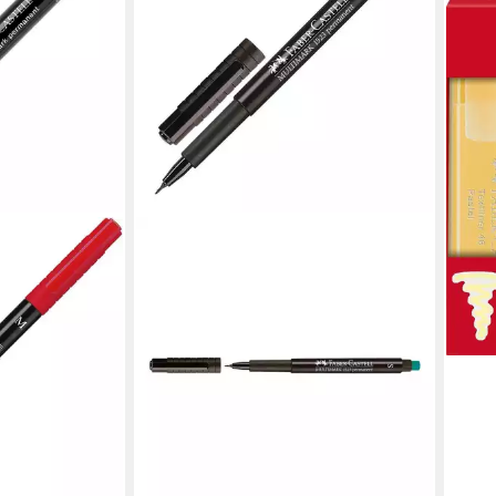
3,78
liefe
FABER-CASTELL
Permanentmarker Multimark 1523 S,
(1-tlg), Strichstärke 0,4 mm (S),
korrigierbar
0,89 €
lieferbar - in 2-3 Werktagen bei dir