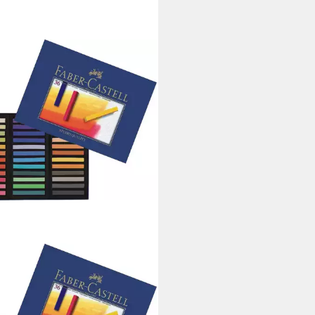
R-CASTELL
uch Pastellkreide Goldfaber
io Soft VE=36 Stück
7,64 €
rbar - in 6-8 Werktagen bei dir