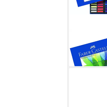
FABER-CASTELL
Maltuch Softpastellkre
Studion Mini 72 Farben
Kartonet
ab 27,64 €
lieferbar - in 6-8 Werktag