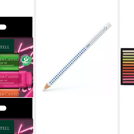
FABER-CASTELL
Kreidemarker 1 Kreidestift Jumbo
GRIP weiß, (1-tlg)
ab 1,98 €
lieferbar - in 6-7 Werktagen bei dir
FABE
 Textmarker TL
Malt
Stud
ab 2
en bei dir
liefe