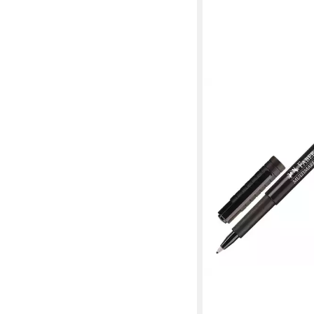
FABER-CASTELL
Permanentmarker Mult