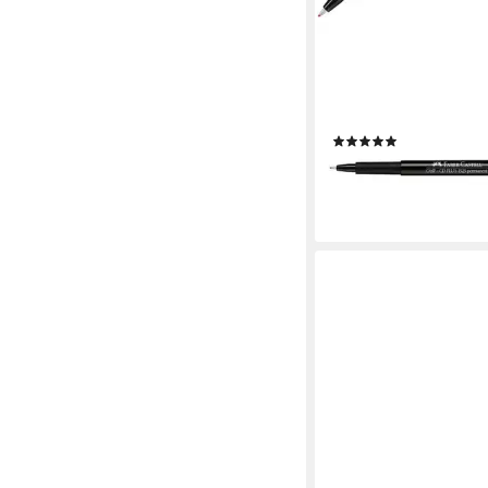
FABER-CASTELL
Permanentmarker Mul
M, (1-tlg), Strichstärk
korrigierbar
(1)
ab 0,89 €
lieferbar - in 2-3 Werktag