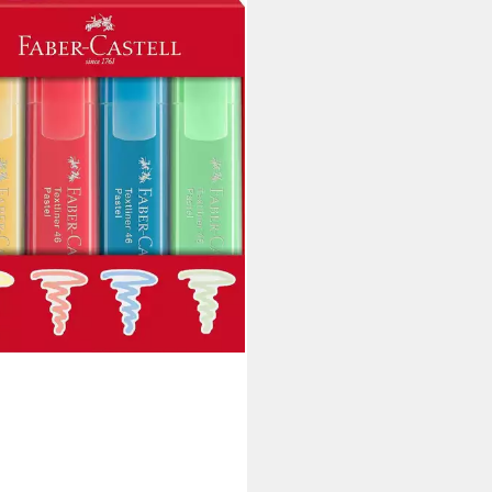
 €
rbar - in 4-5 Werktagen bei dir