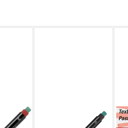
FABE
Mark
46 1