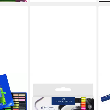
FABER-CASTELL
Marker FABER-CASTELL Neon
Marker 1,5mm 6 Stück Kartonetui
12,73 €
lieferbar - in 3-4 Werktagen bei dir